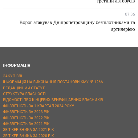
третини автобусів
07:36
Ворог атакував Дніпропетровщину безпілотниками та
артилерією
ІНФОРМАЦІЯ
ЗАКУПІВЛІ
ІНФОРМАЦІЯ НА ВИКОНАННЯ ПОСТАНОВИ КМУ № 1266
РЕДАКЦІЙНИЙ СТАТУТ
СТРУКТУРА ВЛАСНОСТІ
ВІДОМОСТІ ПРО КІНЦЕВИХ БЕНЕФІЦІАРНИХ ВЛАСНИКІВ
ФІНЗВІТНІСТЬ ЗА 1 КВАРТАЛ 2024 РОКУ
ФІНЗВІТНІСТЬ ЗА 2023 РІК
ФІНЗВІТНІСТЬ ЗА 2022 РІК
ФІНЗВІТНІСТЬ ЗА 2021 РІК
ЗВІТ КЕРІВНИКА ЗА 2021 РІК
ЗВІТ КЕРІВНИКА ЗА 2020 РІК