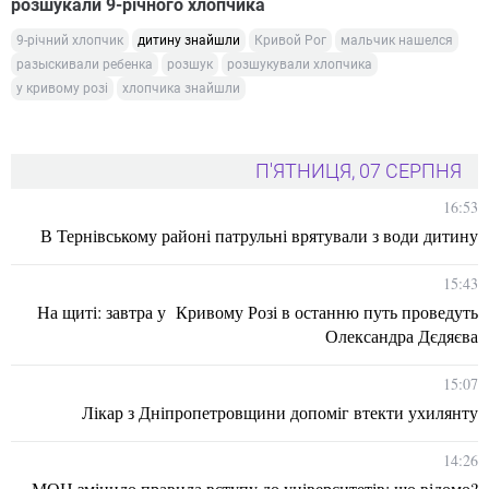
розшукали 9-річного хлопчика
9-річний хлопчик
дитину знайшли
Кривой Рог
мальчик нашелся
разыскивали ребенка
розшук
розшукували хлопчика
у кривому розі
хлопчика знайшли
П'ЯТНИЦЯ, 07 СЕРПНЯ
16:53
В Тернівському районі патрульні врятували з води дитину
15:43
На щиті: завтра у Кривому Розі в останню путь проведуть
Олександра Дєдяєва
15:07
Лікар з Дніпропетровщини допоміг втекти ухилянту
14:26
МОН змінило правила вступу до університетів: що відомо?