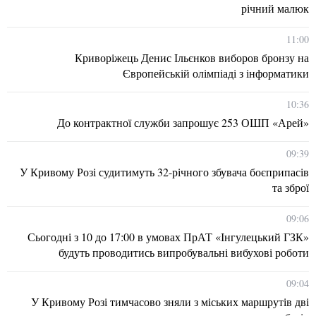
річний малюк
11:00
Криворіжець Денис Ільєнков виборов бронзу на
Європейській олімпіаді з інформатики
10:36
До контрактної служби запрошує 253 ОШП «Арей»
09:39
У Кривому Розі судитимуть 32-річного збувача боєприпасів
та зброї
09:06
Сьогодні з 10 до 17:00 в умовах ПрАТ «Інгулецький ГЗК»
будуть проводитись випробувальні вибухові роботи
09:04
У Кривому Розі тимчасово зняли з міських маршрутів дві