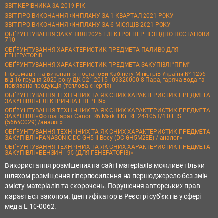
ЗВІТ КЕРІВНИКА ЗА 2019 РІК
ЗВІТ ПРО ВИКОНАННЯ ФІНПЛАНУ ЗА 1 КВАРТАЛ 2021 РОКУ
ЗВІТ ПРО ВИКОНАННЯ ФІНПЛАНУ ЗА 6 МІСЯЦІВ 2021 РОКУ
ОБҐРУНТУВАННЯ ЗАКУПІВЛІ 2025 ЕЛЕКТРОЕНЕРГІЇ ЗГІДНО ПОСТАНОВИ
710
ОБҐРУНТУВАННЯ ХАРАКТЕРИСТИК ПРЕДМЕТА ПАЛИВО ДЛЯ
ГЕНЕРАТОРІВ
ОБҐРУНТУВАННЯ ХАРАКТЕРИСТИК ПРЕДМЕТА ЗАКУПІВЛІ "ППМ"
Інформація на виконання постанови Кабінету Міністрів України № 1266
від 16 грудня 2020 року ДК 021:2015 - 09320000-8 Пара, гаряча вода та
пов’язана продукція (теплова енергія)
ОБҐРУНТУВАННЯ ТЕХНІЧНИХ ТА ЯКІСНИХ ХАРАКТЕРИСТИК ПРЕДМЕТА
ЗАКУПІВЛІ «ЕЛЕКТРИЧНА ЕНЕРГІЯ»
ОБҐРУНТУВАННЯ ТЕХНІЧНИХ ТА ЯКІСНИХ ХАРАКТЕРИСТИК ПРЕДМЕТА
ЗАКУПІВЛІ «Фотоапарат Canon R6 Mark II Kit RF 24-105 f/4.0 L IS
(5666C029) /аналог»
ОБҐРУНТУВАННЯ ТЕХНІЧНИХ ТА ЯКІСНИХ ХАРАКТЕРИСТИК ПРЕДМЕТА
ЗАКУПІВЛІ «PANASONIC DC-GH5 II Body (DC-GH5M2EE) / аналог»
ОБҐРУНТУВАННЯ ТЕХНІЧНИХ ТА ЯКІСНИХ ХАРАКТЕРИСТИК ПРЕДМЕТА
ЗАКУПІВЛІ «БЕНЗИН - 95 (ДЛЯ ГЕНЕРАТОРІВ)»
Використання розміщених на сайті матеріалів можливе тільки
шляхом розміщення гіперпосилання на першоджерело без змін
змісту матеріалів та скорочень. Порушення авторських прав
карається законом. Ідентифікатор в Реєстрі суб'єктів у сфері
медіа L 10-0062.