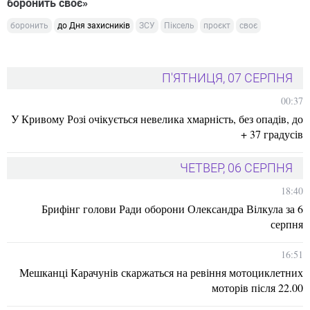
боронить своє»
боронить
до Дня захисників
ЗСУ
Піксель
проєкт
своє
П'ЯТНИЦЯ, 07 СЕРПНЯ
00:37
У Кривому Розі очікується невелика хмарність, без опадів, до
+ 37 градусів
ЧЕТВЕР, 06 СЕРПНЯ
18:40
Брифінг голови Ради оборони Олександра Вілкула за 6
серпня
16:51
Мешканці Карачунів скаржаться на ревіння мотоциклетних
моторів після 22.00