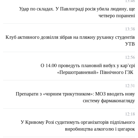
13:46
Удар по складах. У Павлограді росія убила людину, ще
четверо поранені
13:38
Клуб активного дозвілля зібрав на пляжну руханку студентів
УТВ
12:56
О 14.00 проведуть плановий вибух у кар’єрі
«Першотравневий» Північного ГЗК
12:31
Препарати з «чорним трикутником»: МОЗ вводить нову
систему фармаконагляду
12:18
У Кривому Розі судитимуть організаторів підпільного
виробництва алкоголю і цигарок