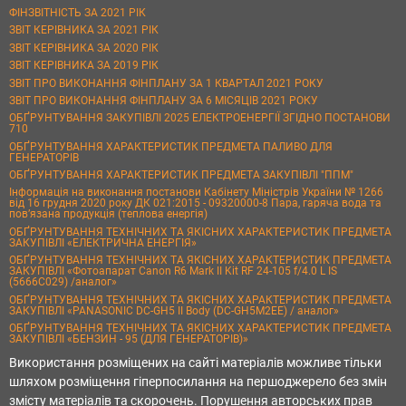
ФІНЗВІТНІСТЬ ЗА 2021 РІК
ЗВІТ КЕРІВНИКА ЗА 2021 РІК
ЗВІТ КЕРІВНИКА ЗА 2020 РІК
ЗВІТ КЕРІВНИКА ЗА 2019 РІК
ЗВІТ ПРО ВИКОНАННЯ ФІНПЛАНУ ЗА 1 КВАРТАЛ 2021 РОКУ
ЗВІТ ПРО ВИКОНАННЯ ФІНПЛАНУ ЗА 6 МІСЯЦІВ 2021 РОКУ
ОБҐРУНТУВАННЯ ЗАКУПІВЛІ 2025 ЕЛЕКТРОЕНЕРГІЇ ЗГІДНО ПОСТАНОВИ
710
ОБҐРУНТУВАННЯ ХАРАКТЕРИСТИК ПРЕДМЕТА ПАЛИВО ДЛЯ
ГЕНЕРАТОРІВ
ОБҐРУНТУВАННЯ ХАРАКТЕРИСТИК ПРЕДМЕТА ЗАКУПІВЛІ "ППМ"
Інформація на виконання постанови Кабінету Міністрів України № 1266
від 16 грудня 2020 року ДК 021:2015 - 09320000-8 Пара, гаряча вода та
пов’язана продукція (теплова енергія)
ОБҐРУНТУВАННЯ ТЕХНІЧНИХ ТА ЯКІСНИХ ХАРАКТЕРИСТИК ПРЕДМЕТА
ЗАКУПІВЛІ «ЕЛЕКТРИЧНА ЕНЕРГІЯ»
ОБҐРУНТУВАННЯ ТЕХНІЧНИХ ТА ЯКІСНИХ ХАРАКТЕРИСТИК ПРЕДМЕТА
ЗАКУПІВЛІ «Фотоапарат Canon R6 Mark II Kit RF 24-105 f/4.0 L IS
(5666C029) /аналог»
ОБҐРУНТУВАННЯ ТЕХНІЧНИХ ТА ЯКІСНИХ ХАРАКТЕРИСТИК ПРЕДМЕТА
ЗАКУПІВЛІ «PANASONIC DC-GH5 II Body (DC-GH5M2EE) / аналог»
ОБҐРУНТУВАННЯ ТЕХНІЧНИХ ТА ЯКІСНИХ ХАРАКТЕРИСТИК ПРЕДМЕТА
ЗАКУПІВЛІ «БЕНЗИН - 95 (ДЛЯ ГЕНЕРАТОРІВ)»
Використання розміщених на сайті матеріалів можливе тільки
шляхом розміщення гіперпосилання на першоджерело без змін
змісту матеріалів та скорочень. Порушення авторських прав