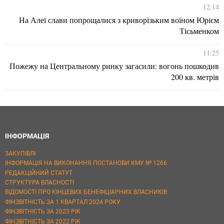
12:14
На Алеї слави попрощалися з криворізьким воїном Юрієм
Тісьменком
11:25
Пожежу на Центральному ринку загасили: вогонь пошкодив
200 кв. метрів
ІНФОРМАЦІЯ
ЗАКУПІВЛІ
ІНФОРМАЦІЯ НА ВИКОНАННЯ ПОСТАНОВИ КМУ № 1266
РЕДАКЦІЙНИЙ СТАТУТ
СТРУКТУРА ВЛАСНОСТІ
ВІДОМОСТІ ПРО КІНЦЕВИХ БЕНЕФІЦІАРНИХ ВЛАСНИКІВ
ФІНЗВІТНІСТЬ ЗА 1 КВАРТАЛ 2024 РОКУ
ФІНЗВІТНІСТЬ ЗА 2023 РІК
ФІНЗВІТНІСТЬ ЗА 2022 РІК