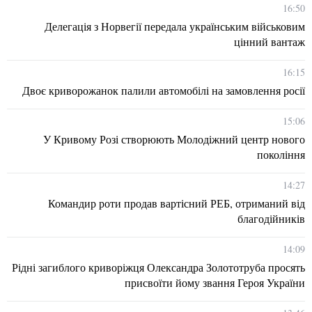
16:50
Делегація з Норвегії передала українським військовим
цінний вантаж
16:15
Двоє криворожанок палили автомобілі на замовлення росії
15:06
У Кривому Розі створюють Молодіжний центр нового
покоління
14:27
Командир роти продав вартісний РЕБ, отриманий від
благодійників
14:09
Рідні загиблого криворіжця Олександра Золототруба просять
присвоїти йому звання Героя України