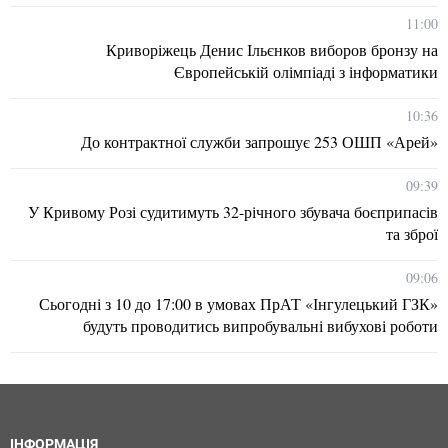
11:00
Криворіжець Денис Ільєнков виборов бронзу на
Європейській олімпіаді з інформатики
10:36
До контрактної служби запрошує 253 ОШП «Арей»
09:39
У Кривому Розі судитимуть 32-річного збувача боєприпасів
та зброї
09:06
Сьогодні з 10 до 17:00 в умовах ПрАТ «Інгулецький ГЗК»
будуть проводитись випробувальні вибухові роботи
ІНФОРМАЦІЯ