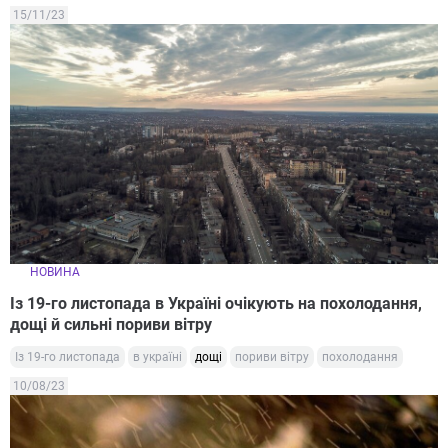
15/11/23
НОВИНА
Із 19-го листопада в Україні очікують на похолодання,
дощі й сильні пориви вітру
Із 19-го листопада
в україні
дощі
пориви вітру
похолодання
10/08/23