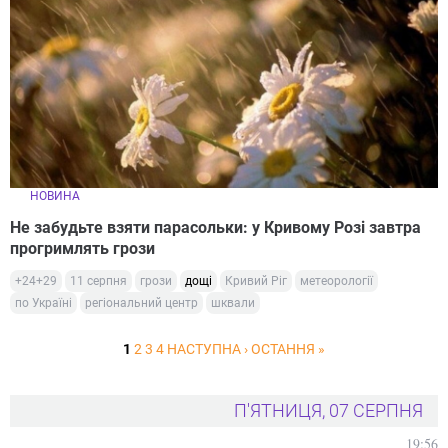
НОВИНА
Не забудьте взяти парасольки: у Кривому Розі завтра
прогримлять грози
+24+29
11 серпня
грози
дощі
Кривий Ріг
метеорології
по Україні
регіональний центр
шквали
1
2
3
4
НАСТУПНА ›
ОСТАННЯ »
П'ЯТНИЦЯ, 07 СЕРПНЯ
19:56