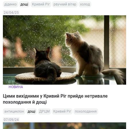
діденко
дощі
Кривий Ріг
рвучкий вітер
холод
24/04/25
НОВИНА
Цими вихідними у Кривий Ріг прийде нетривале
похолодання й дощі
антициклон
дощі
ДРЦМ
Кривий Ріг
похолодання
07/09/24