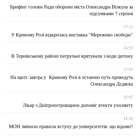
Брифінг голови Ради оборони міста Олександра Вілкула за
підсумками 7 серпня
17:12
У Кривому Розі відкрилась виставка "Мереживо свободи"
16:53
В Тернівському районі патрульні врятували з води дитину
15:43
На щиті: завтра у Кривому Розі в останню путь проведуть
Олександра Дєдяєва
15:07
Лікар з Дніпропетровщини допоміг втекти ухилянту
14:26
МОН змінило правила вступу до університетів: що відомо?