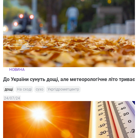
НОВИНА
До України сунуть дощі, але метеорологічне літо триває
дощі
На сході
сухо
Укргідрометцентр
24/07/24