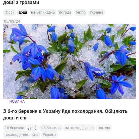
дощі з грозами
грози
дощі
на Великдень
погода
тепло
Україна
05/03/24
НОВИНА
З 6-го березня в Україну йде похолодання. Обіцяють
дощі й сніг
16 березня
дощі
з 6 березня
наталка діденко
погода
похолодання
сніг
Україна