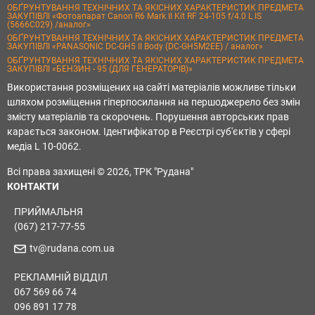
ОБҐРУНТУВАННЯ ТЕХНІЧНИХ ТА ЯКІСНИХ ХАРАКТЕРИСТИК ПРЕДМЕТА
ЗАКУПІВЛІ «Фотоапарат Canon R6 Mark II Kit RF 24-105 f/4.0 L IS
(5666C029) /аналог»
ОБҐРУНТУВАННЯ ТЕХНІЧНИХ ТА ЯКІСНИХ ХАРАКТЕРИСТИК ПРЕДМЕТА
ЗАКУПІВЛІ «PANASONIC DC-GH5 II Body (DC-GH5M2EE) / аналог»
ОБҐРУНТУВАННЯ ТЕХНІЧНИХ ТА ЯКІСНИХ ХАРАКТЕРИСТИК ПРЕДМЕТА
ЗАКУПІВЛІ «БЕНЗИН - 95 (ДЛЯ ГЕНЕРАТОРІВ)»
Використання розміщених на сайті матеріалів можливе тільки
шляхом розміщення гіперпосилання на першоджерело без змін
змісту матеріалів та скорочень. Порушення авторських прав
карається законом. Ідентифікатор в Реєстрі суб'єктів у сфері
медіа L 10-0062.
Всі права захищені © 2026, ТРК "Рудана"
КОНТАКТИ
ПРИЙМАЛЬНЯ
(067) 217-77-55
tv@rudana.com.ua
РЕКЛАМНІЙ ВІДДІЛ
067 569 66 74
096 891 17 78