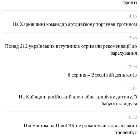
фронті
14:16
На Харківщині командир артдивізіону торгував тротилом
13:46
Понад 212 українських вступників отримали рекомендації до
зарахування
12:38
8 серпня – Всесвітній день котів
11:14
На Київщині російський дрон вбив трирічну дитину, її
бабусю та дідуся
10:52
Під мостом на ПівнГЗК не розминулися дві автівки і
тролейбус