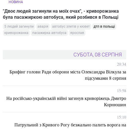
НОВИНА
"Двоє людей загинули на моїх очах", - криворожанка
була пасажиркою автобуса, який розбився в Польщі
5 людей загинули
аварія
автобус злетів у кювет
дтп в польщі
криворожанка
пасажирка автобуса
ярослав
СУБОТА, 08 СЕРПНЯ
20:34
Брифінг голови Ради оборони міста Олександра Вілкула за
підсумками 8 серпня
15:58
На російсько-українській війні загинув криворіжець Дмитро
Корнюшин
15:10
Патрульний з Кривого Рогу безжально палить ворога на