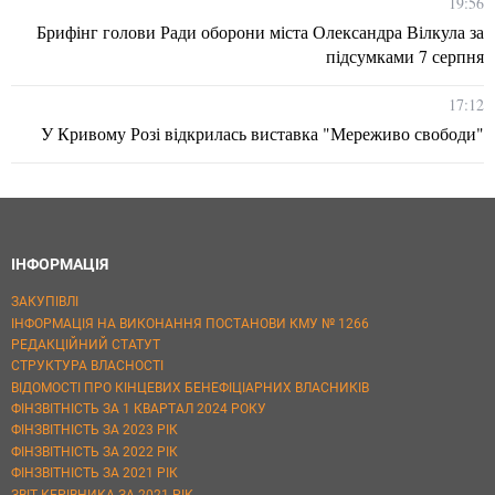
19:56
Брифінг голови Ради оборони міста Олександра Вілкула за
підсумками 7 серпня
17:12
У Кривому Розі відкрилась виставка "Мереживо свободи"
ІНФОРМАЦІЯ
ЗАКУПІВЛІ
ІНФОРМАЦІЯ НА ВИКОНАННЯ ПОСТАНОВИ КМУ № 1266
РЕДАКЦІЙНИЙ СТАТУТ
СТРУКТУРА ВЛАСНОСТІ
ВІДОМОСТІ ПРО КІНЦЕВИХ БЕНЕФІЦІАРНИХ ВЛАСНИКІВ
ФІНЗВІТНІСТЬ ЗА 1 КВАРТАЛ 2024 РОКУ
ФІНЗВІТНІСТЬ ЗА 2023 РІК
ФІНЗВІТНІСТЬ ЗА 2022 РІК
ФІНЗВІТНІСТЬ ЗА 2021 РІК
ЗВІТ КЕРІВНИКА ЗА 2021 РІК