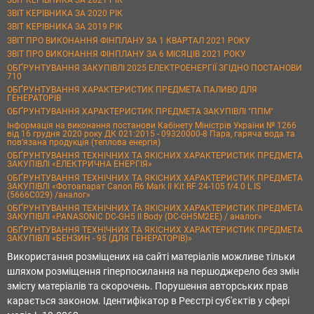
ЗВІТ КЕРІВНИКА ЗА 2020 РІК
ЗВІТ КЕРІВНИКА ЗА 2019 РІК
ЗВІТ ПРО ВИКОНАННЯ ФІНПЛАНУ ЗА 1 КВАРТАЛ 2021 РОКУ
ЗВІТ ПРО ВИКОНАННЯ ФІНПЛАНУ ЗА 6 МІСЯЦІВ 2021 РОКУ
ОБҐРУНТУВАННЯ ЗАКУПІВЛІ 2025 ЕЛЕКТРОЕНЕРГІЇ ЗГІДНО ПОСТАНОВИ
710
ОБҐРУНТУВАННЯ ХАРАКТЕРИСТИК ПРЕДМЕТА ПАЛИВО ДЛЯ
ГЕНЕРАТОРІВ
ОБҐРУНТУВАННЯ ХАРАКТЕРИСТИК ПРЕДМЕТА ЗАКУПІВЛІ "ППМ"
Інформація на виконання постанови Кабінету Міністрів України № 1266
від 16 грудня 2020 року ДК 021:2015 - 09320000-8 Пара, гаряча вода та
пов’язана продукція (теплова енергія)
ОБҐРУНТУВАННЯ ТЕХНІЧНИХ ТА ЯКІСНИХ ХАРАКТЕРИСТИК ПРЕДМЕТА
ЗАКУПІВЛІ «ЕЛЕКТРИЧНА ЕНЕРГІЯ»
ОБҐРУНТУВАННЯ ТЕХНІЧНИХ ТА ЯКІСНИХ ХАРАКТЕРИСТИК ПРЕДМЕТА
ЗАКУПІВЛІ «Фотоапарат Canon R6 Mark II Kit RF 24-105 f/4.0 L IS
(5666C029) /аналог»
ОБҐРУНТУВАННЯ ТЕХНІЧНИХ ТА ЯКІСНИХ ХАРАКТЕРИСТИК ПРЕДМЕТА
ЗАКУПІВЛІ «PANASONIC DC-GH5 II Body (DC-GH5M2EE) / аналог»
ОБҐРУНТУВАННЯ ТЕХНІЧНИХ ТА ЯКІСНИХ ХАРАКТЕРИСТИК ПРЕДМЕТА
ЗАКУПІВЛІ «БЕНЗИН - 95 (ДЛЯ ГЕНЕРАТОРІВ)»
Використання розміщених на сайті матеріалів можливе тільки
шляхом розміщення гіперпосилання на першоджерело без змін
змісту матеріалів та скорочень. Порушення авторських прав
карається законом. Ідентифікатор в Реєстрі суб'єктів у сфері