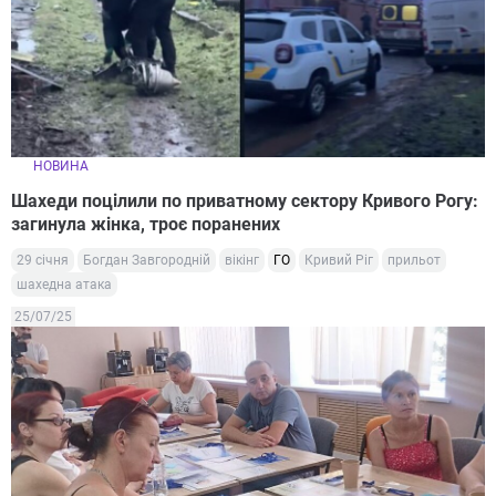
НОВИНА
Шахеди поцілили по приватному сектору Кривого Рогу:
загинула жінка, троє поранених
29 січня
Богдан Завгородній
вікінг
ГО
Кривий Ріг
прильот
шахедна атака
25/07/25