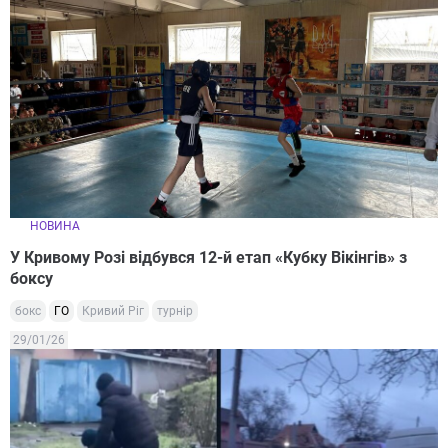
НОВИНА
У Кривому Розі відбувся 12-й етап «Кубку Вікінгів» з
боксу
бокс
ГО
Кривий Ріг
турнір
29/01/26