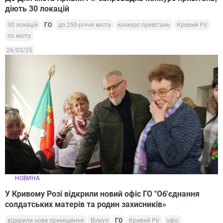
діють 30 локацій
30 локацій
ГО
до 250-річчя міста
конкурс привітань
Кривий Ріг
по місту
26/03/25
НОВИНА
У Кривому Розі відкрили новий офіс ГО "Об'єднання
солдатських матерів та родин захисників»
відкрили нове приміщення
Вілкул
ГО
Кривий Ріг
офіс