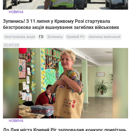
НОВИНА
Зупинись! З 11 липня у Кривому Розі стартувала
безстрокова акція вшанування загиблих військових
безстрокова акція
ГО
Зупинись
Кривий Ріг
хвилина мовчання
02/07/25
НОВИНА
До Дня міста Кривий Ріг запровадив конкурс привітань,