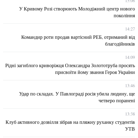
15:06
У Кривому Розі створюють Молодіжний центр нового
покоління
14:27
Командир роти продав вартісний РЕБ, отриманий від
благодійників
14:09
Рідні загиблого криворіжця Олександра Золототруба просять
присвоїти йому звання Героя України
13:46
Удар по складах. У Павлограді росія убила людину, ще
четверо поранені
13:38
Клуб активного дозвілля зібрав на пляжну руханку студентів
УТВ