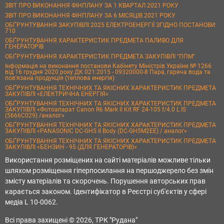
ЗВІТ ПРО ВИКОНАННЯ ФІНПЛАНУ ЗА 1 КВАРТАЛ 2021 РОКУ
ЗВІТ ПРО ВИКОНАННЯ ФІНПЛАНУ ЗА 6 МІСЯЦІВ 2021 РОКУ
ОБҐРУНТУВАННЯ ЗАКУПІВЛІ 2025 ЕЛЕКТРОЕНЕРГІЇ ЗГІДНО ПОСТАНОВИ
710
ОБҐРУНТУВАННЯ ХАРАКТЕРИСТИК ПРЕДМЕТА ПАЛИВО ДЛЯ
ГЕНЕРАТОРІВ
ОБҐРУНТУВАННЯ ХАРАКТЕРИСТИК ПРЕДМЕТА ЗАКУПІВЛІ "ППМ"
Інформація на виконання постанови Кабінету Міністрів України № 1266
від 16 грудня 2020 року ДК 021:2015 - 09320000-8 Пара, гаряча вода та
пов’язана продукція (теплова енергія)
ОБҐРУНТУВАННЯ ТЕХНІЧНИХ ТА ЯКІСНИХ ХАРАКТЕРИСТИК ПРЕДМЕТА
ЗАКУПІВЛІ «ЕЛЕКТРИЧНА ЕНЕРГІЯ»
ОБҐРУНТУВАННЯ ТЕХНІЧНИХ ТА ЯКІСНИХ ХАРАКТЕРИСТИК ПРЕДМЕТА
ЗАКУПІВЛІ «Фотоапарат Canon R6 Mark II Kit RF 24-105 f/4.0 L IS
(5666C029) /аналог»
ОБҐРУНТУВАННЯ ТЕХНІЧНИХ ТА ЯКІСНИХ ХАРАКТЕРИСТИК ПРЕДМЕТА
ЗАКУПІВЛІ «PANASONIC DC-GH5 II Body (DC-GH5M2EE) / аналог»
ОБҐРУНТУВАННЯ ТЕХНІЧНИХ ТА ЯКІСНИХ ХАРАКТЕРИСТИК ПРЕДМЕТА
ЗАКУПІВЛІ «БЕНЗИН - 95 (ДЛЯ ГЕНЕРАТОРІВ)»
Використання розміщених на сайті матеріалів можливе тільки
шляхом розміщення гіперпосилання на першоджерело без змін
змісту матеріалів та скорочень. Порушення авторських прав
карається законом. Ідентифікатор в Реєстрі суб'єктів у сфері
медіа L 10-0062.
Всі права захищені © 2026, ТРК "Рудана"