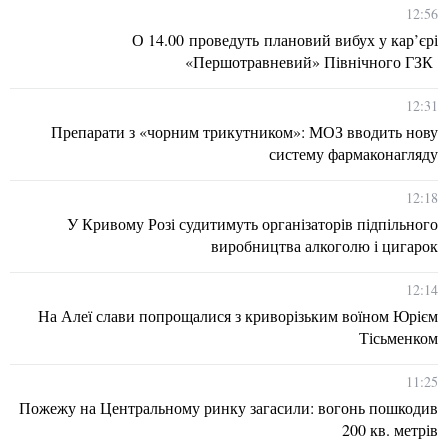
12:56
О 14.00 проведуть плановий вибух у кар’єрі
«Першотравневий» Північного ГЗК
12:31
Препарати з «чорним трикутником»: МОЗ вводить нову
систему фармаконагляду
12:18
У Кривому Розі судитимуть організаторів підпільного
виробництва алкоголю і цигарок
12:14
На Алеї слави попрощалися з криворізьким воїном Юрієм
Тісьменком
11:25
Пожежу на Центральному ринку загасили: вогонь пошкодив
200 кв. метрів