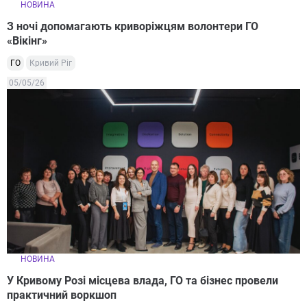
НОВИНА
З ночі допомагають криворіжцям волонтери ГО
«Вікінг»
ГО
Кривий Ріг
05/05/26
НОВИНА
У Кривому Розі місцева влада, ГО та бізнес провели
практичний воркшоп