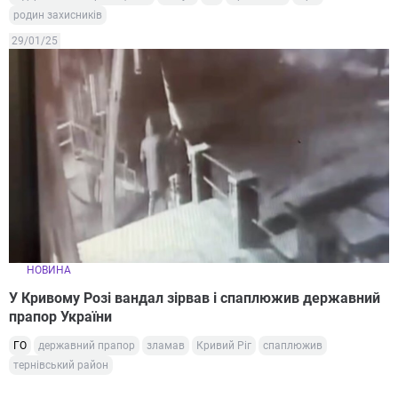
родин захисників
29/01/25
НОВИНА
У Кривому Розі вандал зірвав і спаплюжив державний
прапор України
ГО
державний прапор
зламав
Кривий Ріг
спаплюжив
тернівський район