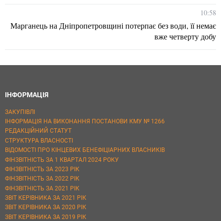
10:58
Марганець на Дніпропетровщині потерпає без води, її немає
вже четверту добу
ІНФОРМАЦІЯ
ЗАКУПІВЛІ
ІНФОРМАЦІЯ НА ВИКОНАННЯ ПОСТАНОВИ КМУ № 1266
РЕДАКЦІЙНИЙ СТАТУТ
СТРУКТУРА ВЛАСНОСТІ
ВІДОМОСТІ ПРО КІНЦЕВИХ БЕНЕФІЦІАРНИХ ВЛАСНИКІВ
ФІНЗВІТНІСТЬ ЗА 1 КВАРТАЛ 2024 РОКУ
ФІНЗВІТНІСТЬ ЗА 2023 РІК
ФІНЗВІТНІСТЬ ЗА 2022 РІК
ФІНЗВІТНІСТЬ ЗА 2021 РІК
ЗВІТ КЕРІВНИКА ЗА 2021 РІК
ЗВІТ КЕРІВНИКА ЗА 2020 РІК
ЗВІТ КЕРІВНИКА ЗА 2019 РІК