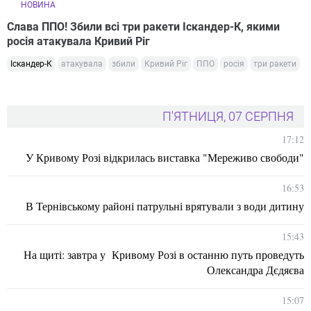
НОВИНА
Слава ППО! Збили всі три ракети Іскандер-К, якими
росія атакувала Кривий Ріг
Іскандер-К
атакувала
збили
Кривий Ріг
ППО
росія
три ракети
П'ЯТНИЦЯ, 07 СЕРПНЯ
17:12
У Кривому Розі відкрилась виставка "Мереживо свободи"
16:53
В Тернівському районі патрульні врятували з води дитину
15:43
На щиті: завтра у Кривому Розі в останню путь проведуть
Олександра Дєдяєва
15:07