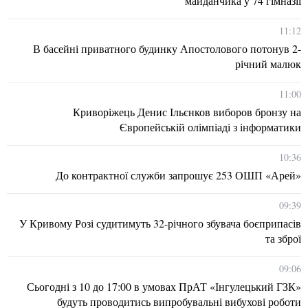
майданчика у 74 гімназії
11:12
В басейні приватного будинку Апостолового потонув 2-
річний малюк
11:00
Криворіжець Денис Ільєнков виборов бронзу на
Європейській олімпіаді з інформатики
10:36
До контрактної служби запрошує 253 ОШП «Арей»
09:39
У Кривому Розі судитимуть 32-річного збувача боєприпасів
та зброї
09:06
Сьогодні з 10 до 17:00 в умовах ПрАТ «Інгулецький ГЗК»
будуть проводитись випробувальні вибухові роботи