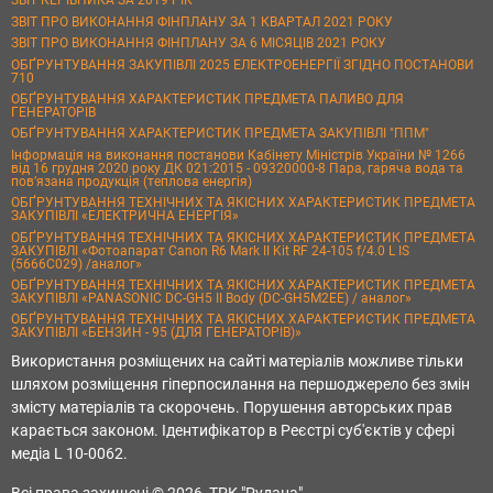
ЗВІТ КЕРІВНИКА ЗА 2019 РІК
ЗВІТ ПРО ВИКОНАННЯ ФІНПЛАНУ ЗА 1 КВАРТАЛ 2021 РОКУ
ЗВІТ ПРО ВИКОНАННЯ ФІНПЛАНУ ЗА 6 МІСЯЦІВ 2021 РОКУ
ОБҐРУНТУВАННЯ ЗАКУПІВЛІ 2025 ЕЛЕКТРОЕНЕРГІЇ ЗГІДНО ПОСТАНОВИ
710
ОБҐРУНТУВАННЯ ХАРАКТЕРИСТИК ПРЕДМЕТА ПАЛИВО ДЛЯ
ГЕНЕРАТОРІВ
ОБҐРУНТУВАННЯ ХАРАКТЕРИСТИК ПРЕДМЕТА ЗАКУПІВЛІ "ППМ"
Інформація на виконання постанови Кабінету Міністрів України № 1266
від 16 грудня 2020 року ДК 021:2015 - 09320000-8 Пара, гаряча вода та
пов’язана продукція (теплова енергія)
ОБҐРУНТУВАННЯ ТЕХНІЧНИХ ТА ЯКІСНИХ ХАРАКТЕРИСТИК ПРЕДМЕТА
ЗАКУПІВЛІ «ЕЛЕКТРИЧНА ЕНЕРГІЯ»
ОБҐРУНТУВАННЯ ТЕХНІЧНИХ ТА ЯКІСНИХ ХАРАКТЕРИСТИК ПРЕДМЕТА
ЗАКУПІВЛІ «Фотоапарат Canon R6 Mark II Kit RF 24-105 f/4.0 L IS
(5666C029) /аналог»
ОБҐРУНТУВАННЯ ТЕХНІЧНИХ ТА ЯКІСНИХ ХАРАКТЕРИСТИК ПРЕДМЕТА
ЗАКУПІВЛІ «PANASONIC DC-GH5 II Body (DC-GH5M2EE) / аналог»
ОБҐРУНТУВАННЯ ТЕХНІЧНИХ ТА ЯКІСНИХ ХАРАКТЕРИСТИК ПРЕДМЕТА
ЗАКУПІВЛІ «БЕНЗИН - 95 (ДЛЯ ГЕНЕРАТОРІВ)»
Використання розміщених на сайті матеріалів можливе тільки
шляхом розміщення гіперпосилання на першоджерело без змін
змісту матеріалів та скорочень. Порушення авторських прав
карається законом. Ідентифікатор в Реєстрі суб'єктів у сфері
медіа L 10-0062.