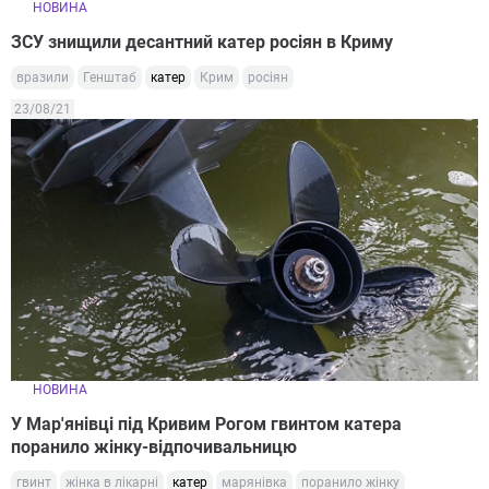
НОВИНА
ЗСУ знищили десантний катер росіян в Криму
вразили
Генштаб
катер
Крим
росіян
23/08/21
НОВИНА
У Мар'янівці під Кривим Рогом гвинтом катера
поранило жінку-відпочивальницю
гвинт
жінка в лікарні
катер
марянівка
поранило жінку