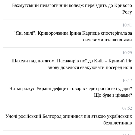
Бахмутський педагогічний коледж переїздить до Кривого
Рогу
10:41
"Які милі". Криворожанка Ірина Карпець спостерігала за
сичевими пташенятами
10:29
Шахеди над потягом. Пасажирів поїзда Київ – Кривий Ріг
знову довелося евакуювати посеред ночі
10:17
Чи загрожує Україні дефіцит товарів через російські удари?
Що буде з цінами?
08:52
Уночі російський Бєлгород опинився під атакою українських
безпілотників