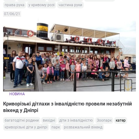
права рука
у кривому розі
частина руки
07/06/21
НОВИНА
Криворізькі дітлахи з інвалідністю провели незабутній
вікенд у Дніпрі
багатодітні родини
вихідні
діти з інвалідністю
Зоопарк
катер
криворізькі діти у дніпрі
парк
розважальний вікенд