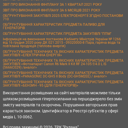
ЗВІТ ПРО ВИКОНАННЯ ФІНПЛАНУ ЗА 1 КВАРТАЛ 2021 РОКУ
ЗВІТ ПРО ВИКОНАННЯ ФІНПЛАНУ ЗА 6 МІСЯЦІВ 2021 РОКУ
ОБҐРУНТУВАННЯ ЗАКУПІВЛІ 2025 ЕЛЕКТРОЕНЕРГІЇ ЗГІДНО ПОСТАНОВИ
710
ОБҐРУНТУВАННЯ ХАРАКТЕРИСТИК ПРЕДМЕТА ПАЛИВО ДЛЯ
ГЕНЕРАТОРІВ
ОБҐРУНТУВАННЯ ХАРАКТЕРИСТИК ПРЕДМЕТА ЗАКУПІВЛІ "ППМ"
Інформація на виконання постанови Кабінету Міністрів України № 1266
від 16 грудня 2020 року ДК 021:2015 - 09320000-8 Пара, гаряча вода та
пов’язана продукція (теплова енергія)
ОБҐРУНТУВАННЯ ТЕХНІЧНИХ ТА ЯКІСНИХ ХАРАКТЕРИСТИК ПРЕДМЕТА
ЗАКУПІВЛІ «ЕЛЕКТРИЧНА ЕНЕРГІЯ»
ОБҐРУНТУВАННЯ ТЕХНІЧНИХ ТА ЯКІСНИХ ХАРАКТЕРИСТИК ПРЕДМЕТА
ЗАКУПІВЛІ «Фотоапарат Canon R6 Mark II Kit RF 24-105 f/4.0 L IS
(5666C029) /аналог»
ОБҐРУНТУВАННЯ ТЕХНІЧНИХ ТА ЯКІСНИХ ХАРАКТЕРИСТИК ПРЕДМЕТА
ЗАКУПІВЛІ «PANASONIC DC-GH5 II Body (DC-GH5M2EE) / аналог»
ОБҐРУНТУВАННЯ ТЕХНІЧНИХ ТА ЯКІСНИХ ХАРАКТЕРИСТИК ПРЕДМЕТА
ЗАКУПІВЛІ «БЕНЗИН - 95 (ДЛЯ ГЕНЕРАТОРІВ)»
Використання розміщених на сайті матеріалів можливе тільки
шляхом розміщення гіперпосилання на першоджерело без змін
змісту матеріалів та скорочень. Порушення авторських прав
карається законом. Ідентифікатор в Реєстрі суб'єктів у сфері
медіа L 10-0062.
Всі права захищені © 2026, ТРК "Рудана"