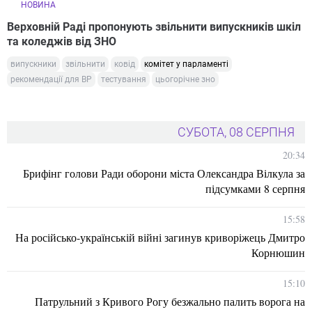
НОВИНА
Верховній Раді пропонують звільнити випускників шкіл
та коледжів від ЗНО
випускники
звільнити
ковід
комітет у парламенті
рекомендації для ВР
тестування
цьогорічне зно
СУБОТА, 08 СЕРПНЯ
20:34
Брифінг голови Ради оборони міста Олександра Вілкула за
підсумками 8 серпня
15:58
На російсько-українській війні загинув криворіжець Дмитро
Корнюшин
15:10
Патрульний з Кривого Рогу безжально палить ворога на