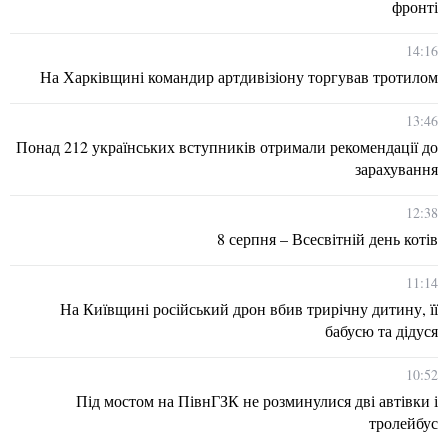
фронті
14:16
На Харківщині командир артдивізіону торгував тротилом
13:46
Понад 212 українських вступників отримали рекомендації до
зарахування
12:38
8 серпня – Всесвітній день котів
11:14
На Київщині російський дрон вбив трирічну дитину, її
бабусю та дідуся
10:52
Під мостом на ПівнГЗК не розминулися дві автівки і
тролейбус