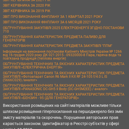
ЗВІТ КЕРІВНИКА ЗА 2020 РІК
ЗВІТ КЕРІВНИКА ЗА 2019 РІК
ЗВІТ ПРО ВИКОНАННЯ ФІНПЛАНУ ЗА 1 КВАРТАЛ 2021 РОКУ
ЗВІТ ПРО ВИКОНАННЯ ФІНПЛАНУ ЗА 6 МІСЯЦІВ 2021 РОКУ
ОБҐРУНТУВАННЯ ЗАКУПІВЛІ 2025 ЕЛЕКТРОЕНЕРГІЇ ЗГІДНО ПОСТАНОВИ
710
ОБҐРУНТУВАННЯ ХАРАКТЕРИСТИК ПРЕДМЕТА ПАЛИВО ДЛЯ
ГЕНЕРАТОРІВ
ОБҐРУНТУВАННЯ ХАРАКТЕРИСТИК ПРЕДМЕТА ЗАКУПІВЛІ "ППМ"
Інформація на виконання постанови Кабінету Міністрів України № 1266
від 16 грудня 2020 року ДК 021:2015 - 09320000-8 Пара, гаряча вода та
пов’язана продукція (теплова енергія)
ОБҐРУНТУВАННЯ ТЕХНІЧНИХ ТА ЯКІСНИХ ХАРАКТЕРИСТИК ПРЕДМЕТА
ЗАКУПІВЛІ «ЕЛЕКТРИЧНА ЕНЕРГІЯ»
ОБҐРУНТУВАННЯ ТЕХНІЧНИХ ТА ЯКІСНИХ ХАРАКТЕРИСТИК ПРЕДМЕТА
ЗАКУПІВЛІ «Фотоапарат Canon R6 Mark II Kit RF 24-105 f/4.0 L IS
(5666C029) /аналог»
ОБҐРУНТУВАННЯ ТЕХНІЧНИХ ТА ЯКІСНИХ ХАРАКТЕРИСТИК ПРЕДМЕТА
ЗАКУПІВЛІ «PANASONIC DC-GH5 II Body (DC-GH5M2EE) / аналог»
ОБҐРУНТУВАННЯ ТЕХНІЧНИХ ТА ЯКІСНИХ ХАРАКТЕРИСТИК ПРЕДМЕТА
ЗАКУПІВЛІ «БЕНЗИН - 95 (ДЛЯ ГЕНЕРАТОРІВ)»
Використання розміщених на сайті матеріалів можливе тільки
шляхом розміщення гіперпосилання на першоджерело без змін
змісту матеріалів та скорочень. Порушення авторських прав
карається законом. Ідентифікатор в Реєстрі суб'єктів у сфері