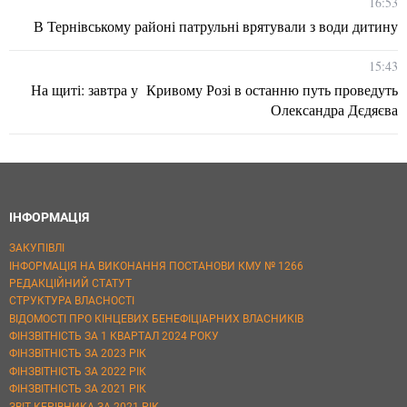
16:53
В Тернівському районі патрульні врятували з води дитину
15:43
На щиті: завтра у Кривому Розі в останню путь проведуть
Олександра Дєдяєва
ІНФОРМАЦІЯ
ЗАКУПІВЛІ
ІНФОРМАЦІЯ НА ВИКОНАННЯ ПОСТАНОВИ КМУ № 1266
РЕДАКЦІЙНИЙ СТАТУТ
СТРУКТУРА ВЛАСНОСТІ
ВІДОМОСТІ ПРО КІНЦЕВИХ БЕНЕФІЦІАРНИХ ВЛАСНИКІВ
ФІНЗВІТНІСТЬ ЗА 1 КВАРТАЛ 2024 РОКУ
ФІНЗВІТНІСТЬ ЗА 2023 РІК
ФІНЗВІТНІСТЬ ЗА 2022 РІК
ФІНЗВІТНІСТЬ ЗА 2021 РІК
ЗВІТ КЕРІВНИКА ЗА 2021 РІК