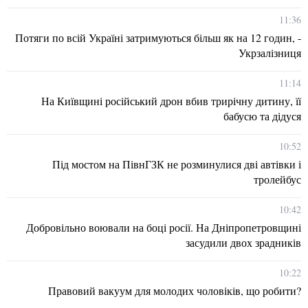
11:36
Потяги по всій Україні затримуються більш як на 12 годин, -
Укрзалізниця
11:14
На Київщині російський дрон вбив трирічну дитину, її
бабусю та дідуся
10:52
Під мостом на ПівнГЗК не розминулися дві автівки і
тролейбус
10:42
Добровільно воювали на боці росії. На Дніпропетровщині
засудили двох зрадників
10:22
Правовий вакуум для молодих чоловіків, що робити?