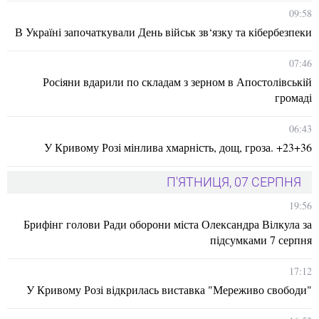
09:58
В Україні започаткували День військ зв‘язку та кібербезпеки
07:46
Росіяни вдарили по складам з зерном в Апостолівській
громаді
06:43
У Кривому Розі мінлива хмарність, дощ, гроза. +23+36
П'ЯТНИЦЯ, 07 СЕРПНЯ
19:56
Брифінг голови Ради оборони міста Олександра Вілкула за
підсумками 7 серпня
17:12
У Кривому Розі відкрилась виставка "Мереживо свободи"