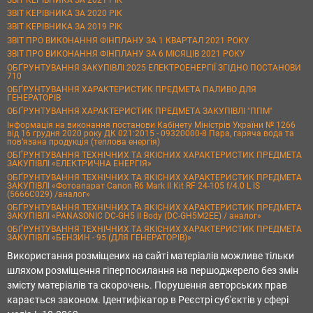
ЗВІТ КЕРІВНИКА ЗА 2020 РІК
ЗВІТ КЕРІВНИКА ЗА 2019 РІК
ЗВІТ ПРО ВИКОНАННЯ ФІНПЛАНУ ЗА 1 КВАРТАЛ 2021 РОКУ
ЗВІТ ПРО ВИКОНАННЯ ФІНПЛАНУ ЗА 6 МІСЯЦІВ 2021 РОКУ
ОБҐРУНТУВАННЯ ЗАКУПІВЛІ 2025 ЕЛЕКТРОЕНЕРГІЇ ЗГІДНО ПОСТАНОВИ
710
ОБҐРУНТУВАННЯ ХАРАКТЕРИСТИК ПРЕДМЕТА ПАЛИВО ДЛЯ
ГЕНЕРАТОРІВ
ОБҐРУНТУВАННЯ ХАРАКТЕРИСТИК ПРЕДМЕТА ЗАКУПІВЛІ "ППМ"
Інформація на виконання постанови Кабінету Міністрів України № 1266
від 16 грудня 2020 року ДК 021:2015 - 09320000-8 Пара, гаряча вода та
пов’язана продукція (теплова енергія)
ОБҐРУНТУВАННЯ ТЕХНІЧНИХ ТА ЯКІСНИХ ХАРАКТЕРИСТИК ПРЕДМЕТА
ЗАКУПІВЛІ «ЕЛЕКТРИЧНА ЕНЕРГІЯ»
ОБҐРУНТУВАННЯ ТЕХНІЧНИХ ТА ЯКІСНИХ ХАРАКТЕРИСТИК ПРЕДМЕТА
ЗАКУПІВЛІ «Фотоапарат Canon R6 Mark II Kit RF 24-105 f/4.0 L IS
(5666C029) /аналог»
ОБҐРУНТУВАННЯ ТЕХНІЧНИХ ТА ЯКІСНИХ ХАРАКТЕРИСТИК ПРЕДМЕТА
ЗАКУПІВЛІ «PANASONIC DC-GH5 II Body (DC-GH5M2EE) / аналог»
ОБҐРУНТУВАННЯ ТЕХНІЧНИХ ТА ЯКІСНИХ ХАРАКТЕРИСТИК ПРЕДМЕТА
ЗАКУПІВЛІ «БЕНЗИН - 95 (ДЛЯ ГЕНЕРАТОРІВ)»
Використання розміщених на сайті матеріалів можливе тільки
шляхом розміщення гіперпосилання на першоджерело без змін
змісту матеріалів та скорочень. Порушення авторських прав
карається законом. Ідентифікатор в Реєстрі суб'єктів у сфері