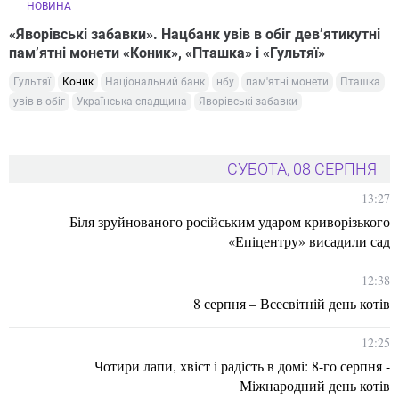
НОВИНА
«Яворівські забавки». Нацбанк увів в обіг дев’ятикутні
пам’ятні монети «Коник», «Пташка» і «Гультяї»
Гультяї
Коник
Національний банк
нбу
пам'ятні монети
Пташка
увів в обіг
Українська спадщина
Яворівські забавки
СУБОТА, 08 СЕРПНЯ
13:27
Біля зруйнованого російським ударом криворізького
«Епіцентру» висадили сад
12:38
8 серпня – Всесвітній день котів
12:25
Чотири лапи, хвіст і радість в домі: 8-го серпня -
Міжнародний день котів