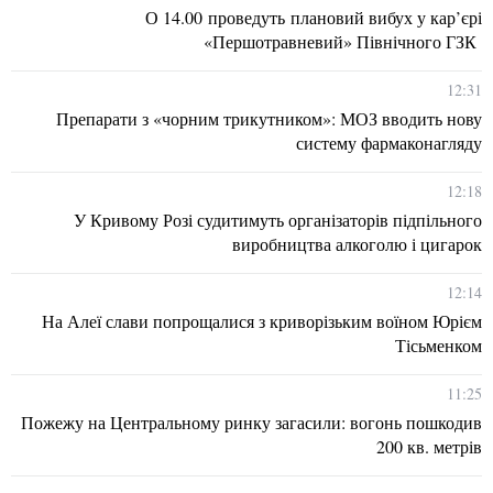
О 14.00 проведуть плановий вибух у кар’єрі
«Першотравневий» Північного ГЗК
12:31
Препарати з «чорним трикутником»: МОЗ вводить нову
систему фармаконагляду
12:18
У Кривому Розі судитимуть організаторів підпільного
виробництва алкоголю і цигарок
12:14
На Алеї слави попрощалися з криворізьким воїном Юрієм
Тісьменком
11:25
Пожежу на Центральному ринку загасили: вогонь пошкодив
200 кв. метрів