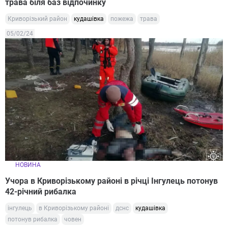
трава біля баз відпочинку
Криворізький район
кудашівка
пожежа
трава
05/02/24
НОВИНА
Учора в Криворізькому районі в річці Інгулець потонув
42-річний рибалка
інгулець
в Криворізькому районі
дснс
кудашівка
потонув рибалка
човен