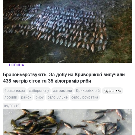
НОВИНА
Браконьєрствують. За добу на Криворіжжі вилучили
438 метрів сіток та 35 кілограмів риби
браконьєра
заборонену
затримали
Криворізький
кудашівка
ловили
район
рибу
село Вільне
село Лозуватка
09/01/19