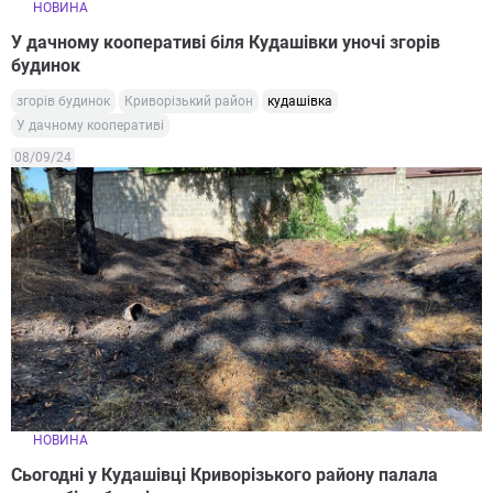
НОВИНА
У дачному кооперативі біля Кудашівки уночі згорів
будинок
згорів будинок
Криворізький район
кудашівка
У дачному кооперативі
08/09/24
НОВИНА
Сьогодні у Кудашівці Криворізького району палала