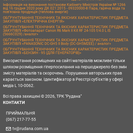
Інформація на виконання постанови Кабінету Міністрів України № 1266
від 16 грудня 2020 року ДК 021:2015 - 09320000-8 Пара, гаряча вода та
пов’язана продукція (теплова енергія)
ОБҐРУНТУВАННЯ ТЕХНІЧНИХ ТА ЯКІСНИХ ХАРАКТЕРИСТИК ПРЕДМЕТА
ЗАКУПІВЛІ «ЕЛЕКТРИЧНА ЕНЕРГІЯ»
ОБҐРУНТУВАННЯ ТЕХНІЧНИХ ТА ЯКІСНИХ ХАРАКТЕРИСТИК ПРЕДМЕТА
ЗАКУПІВЛІ «Фотоапарат Canon R6 Mark II Kit RF 24-105 f/4.0 L IS
(5666C029) /аналог»
ОБҐРУНТУВАННЯ ТЕХНІЧНИХ ТА ЯКІСНИХ ХАРАКТЕРИСТИК ПРЕДМЕТА
ЗАКУПІВЛІ «PANASONIC DC-GH5 II Body (DC-GH5M2EE) / аналог»
ОБҐРУНТУВАННЯ ТЕХНІЧНИХ ТА ЯКІСНИХ ХАРАКТЕРИСТИК ПРЕДМЕТА
ЗАКУПІВЛІ «БЕНЗИН - 95 (ДЛЯ ГЕНЕРАТОРІВ)»
Використання розміщених на сайті матеріалів можливе тільки
шляхом розміщення гіперпосилання на першоджерело без змін
змісту матеріалів та скорочень. Порушення авторських прав
карається законом. Ідентифікатор в Реєстрі суб'єктів у сфері
медіа L 10-0062.
Всі права захищені © 2026, ТРК "Рудана"
КОНТАКТИ
ПРИЙМАЛЬНЯ
(067) 217-77-55
tv@rudana.com.ua