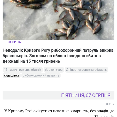
НОВИНА
Неподалік Кривого Рогу рибоохоронний патруль викрив
браконьєрів. Загалом по області завдано збитків
державі на 15 тисяч гривень
15 тисяч гривень збитків
браконьєри
Дніпропетровська область
кудашівка
рибоохоронний патруль
П'ЯТНИЦЯ, 07 СЕРПНЯ
00:37
У Кривому Розі очікується невелика хмарність, без опадів, до
+ 37 градусів