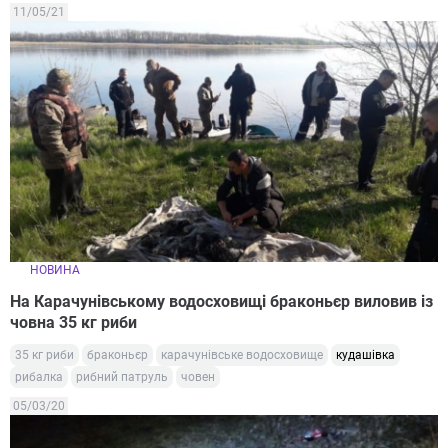
11/05/21
НОВИНА
На Карачунівському водосховищі браконьєр виловив із
човна 35 кг риби
35 кг риби
браконьєр
карачунівське водосховище
кудашівка
рибалка
рибний патруль
човен
05/03/20