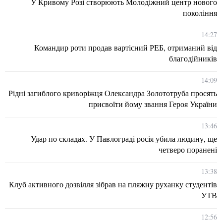
У Кривому Розі створюють Молодіжний центр нового
покоління
14:27
Командир роти продав вартісний РЕБ, отриманий від
благодійників
14:09
Рідні загиблого криворіжця Олександра Золототруба просять
присвоїти йому звання Героя України
13:46
Удар по складах. У Павлограді росія убила людину, ще
четверо поранені
13:38
Клуб активного дозвілля зібрав на пляжну руханку студентів
УТВ
12:56