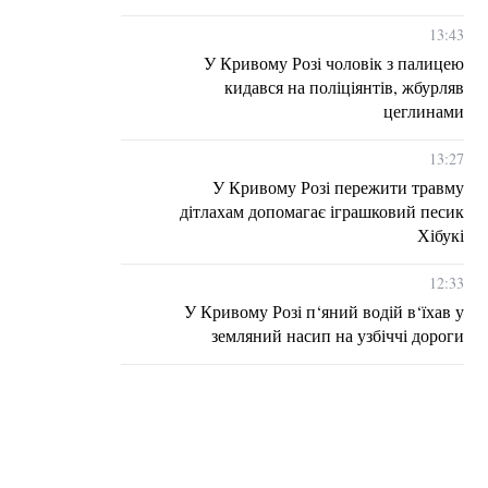
13:43
У Кривому Розі чоловік з палицею
кидався на поліціянтів, жбурляв
цеглинами
13:27
У Кривому Розі пережити травму
дітлахам допомагає іграшковий песик
Хібукі
12:33
У Кривому Розі п‘яний водій в‘їхав у
земляний насип на узбіччі дороги