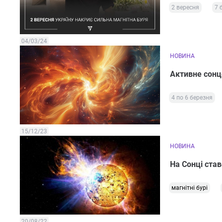
2 вересня
7 
04/03/24
НОВИНА
Активне сонце
4 по 6 березня
15/12/23
НОВИНА
На Сонці став
магнітні бурі
20/08/22