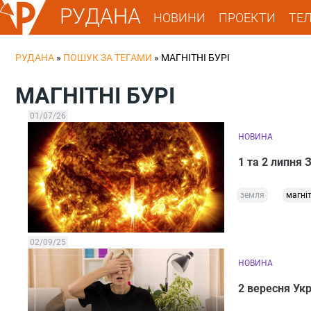
РУДАНА
НОВИНИ
ПРОЕКТИ
ТЕ
РУДАНА
»
ПОШУК ЗА ТЕГАМИ
»
МАГНІТНІ БУРІ
МАГНІТНІ БУРІ
01/07/26
НОВИНА
1 та 2 липня
земля
магніт
02/09/25
НОВИНА
2 вересня Укр