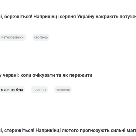
, бережіться! Наприкінці серпня Україну накриють потужн
метеозалежні
серпень
 у червні: коли очікувати та як пережити
магнітні бурі
прогноз
червень
 стережіться! Наприкінці лютого прогнозують сильні магн