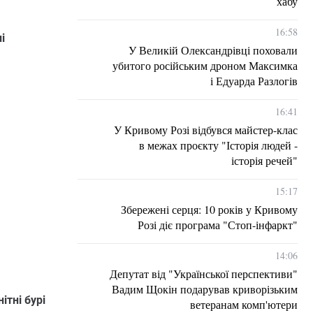
хабу
16:58
і
У Великій Олександрівці поховали
убитого російським дроном Максимка
і Едуарда Разлогів
16:41
У Кривому Розі відбувся майстер-клас
в межах проєкту "Історія людей -
історія речей"
15:17
Збережені серця: 10 років у Кривому
Розі діє програма "Стоп-інфаркт"
14:06
Депутат від "Української перспективи"
Вадим Щокін подарував криворізьким
ітні бурі
ветеранам комп'ютери