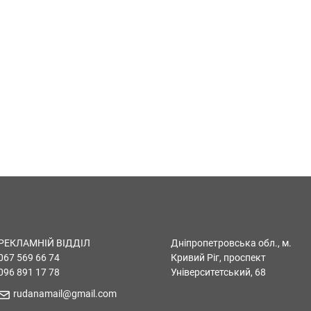
РЕКЛАМНІЙ ВІДДІЛ
Дніпропетровська обл., м.
067 569 66 74
Кривий Ріг, проспект
096 891 17 78
Університетський, 68
rudanamail@gmail.com