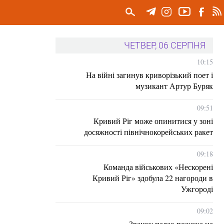
ЧЕТВЕР, 06 СЕРПНЯ
10:15
На війні загинув криворізький поет і
музикант Артур Буряк
09:51
Кривий Ріг може опинитися у зоні
досяжності північнокорейських ракет
09:18
Команда військових «Нескорені
Кривий Ріг» здобула 22 нагороди в
Ужгороді
09:02
Зранку палає пожежа на