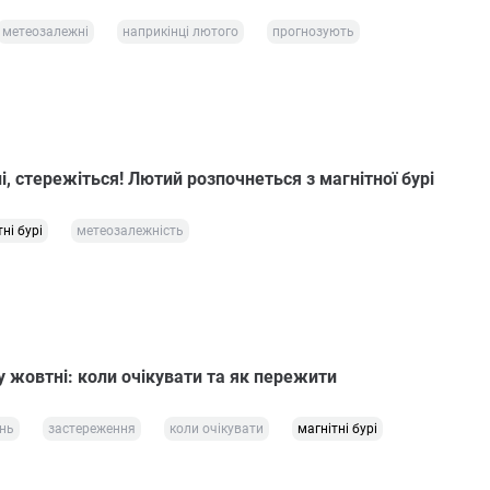
метеозалежні
наприкінці лютого
прогнозують
 стережіться! Лютий розпочнеться з магнітної бурі
ні бурі
метеозалежність
 у жовтні: коли очікувати та як пережити
нь
застереження
коли очікувати
магнітні бурі