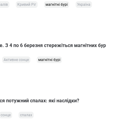
балів
Кривий Ріг
магнітні бурі
Україна
. З 4 по 6 березня стережіться магнітних бур
Активне сонце
магнітні бурі
ся потужний спалах: які наслідки?
сонце
спалах