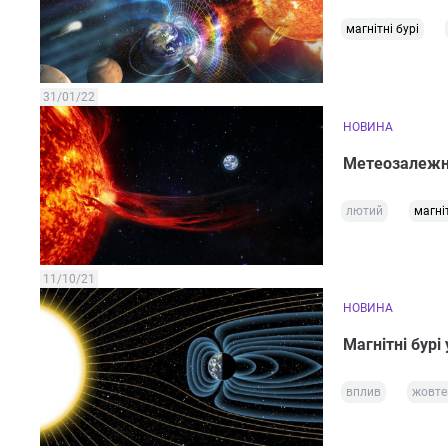
магнітні бурі
31/01/22
НОВИНА
Метеозалежні,
лютий
магніт
11/10/21
НОВИНА
Магнітні бурі
вплив
жовте