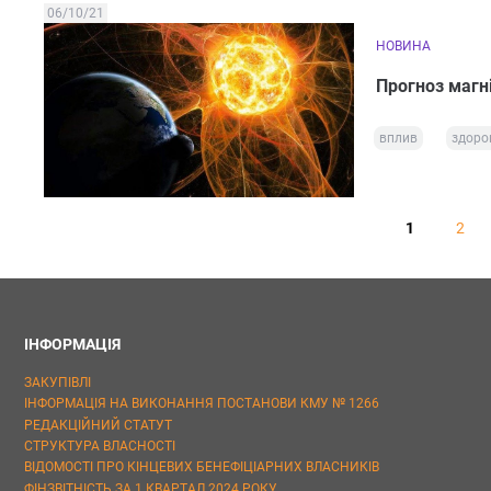
06/10/21
НОВИНА
Прогноз магн
вплив
здоро
1
2
ІНФОРМАЦІЯ
ЗАКУПІВЛІ
ІНФОРМАЦІЯ НА ВИКОНАННЯ ПОСТАНОВИ КМУ № 1266
РЕДАКЦІЙНИЙ СТАТУТ
СТРУКТУРА ВЛАСНОСТІ
ВІДОМОСТІ ПРО КІНЦЕВИХ БЕНЕФІЦІАРНИХ ВЛАСНИКІВ
ФІНЗВІТНІСТЬ ЗА 1 КВАРТАЛ 2024 РОКУ