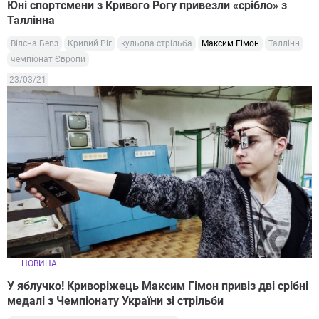
Юні спортсмени з Кривого Рогу привезли «срібло» з
Таллінна
Вілєна Бевз
Кривий Ріг
кульова стрільба
Максим Гімон
Таллінн
чемпіонат Європи
23/03/21
НОВИНА
У яблучко! Криворіжець Максим Гімон привіз дві срібні
медалі з Чемпіонату України зі стрільби