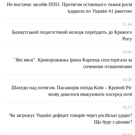
Не вистачає засобів ППО. Протягом останнього тижня росія
вдарила по Україні 61 ракетою
11:44
Бахмутський педагогічний коледж переїздить до Кривого
Рогу
10:41
"Які милі". Криворожанка Ірина Карпець спостерігала за
сичевими пташенятами
10:29
Шахеди над потягом. Пасажирів поїзда Київ – Кривий Ріг
знову довелося евакуювати посеред ночі
10:17
Чи загрожує Україні дефіцит товарів через російські удари?
Що буде з цінами?
08:52