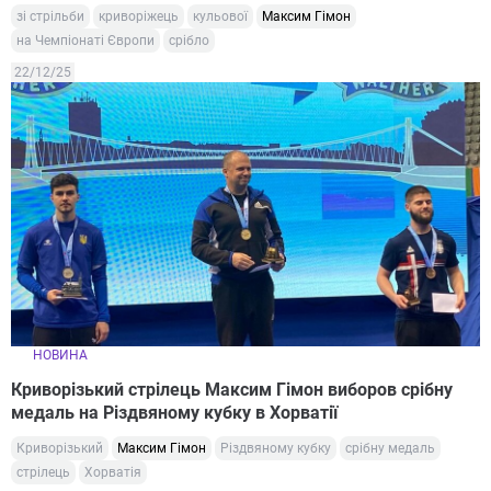
зі стрільби
криворіжець
кульової
Максим Гімон
на Чемпіонаті Європи
срібло
22/12/25
НОВИНА
Криворізький стрілець Максим Гімон виборов срібну
медаль на Різдвяному кубку в Хорватії
Криворізький
Максим Гімон
Різдвяному кубку
срібну медаль
стрілець
Хорватія