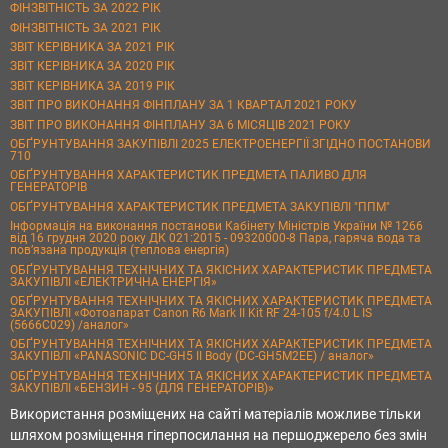
ФІНЗВІТНІСТЬ ЗА 2022 РІК
ФІНЗВІТНІСТЬ ЗА 2021 РІК
ЗВІТ КЕРІВНИКА ЗА 2021 РІК
ЗВІТ КЕРІВНИКА ЗА 2020 РІК
ЗВІТ КЕРІВНИКА ЗА 2019 РІК
ЗВІТ ПРО ВИКОНАННЯ ФІНПЛАНУ ЗА 1 КВАРТАЛ 2021 РОКУ
ЗВІТ ПРО ВИКОНАННЯ ФІНПЛАНУ ЗА 6 МІСЯЦІВ 2021 РОКУ
ОБҐРУНТУВАННЯ ЗАКУПІВЛІ 2025 ЕЛЕКТРОЕНЕРГІЇ ЗГІДНО ПОСТАНОВИ
710
ОБҐРУНТУВАННЯ ХАРАКТЕРИСТИК ПРЕДМЕТА ПАЛИВО ДЛЯ
ГЕНЕРАТОРІВ
ОБҐРУНТУВАННЯ ХАРАКТЕРИСТИК ПРЕДМЕТА ЗАКУПІВЛІ "ППМ"
Інформація на виконання постанови Кабінету Міністрів України № 1266
від 16 грудня 2020 року ДК 021:2015 - 09320000-8 Пара, гаряча вода та
пов’язана продукція (теплова енергія)
ОБҐРУНТУВАННЯ ТЕХНІЧНИХ ТА ЯКІСНИХ ХАРАКТЕРИСТИК ПРЕДМЕТА
ЗАКУПІВЛІ «ЕЛЕКТРИЧНА ЕНЕРГІЯ»
ОБҐРУНТУВАННЯ ТЕХНІЧНИХ ТА ЯКІСНИХ ХАРАКТЕРИСТИК ПРЕДМЕТА
ЗАКУПІВЛІ «Фотоапарат Canon R6 Mark II Kit RF 24-105 f/4.0 L IS
(5666C029) /аналог»
ОБҐРУНТУВАННЯ ТЕХНІЧНИХ ТА ЯКІСНИХ ХАРАКТЕРИСТИК ПРЕДМЕТА
ЗАКУПІВЛІ «PANASONIC DC-GH5 II Body (DC-GH5M2EE) / аналог»
ОБҐРУНТУВАННЯ ТЕХНІЧНИХ ТА ЯКІСНИХ ХАРАКТЕРИСТИК ПРЕДМЕТА
ЗАКУПІВЛІ «БЕНЗИН - 95 (ДЛЯ ГЕНЕРАТОРІВ)»
Використання розміщених на сайті матеріалів можливе тільки
шляхом розміщення гіперпосилання на першоджерело без змін