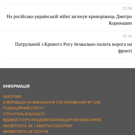
15:58
На російсько-українській війні загинув криворіжець Дмитро
Корнюшин
15:10
Патрульний з Кривого Рогу безжально палить ворога на
фронті
ІНФОРМАЦІЯ
ЗАКУПІВЛІ
ІНФОРМАЦІЯ НА ВИКОНАННЯ ПОСТАНОВИ КМУ № 1266
РЕДАКЦІЙНИЙ СТАТУТ
СТРУКТУРА ВЛАСНОСТІ
ВІДОМОСТІ ПРО КІНЦЕВИХ БЕНЕФІЦІАРНИХ ВЛАСНИКІВ
ФІНЗВІТНІСТЬ ЗА 1 КВАРТАЛ 2024 РОКУ
ФІНЗВІТНІСТЬ ЗА 2023 РІК