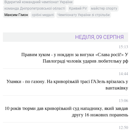
Відкритий командний чемпіонат України
команда Дніпропетровської області
Кривий Ріг
майстер спорту
Максим Гімон
срібні медалі
Чемпіонату України зі стрільби
НЕДІЛЯ, 09 СЕРПНЯ
15:13
Правим хуком - у нокдаун за вигуки «Слава росії!» У
Павлограді чоловік ударив любительку рф
14:44
Уламки - по газону. На криворізькій трасі ГАЗель врізалась у
вантажівку
13:06
10 років тюрми дав криворізький суд нападнику, який завдав
другу 16 ножових поранень
12:50