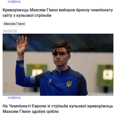
НОВИНА
Криворіжець Максим Гімон виборов бронзу чемпіонату
світу з кульової стрільби
Максим Гімон
05/03/26
НОВИНА
На Чемпіонаті Європи зі стрільби кульової криворіжець
Максим Гімон здобув срібло