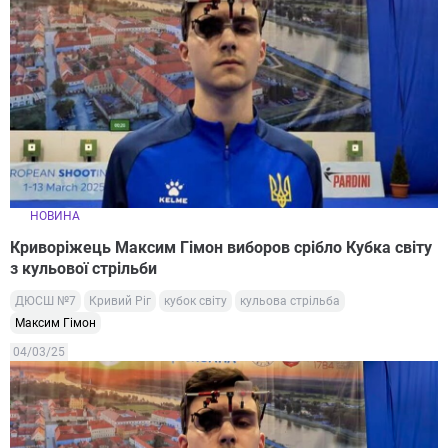
НОВИНА
Криворіжець Максим Гімон виборов срібло Кубка світу
з кульової стрільби
ДЮСШ №7
Кривий Ріг
кубок світу
кульова стрільба
Максим Гімон
04/03/25