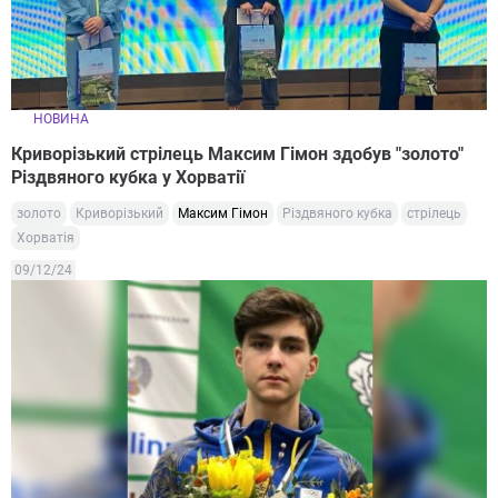
НОВИНА
Криворізький стрілець Максим Гімон здобув "золото"
Різдвяного кубка у Хорватії
золото
Криворізький
Максим Гімон
Різдвяного кубка
стрілець
Хорватія
09/12/24