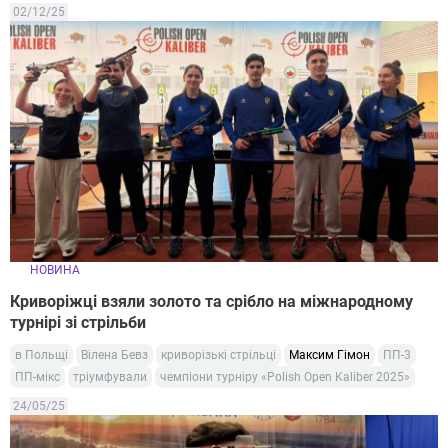
02/12/25
НОВИНА
Криворіжці взяли золото та срібло на міжнародному
турнірі зі стрільби
в Польщі
Вілена Бевз
криворізькі стрільці
Максим Гімон
ПП-3
ПП-мікс
тріумфували
чемпіони турніру «Polish Open Kaliber 2025»
24/05/25