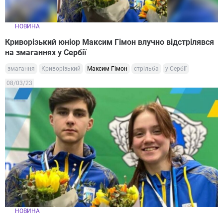
НОВИНА
Криворізький юніор Максим Гімон влучно відстрілявся
на змаганнях у Сербії
змагання
Криворізький
Максим Гімон
стрільба
у Сербії
08/03/23
НОВИНА