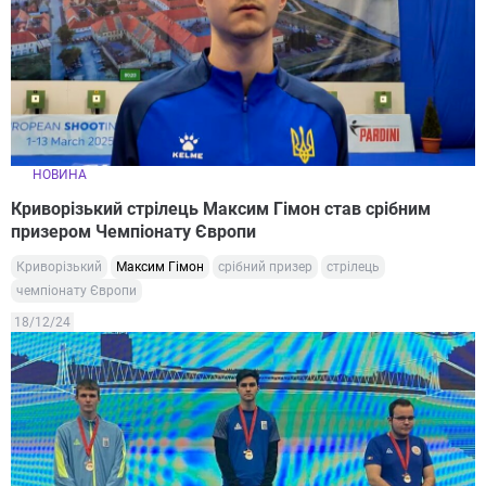
НОВИНА
Криворізький стрілець Максим Гімон став срібним
призером Чемпіонату Європи
Криворізький
Максим Гімон
срібний призер
стрілець
чемпіонату Європи
18/12/24