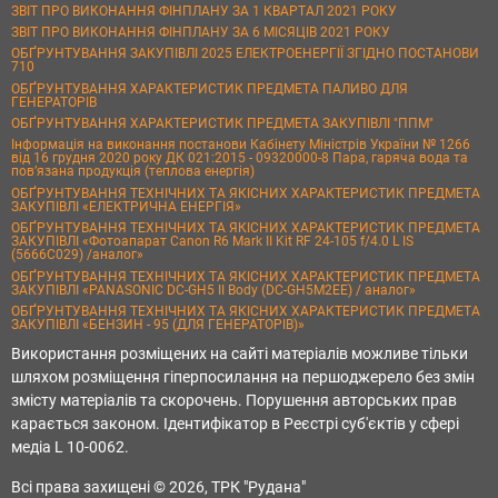
ЗВІТ ПРО ВИКОНАННЯ ФІНПЛАНУ ЗА 1 КВАРТАЛ 2021 РОКУ
ЗВІТ ПРО ВИКОНАННЯ ФІНПЛАНУ ЗА 6 МІСЯЦІВ 2021 РОКУ
ОБҐРУНТУВАННЯ ЗАКУПІВЛІ 2025 ЕЛЕКТРОЕНЕРГІЇ ЗГІДНО ПОСТАНОВИ
710
ОБҐРУНТУВАННЯ ХАРАКТЕРИСТИК ПРЕДМЕТА ПАЛИВО ДЛЯ
ГЕНЕРАТОРІВ
ОБҐРУНТУВАННЯ ХАРАКТЕРИСТИК ПРЕДМЕТА ЗАКУПІВЛІ "ППМ"
Інформація на виконання постанови Кабінету Міністрів України № 1266
від 16 грудня 2020 року ДК 021:2015 - 09320000-8 Пара, гаряча вода та
пов’язана продукція (теплова енергія)
ОБҐРУНТУВАННЯ ТЕХНІЧНИХ ТА ЯКІСНИХ ХАРАКТЕРИСТИК ПРЕДМЕТА
ЗАКУПІВЛІ «ЕЛЕКТРИЧНА ЕНЕРГІЯ»
ОБҐРУНТУВАННЯ ТЕХНІЧНИХ ТА ЯКІСНИХ ХАРАКТЕРИСТИК ПРЕДМЕТА
ЗАКУПІВЛІ «Фотоапарат Canon R6 Mark II Kit RF 24-105 f/4.0 L IS
(5666C029) /аналог»
ОБҐРУНТУВАННЯ ТЕХНІЧНИХ ТА ЯКІСНИХ ХАРАКТЕРИСТИК ПРЕДМЕТА
ЗАКУПІВЛІ «PANASONIC DC-GH5 II Body (DC-GH5M2EE) / аналог»
ОБҐРУНТУВАННЯ ТЕХНІЧНИХ ТА ЯКІСНИХ ХАРАКТЕРИСТИК ПРЕДМЕТА
ЗАКУПІВЛІ «БЕНЗИН - 95 (ДЛЯ ГЕНЕРАТОРІВ)»
Використання розміщених на сайті матеріалів можливе тільки
шляхом розміщення гіперпосилання на першоджерело без змін
змісту матеріалів та скорочень. Порушення авторських прав
карається законом. Ідентифікатор в Реєстрі суб'єктів у сфері
медіа L 10-0062.
Всі права захищені © 2026, ТРК "Рудана"