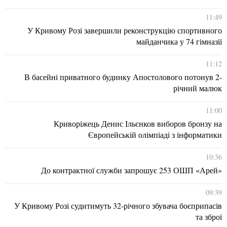
11:49
У Кривому Розі завершили реконструкцію спортивного
майданчика у 74 гімназії
11:12
В басейні приватного будинку Апостолового потонув 2-
річний малюк
11:00
Криворіжець Денис Ільєнков виборов бронзу на
Європейській олімпіаді з інформатики
10:36
До контрактної служби запрошує 253 ОШП «Арей»
09:39
У Кривому Розі судитимуть 32-річного збувача боєприпасів
та зброї