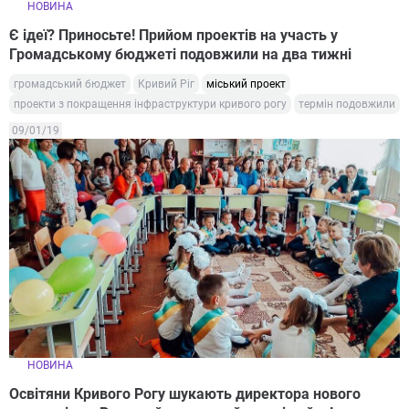
НОВИНА
Є ідеї? Приносьте! Прийом проектів на участь у
Громадському бюджеті подовжили на два тижні
громадський бюджет
Кривий Ріг
міський проект
проекти з покращення інфраструктури кривого рогу
термін подовжили
09/01/19
НОВИНА
Освітяни Кривого Рогу шукають директора нового