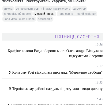
тисячоліття. Реєструйтесь, керуйте, змінюйте!
анкета
департамент освіти і науки кривого рогу
директор
криворізький проект
міський проект
нова освіта - новий керівник
нова українська школа
реєстрація
П'ЯТНИЦЯ, 07 СЕРПНЯ
19:56
Брифінг голови Ради оборони міста Олександра Вілкула за
підсумками 7 серпня
17:12
У Кривому Розі відкрилась виставка "Мереживо свободи"
16:53
В Тернівському районі патрульні врятували з води дитину
15:43
На щиті: завтра у Кривому Розі в останню путь проведуть