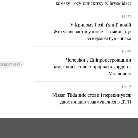
комаху - осу-блискітку (Chrysididae)
11:22
У Кривому Розі п'яний водій
«Жигулів» злетів у кювет і заявив, що
за кермом був собака
10:27
Чоловіки з Дніпропетровщини
ся врятувати
намагались силою прорвати кордон з
Молдовою
10:15
Nissan Tiida зніс стовп і перекинувся:
двоє юнаків травмувалися в ДТП