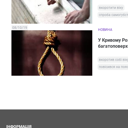
вкоротити віку
спроба самогубс
08/10/19
НОВИНА
У Кривому Роз
багатоповерх
вкоротив собі вік
повісився на пояс
ІНФОРМАЦІЯ