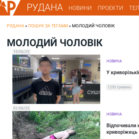
РУДАНА
НОВИНИ
ПРОЕКТИ
ТЕ
РУДАНА
»
ПОШУК ЗА ТЕГАМИ
»
МОЛОДИЙ ЧОЛОВІК
МОЛОДИЙ ЧОЛОВІК
19/06/25
НОВИНА
У криворізькі
1200 гривень
01/06/25
НОВИНА
Відпочивали к
криворіжець