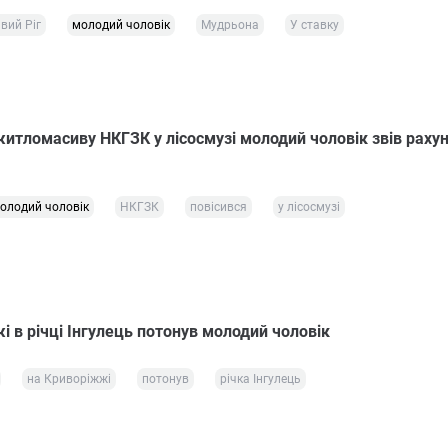
вий Ріг
молодий чоловік
Мудрьона
У ставку
житломасиву НКГЗК у лісосмузі молодий чоловік звів рахун
олодий чоловік
НКГЗК
повісився
у лісосмузі
 в річці Інгулець потонув молодий чоловік
на Криворіжжі
потонув
річка Інгулець