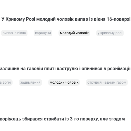
У Кривому Розі молодий чоловік випав із вікна 16-поверх
випав із вікна
карачуни
молодий чоловік
у кривому розі
алишив на газовій плиті каструлю і опинився в реанімації
а вогні
задимлення
молодий чоловік
отруївся чадним газом
воріжець збирався стрибати із 3-го поверху, але згодом