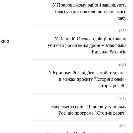
У Покровському районі завершують
благоустрій навколо ветеранського
хабу
16:58
У Великій Олександрівці поховали
ки з
убитого російським дроном Максимка
і Едуарда Разлогів
16:41
У Кривому Розі відбувся майстер-клас
в межах проєкту "Історія людей -
історія речей"
15:17
Збережені серця: 10 років у Кривому
Розі діє програма "Стоп-інфаркт"
14:06