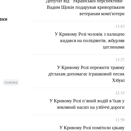
Депутат від "Української перспективи"
Вадим Щокін подарував криворізьким
ветеранам комп'ютери
івки
13:43
У Кривому Розі чоловік з палицею
кидався на поліціянтів, жбурляв
цеглинами
13:27
У Кривому Розі пережити травму
дітлахам допомагає іграшковий песик
Хібукі
пожежа
12:33
У Кривому Розі п‘яний водій в‘їхав у
земляний насип на узбіччі дороги
11:59
У Кривому Розі помітили цікаву