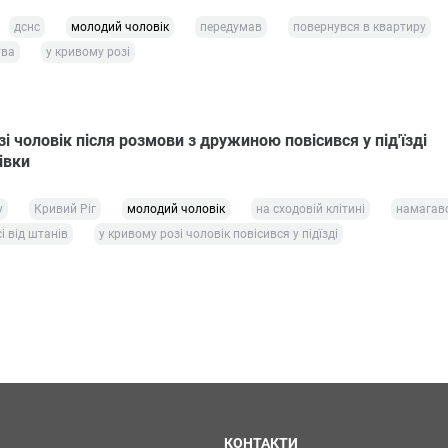
дснс
молодий чоловік
передумав
повернувся в квартиру
тва
у кривому розі
і чоловік після розмови з дружиною повісився у під'їзді
івки
у
Кривий Ріг
молодий чоловік
на сходовій клітині
намагав
і від штанів
у кривому розі чоловік повісився у підїзді
КОНТАКТИ