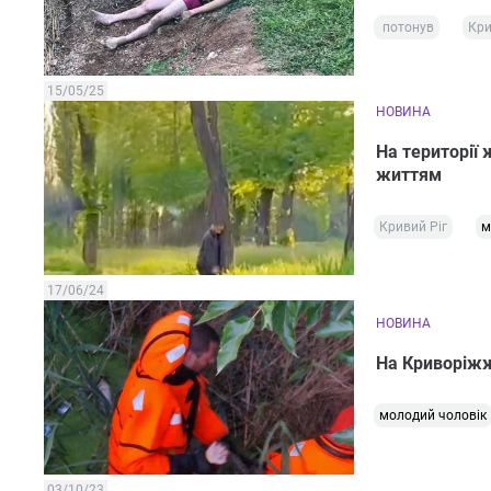
потонув
Кри
15/05/25
НОВИНА
На території 
життям
Кривий Ріг
м
17/06/24
НОВИНА
На Криворіжжі
молодий чоловік
03/10/23