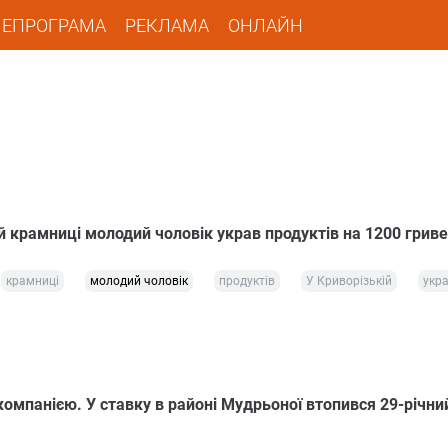
ЛЕПРОГРАМА
РЕКЛАМА
ОНЛАЙН
й крамниці молодий чоловік украв продуктів на 1200 грив
крамниці
молодий чоловік
продуктів
У Криворізькій
укр
омпанією. У ставку в районі Мудрьоної втопився 29-річни