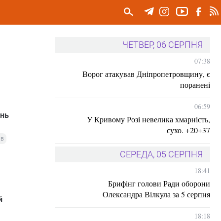
ЧЕТВЕР, 06 СЕРПНЯ
07:38
Ворог атакував Дніпропетровщину, є
поранені
06:59
ень
У Кривому Розі невелика хмарність,
сухо. +20+37
ав
СЕРЕДА, 05 СЕРПНЯ
18:41
Брифінг голови Ради оборони
Олександра Вілкула за 5 серпня
й
18:18