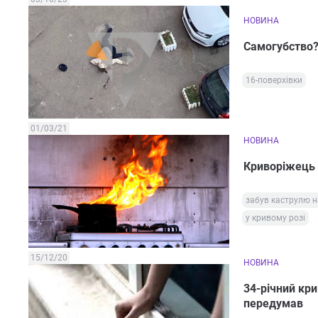
НОВИНА
Самогубство? 
16-поверхівки
01/03/21
НОВИНА
Криворіжець з
забув каструлю н
у кривому розі
15/12/20
НОВИНА
34-річний кри
передумав