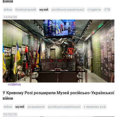
війни
війни
Криворізький
музей
російсько-української
студенти
УТВ
14/04/26
НОВИНА
У Кривому Розі розширили Музей російсько-Української
війни
війни
музей
розширили
російсько-української
у кривому розі
05/03/26