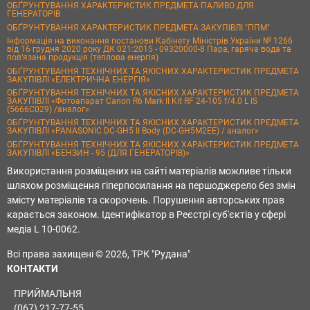
ОБҐРУНТУВАННЯ ХАРАКТЕРИСТИК ПРЕДМЕТА ПАЛИВО ДЛЯ
ГЕНЕРАТОРІВ
ОБҐРУНТУВАННЯ ХАРАКТЕРИСТИК ПРЕДМЕТА ЗАКУПІВЛІ "ППМ"
Інформація на виконання постанови Кабінету Міністрів України № 1266
від 16 грудня 2020 року ДК 021:2015 - 09320000-8 Пара, гаряча вода та
пов’язана продукція (теплова енергія)
ОБҐРУНТУВАННЯ ТЕХНІЧНИХ ТА ЯКІСНИХ ХАРАКТЕРИСТИК ПРЕДМЕТА
ЗАКУПІВЛІ «ЕЛЕКТРИЧНА ЕНЕРГІЯ»
ОБҐРУНТУВАННЯ ТЕХНІЧНИХ ТА ЯКІСНИХ ХАРАКТЕРИСТИК ПРЕДМЕТА
ЗАКУПІВЛІ «Фотоапарат Canon R6 Mark II Kit RF 24-105 f/4.0 L IS
(5666C029) /аналог»
ОБҐРУНТУВАННЯ ТЕХНІЧНИХ ТА ЯКІСНИХ ХАРАКТЕРИСТИК ПРЕДМЕТА
ЗАКУПІВЛІ «PANASONIC DC-GH5 II Body (DC-GH5M2EE) / аналог»
ОБҐРУНТУВАННЯ ТЕХНІЧНИХ ТА ЯКІСНИХ ХАРАКТЕРИСТИК ПРЕДМЕТА
ЗАКУПІВЛІ «БЕНЗИН - 95 (ДЛЯ ГЕНЕРАТОРІВ)»
Використання розміщених на сайті матеріалів можливе тільки
шляхом розміщення гіперпосилання на першоджерело без змін
змісту матеріалів та скорочень. Порушення авторських прав
карається законом. Ідентифікатор в Реєстрі суб'єктів у сфері
медіа L 10-0062.
Всі права захищені © 2026, ТРК "Рудана"
КОНТАКТИ
ПРИЙМАЛЬНЯ
(067) 217-77-55