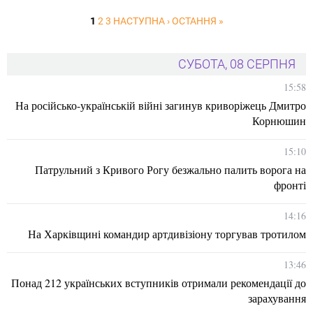
1
2
3
НАСТУПНА ›
ОСТАННЯ »
СУБОТА, 08 СЕРПНЯ
15:58
На російсько-українській війні загинув криворіжець Дмитро
Корнюшин
15:10
Патрульний з Кривого Рогу безжально палить ворога на
фронті
14:16
На Харківщині командир артдивізіону торгував тротилом
13:46
Понад 212 українських вступників отримали рекомендації до
зарахування