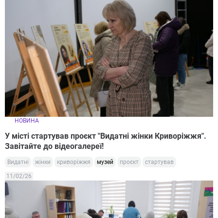
НОВИНА
У місті стартував проєкт "Видатні жінки Криворіжжя".
Завітайте до відеогалереї!
Видатні
жінки
криворіжжя
музей
проєкт
стартував
11/02/26