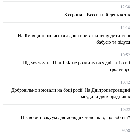
12:38
8 серпня – Всесвітній день котів
11:14
На Київщині російський дрон вбив трирічну дитину, її
бабусю та дідуся
10:52
Під мостом на ПівнГЗК не розминулися дві автівки і
тролейбус
10:42
Добровільно воювали на боці росії. На Дніпропетровщині
засудили двох зрадників
10:22
Правовий вакуум для молодих чоловіків, що робити?
09:58