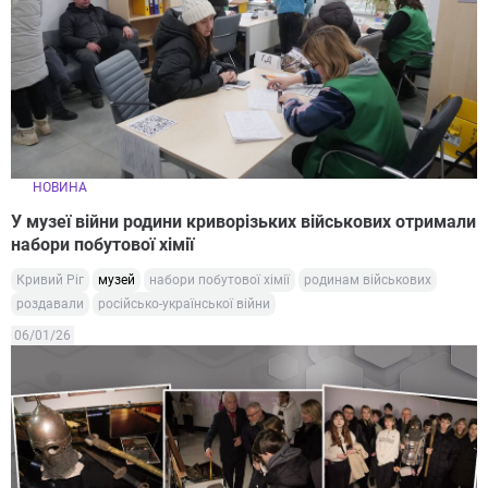
НОВИНА
У музеї війни родини криворізьких військових отримали
набори побутової хімії
Кривий Ріг
музей
набори побутової хімії
родинам військових
роздавали
російсько-української війни
06/01/26