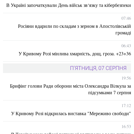
В Україні започаткували День військ зв‘язку та кібербезпеки
07:46
Росіяни вдарили по складам з зерном в Апостолівській
громаді
06:43
У Кривому Розі мінлива хмарність, дощ, гроза. +23+36
П'ЯТНИЦЯ, 07 СЕРПНЯ
19:56
Брифінг голови Ради оборони міста Олександра Вілкула за
підсумками 7 серпня
17:12
У Кривому Розі відкрилась виставка "Мереживо свободи"
16:53