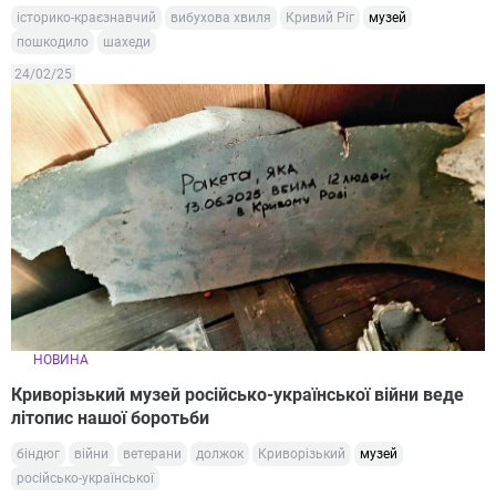
історико-краєзнавчий
вибухова хвиля
Кривий Ріг
музей
пошкодило
шахеди
24/02/25
НОВИНА
Криворізький музей російсько-української війни веде
літопис нашої боротьби
біндюг
війни
ветерани
должок
Криворізький
музей
російсько-української