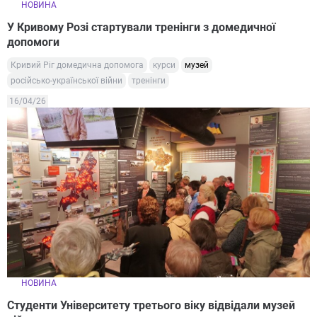
НОВИНА
У Кривому Розі стартували тренінги з домедичної
допомоги
Кривий Ріг домедична допомога
курси
музей
російсько-української війни
тренінги
16/04/26
НОВИНА
Студенти Університету третього віку відвідали музей