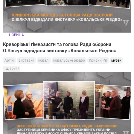
НОВИНА
Криворізькі гімназисти та голова Ради оборони
О.Вілкул відвідали виставку «Ковальське Різдво»
Артіні
виставки
ковалі
ковальське різдво
Кривий Ріг
музей
14/12/25