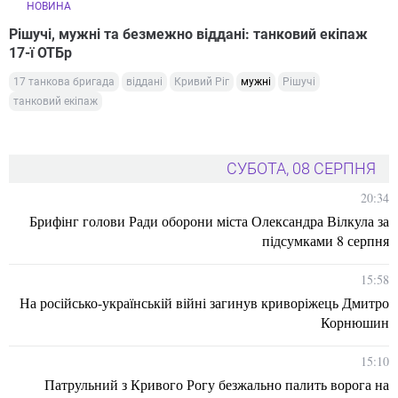
НОВИНА
Рішучі, мужні та безмежно віддані: танковий екіпаж
17-ї ОТБр
17 танкова бригада
віддані
Кривий Ріг
мужні
Рішучі
танковий екіпаж
СУБОТА, 08 СЕРПНЯ
20:34
Брифінг голови Ради оборони міста Олександра Вілкула за
підсумками 8 серпня
15:58
На російсько-українській війні загинув криворіжець Дмитро
Корнюшин
15:10
Патрульний з Кривого Рогу безжально палить ворога на