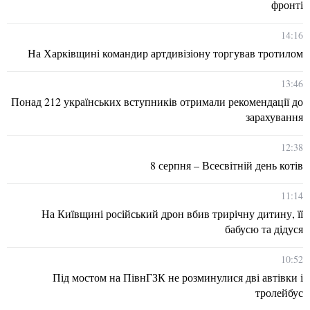
фронті
14:16
На Харківщині командир артдивізіону торгував тротилом
13:46
Понад 212 українських вступників отримали рекомендації до
зарахування
12:38
8 серпня – Всесвітній день котів
11:14
На Київщині російський дрон вбив трирічну дитину, її
бабусю та дідуся
10:52
Під мостом на ПівнГЗК не розминулися дві автівки і
тролейбус