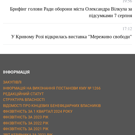
19:56
Брифінг голови Ради оборони міста Олександра Вілкула за
підсумками 7 серпня
17:12
У Кривому Розі відкрилась виставка "Мереживо свободи"
ІНФОРМАЦІЯ
ЗАКУПІВЛІ
ІНФОРМАЦІЯ НА ВИКОНАННЯ ПОСТАНОВИ КМУ № 1266
РЕДАКЦІЙНИЙ СТАТУТ
СТРУКТУРА ВЛАСНОСТІ
ВІДОМОСТІ ПРО КІНЦЕВИХ БЕНЕФІЦІАРНИХ ВЛАСНИКІВ
ФІНЗВІТНІСТЬ ЗА 1 КВАРТАЛ 2024 РОКУ
ФІНЗВІТНІСТЬ ЗА 2023 РІК
ФІНЗВІТНІСТЬ ЗА 2022 РІК
ФІНЗВІТНІСТЬ ЗА 2021 РІК
ЗВІТ КЕРІВНИКА ЗА 2021 РІК