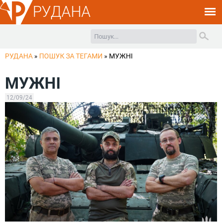
РУДАНА
РУДАНА
»
ПОШУК ЗА ТЕГАМИ
»
МУЖНІ
МУЖНІ
12/09/24