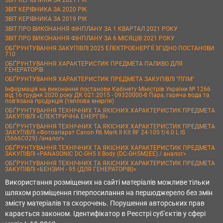
ЗВІТ КЕРІВНИКА ЗА 2020 РІК
ЗВІТ КЕРІВНИКА ЗА 2019 РІК
ЗВІТ ПРО ВИКОНАННЯ ФІНПЛАНУ ЗА 1 КВАРТАЛ 2021 РОКУ
ЗВІТ ПРО ВИКОНАННЯ ФІНПЛАНУ ЗА 6 МІСЯЦІВ 2021 РОКУ
ОБҐРУНТУВАННЯ ЗАКУПІВЛІ 2025 ЕЛЕКТРОЕНЕРГІЇ ЗГІДНО ПОСТАНОВИ
710
ОБҐРУНТУВАННЯ ХАРАКТЕРИСТИК ПРЕДМЕТА ПАЛИВО ДЛЯ
ГЕНЕРАТОРІВ
ОБҐРУНТУВАННЯ ХАРАКТЕРИСТИК ПРЕДМЕТА ЗАКУПІВЛІ "ППМ"
Інформація на виконання постанови Кабінету Міністрів України № 1266
від 16 грудня 2020 року ДК 021:2015 - 09320000-8 Пара, гаряча вода та
пов’язана продукція (теплова енергія)
ОБҐРУНТУВАННЯ ТЕХНІЧНИХ ТА ЯКІСНИХ ХАРАКТЕРИСТИК ПРЕДМЕТА
ЗАКУПІВЛІ «ЕЛЕКТРИЧНА ЕНЕРГІЯ»
ОБҐРУНТУВАННЯ ТЕХНІЧНИХ ТА ЯКІСНИХ ХАРАКТЕРИСТИК ПРЕДМЕТА
ЗАКУПІВЛІ «Фотоапарат Canon R6 Mark II Kit RF 24-105 f/4.0 L IS
(5666C029) /аналог»
ОБҐРУНТУВАННЯ ТЕХНІЧНИХ ТА ЯКІСНИХ ХАРАКТЕРИСТИК ПРЕДМЕТА
ЗАКУПІВЛІ «PANASONIC DC-GH5 II Body (DC-GH5M2EE) / аналог»
ОБҐРУНТУВАННЯ ТЕХНІЧНИХ ТА ЯКІСНИХ ХАРАКТЕРИСТИК ПРЕДМЕТА
ЗАКУПІВЛІ «БЕНЗИН - 95 (ДЛЯ ГЕНЕРАТОРІВ)»
Використання розміщених на сайті матеріалів можливе тільки
шляхом розміщення гіперпосилання на першоджерело без змін
змісту матеріалів та скорочень. Порушення авторських прав
карається законом. Ідентифікатор в Реєстрі суб'єктів у сфері