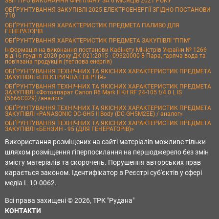
ЗВІТ ПРО ВИКОНАННЯ ФІНПЛАНУ ЗА 6 МІСЯЦІВ 2021 РОКУ
ОБҐРУНТУВАННЯ ЗАКУПІВЛІ 2025 ЕЛЕКТРОЕНЕРГІЇ ЗГІДНО ПОСТАНОВИ
710
ОБҐРУНТУВАННЯ ХАРАКТЕРИСТИК ПРЕДМЕТА ПАЛИВО ДЛЯ
ГЕНЕРАТОРІВ
ОБҐРУНТУВАННЯ ХАРАКТЕРИСТИК ПРЕДМЕТА ЗАКУПІВЛІ "ППМ"
Інформація на виконання постанови Кабінету Міністрів України № 1266
від 16 грудня 2020 року ДК 021:2015 - 09320000-8 Пара, гаряча вода та
пов’язана продукція (теплова енергія)
ОБҐРУНТУВАННЯ ТЕХНІЧНИХ ТА ЯКІСНИХ ХАРАКТЕРИСТИК ПРЕДМЕТА
ЗАКУПІВЛІ «ЕЛЕКТРИЧНА ЕНЕРГІЯ»
ОБҐРУНТУВАННЯ ТЕХНІЧНИХ ТА ЯКІСНИХ ХАРАКТЕРИСТИК ПРЕДМЕТА
ЗАКУПІВЛІ «Фотоапарат Canon R6 Mark II Kit RF 24-105 f/4.0 L IS
(5666C029) /аналог»
ОБҐРУНТУВАННЯ ТЕХНІЧНИХ ТА ЯКІСНИХ ХАРАКТЕРИСТИК ПРЕДМЕТА
ЗАКУПІВЛІ «PANASONIC DC-GH5 II Body (DC-GH5M2EE) / аналог»
ОБҐРУНТУВАННЯ ТЕХНІЧНИХ ТА ЯКІСНИХ ХАРАКТЕРИСТИК ПРЕДМЕТА
ЗАКУПІВЛІ «БЕНЗИН - 95 (ДЛЯ ГЕНЕРАТОРІВ)»
Використання розміщених на сайті матеріалів можливе тільки
шляхом розміщення гіперпосилання на першоджерело без змін
змісту матеріалів та скорочень. Порушення авторських прав
карається законом. Ідентифікатор в Реєстрі суб'єктів у сфері
медіа L 10-0062.
Всі права захищені © 2026, ТРК "Рудана"
КОНТАКТИ