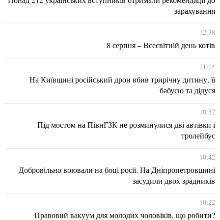
зарахування
12:38
8 серпня – Всесвітній день котів
11:14
На Київщині російський дрон вбив трирічну дитину, її
бабусю та дідуся
10:52
Під мостом на ПівнГЗК не розминулися дві автівки і
тролейбус
10:42
Добровільно воювали на боці росії. На Дніпропетровщині
засудили двох зрадників
10:22
Правовий вакуум для молодих чоловіків, що робити?