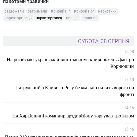
пакетами травички
задержали
затримали
Кривий Ріг
Кривой Рог
наркотики
наркоторгівець
наркоторговец
поліція
полиция
СУБОТА, 08 СЕРПНЯ
15:58
На російсько-українській війні загинув криворіжець Дмитро
Корнюшин
15:10
Патрульний з Кривого Рогу безжально палить ворога на
фронті
14:16
На Харківщині командир артдивізіону торгував тротилом
13:46
Понад 212 українських вступників отримали рекомендації до