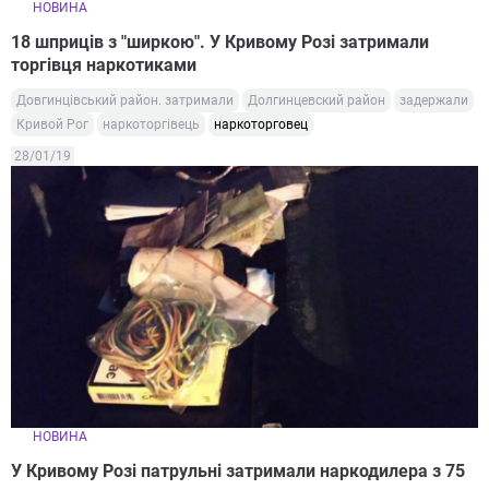
НОВИНА
18 шприців з "ширкою". У Кривому Розі затримали
торгівця наркотиками
Довгинцівський район. затримали
Долгинцевский район
задержали
Кривой Рог
наркоторгівець
наркоторговец
28/01/19
НОВИНА
У Кривому Розі патрульні затримали наркодилера з 75