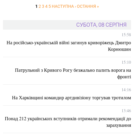
1
2
3
4
5
НАСТУПНА ›
ОСТАННЯ »
СУБОТА, 08 СЕРПНЯ
15:58
На російсько-українській війні загинув криворіжець Дмитро
Корнюшин
15:10
Патрульний з Кривого Рогу безжально палить ворога на
фронті
14:16
На Харківщині командир артдивізіону торгував тротилом
13:46
Понад 212 українських вступників отримали рекомендації до
зарахування