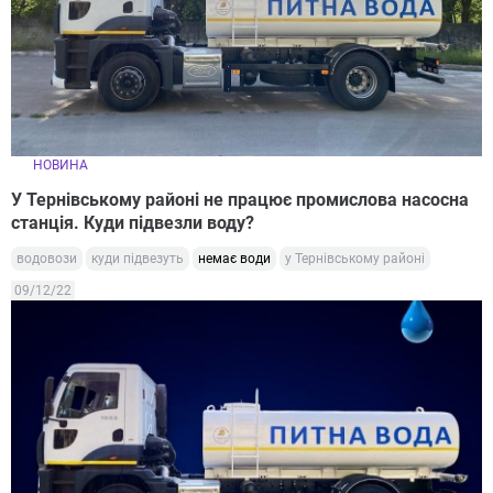
НОВИНА
У Тернівському районі не працює промислова насосна
станція. Куди підвезли воду?
водовози
куди підвезуть
немає води
у Тернівському районі
09/12/22