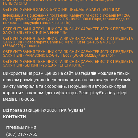
ГЕНЕРАТОРІВ
ОБҐРУНТУВАННЯ ХАРАКТЕРИСТИК ПРЕДМЕТА ЗАКУПІВЛІ "ППМ"
Інформація на виконання постанови Кабінету Міністрів України № 1266
від 16 грудня 2020 року ДК 021:2015 - 09320000-8 Пара, гаряча вода та
пов’язана продукція (теплова енергія)
ОБҐРУНТУВАННЯ ТЕХНІЧНИХ ТА ЯКІСНИХ ХАРАКТЕРИСТИК ПРЕДМЕТА
ЗАКУПІВЛІ «ЕЛЕКТРИЧНА ЕНЕРГІЯ»
ОБҐРУНТУВАННЯ ТЕХНІЧНИХ ТА ЯКІСНИХ ХАРАКТЕРИСТИК ПРЕДМЕТА
ЗАКУПІВЛІ «Фотоапарат Canon R6 Mark II Kit RF 24-105 f/4.0 L IS
(5666C029) /аналог»
ОБҐРУНТУВАННЯ ТЕХНІЧНИХ ТА ЯКІСНИХ ХАРАКТЕРИСТИК ПРЕДМЕТА
ЗАКУПІВЛІ «PANASONIC DC-GH5 II Body (DC-GH5M2EE) / аналог»
ОБҐРУНТУВАННЯ ТЕХНІЧНИХ ТА ЯКІСНИХ ХАРАКТЕРИСТИК ПРЕДМЕТА
ЗАКУПІВЛІ «БЕНЗИН - 95 (ДЛЯ ГЕНЕРАТОРІВ)»
Використання розміщених на сайті матеріалів можливе тільки
шляхом розміщення гіперпосилання на першоджерело без змін
змісту матеріалів та скорочень. Порушення авторських прав
карається законом. Ідентифікатор в Реєстрі суб'єктів у сфері
медіа L 10-0062.
Всі права захищені © 2026, ТРК "Рудана"
КОНТАКТИ
ПРИЙМАЛЬНЯ
(067) 217-77-55