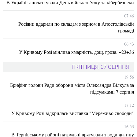
В Україні започаткували День військ зв‘язку та кібербезпеки
07:46
Росіяни вдарили по складам з зерном в Апостолівській
громаді
06:43
У Кривому Розі мінлива хмарність, дощ, гроза. +23+36
П'ЯТНИЦЯ, 07 СЕРПНЯ
19:56
Брифінг голови Ради оборони міста Олександра Вілкула за
підсумками 7 серпня
17:12
У Кривому Розі відкрилась виставка "Мереживо свободи"
16:53
В Тернівському районі патрульні врятували з води дитину