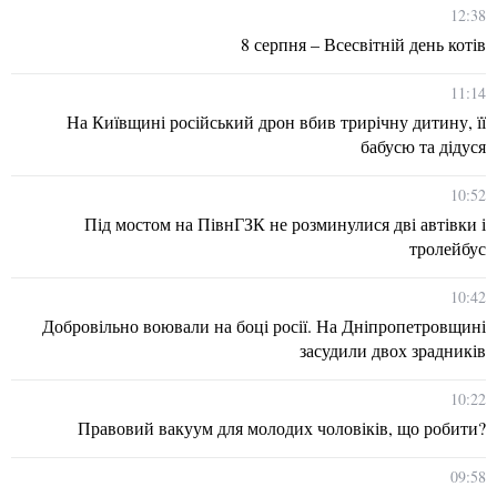
12:38
8 серпня – Всесвітній день котів
11:14
На Київщині російський дрон вбив трирічну дитину, її
бабусю та дідуся
10:52
Під мостом на ПівнГЗК не розминулися дві автівки і
тролейбус
10:42
Добровільно воювали на боці росії. На Дніпропетровщині
засудили двох зрадників
10:22
Правовий вакуум для молодих чоловіків, що робити?
09:58