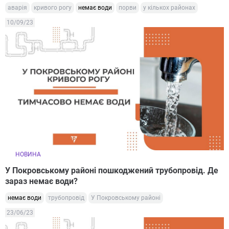
аварія
кривого рогу
немає води
порви
у кількох районах
10/09/23
НОВИНА
У Покровському районі пошкоджений трубопровід. Де
зараз немає води?
немає води
трубопровід
У Покровському районі
23/06/23