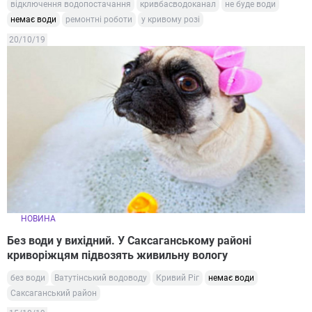
відключення водопостачання
кривбасводоканал
не буде води
немає води
ремонтні роботи
у кривому розі
20/10/19
НОВИНА
Без води у вихідний. У Саксаганському районі
криворіжцям підвозять живильну вологу
без води
Ватутінський водоводу
Кривий Ріг
немає води
Саксаганський район