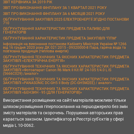
ЗВІТ КЕРІВНИКА ЗА 2019 РІК
ЗВІТ ПРО ВИКОНАННЯ ФІНПЛАНУ ЗА 1 КВАРТАЛ 2021 РОКУ
ЗВІТ ПРО ВИКОНАННЯ ФІНПЛАНУ ЗА 6 МІСЯЦІВ 2021 РОКУ
ОБҐРУНТУВАННЯ ЗАКУПІВЛІ 2025 ЕЛЕКТРОЕНЕРГІЇ ЗГІДНО ПОСТАНОВИ
710
ОБҐРУНТУВАННЯ ХАРАКТЕРИСТИК ПРЕДМЕТА ПАЛИВО ДЛЯ
ГЕНЕРАТОРІВ
ОБҐРУНТУВАННЯ ХАРАКТЕРИСТИК ПРЕДМЕТА ЗАКУПІВЛІ "ППМ"
Інформація на виконання постанови Кабінету Міністрів України № 1266
від 16 грудня 2020 року ДК 021:2015 - 09320000-8 Пара, гаряча вода та
пов’язана продукція (теплова енергія)
ОБҐРУНТУВАННЯ ТЕХНІЧНИХ ТА ЯКІСНИХ ХАРАКТЕРИСТИК ПРЕДМЕТА
ЗАКУПІВЛІ «ЕЛЕКТРИЧНА ЕНЕРГІЯ»
ОБҐРУНТУВАННЯ ТЕХНІЧНИХ ТА ЯКІСНИХ ХАРАКТЕРИСТИК ПРЕДМЕТА
ЗАКУПІВЛІ «Фотоапарат Canon R6 Mark II Kit RF 24-105 f/4.0 L IS
(5666C029) /аналог»
ОБҐРУНТУВАННЯ ТЕХНІЧНИХ ТА ЯКІСНИХ ХАРАКТЕРИСТИК ПРЕДМЕТА
ЗАКУПІВЛІ «PANASONIC DC-GH5 II Body (DC-GH5M2EE) / аналог»
ОБҐРУНТУВАННЯ ТЕХНІЧНИХ ТА ЯКІСНИХ ХАРАКТЕРИСТИК ПРЕДМЕТА
ЗАКУПІВЛІ «БЕНЗИН - 95 (ДЛЯ ГЕНЕРАТОРІВ)»
Використання розміщених на сайті матеріалів можливе тільки
шляхом розміщення гіперпосилання на першоджерело без змін
змісту матеріалів та скорочень. Порушення авторських прав
карається законом. Ідентифікатор в Реєстрі суб'єктів у сфері
медіа L 10-0062.