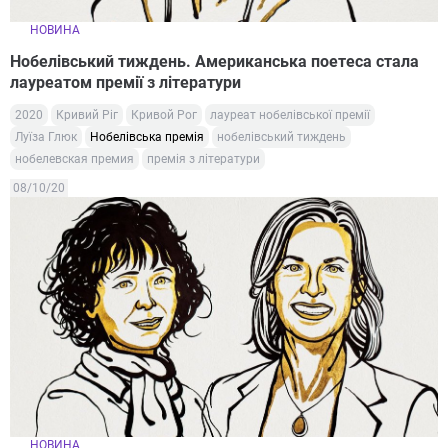
НОВИНА
Нобелівський тиждень. Американська поетеса стала
лауреатом премії з літератури
2020
Кривий Ріг
Кривой Рог
лауреат нобелівської премії
Луїза Глюк
Нобелівська премія
нобелівський тиждень
нобелевская премия
премія з літератури
08/10/20
НОВИНА