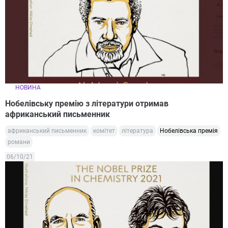
НОВИНА
Нобелівську премію з літератури отримав
африканський письменник
африканський письменник
комітет
література
Нобелівська премія
романи
06/10/21