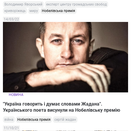
Володимир Яворський
експерт центру громадських свобод
криворіжець
миру
Нобелівська премія
14/03/22
НОВИНА
"Україна говорить і думає словами Жадана".
Українського поета висунули на Нобелівську премію
війна
Нобелівська премія
сергій жадан
11/10/21