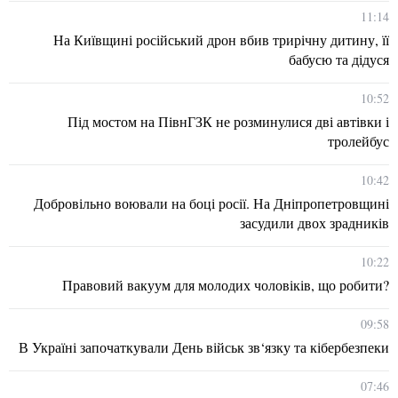
11:14
На Київщині російський дрон вбив трирічну дитину, її
бабусю та дідуся
10:52
Під мостом на ПівнГЗК не розминулися дві автівки і
тролейбус
10:42
Добровільно воювали на боці росії. На Дніпропетровщині
засудили двох зрадників
10:22
Правовий вакуум для молодих чоловіків, що робити?
09:58
В Україні започаткували День військ зв‘язку та кібербезпеки
07:46