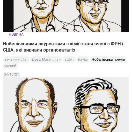
НОВИНА
Нобелівськими лауреатами з хімії стали вчені з ФРН і
США, які вивчали органокаталіз
Беньямін Ліст
Девід Макміллан
з хімії
наука
Нобелівська премія
учений
04/10/21