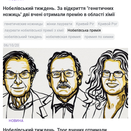
Нобелівський тиждень. За відкриття "генетичних
ножиць" дві вчені отримали премію в області хімії
генетические ножницы
жінки лауреати
Кривий Ріг
Кривой Рог
лауреати нобелівської премії з хімії
Нобелівська премія
нобелівський тиждень
нобелевская премия
премия по химии
06/10/20
НОВИНА
Нобелівський тиждень. Троє вчених отримали