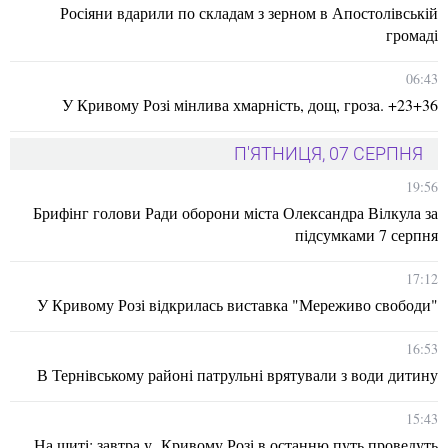
Росіяни вдарили по складам з зерном в Апостолівській
громаді
06:43
У Кривому Розі мінлива хмарність, дощ, гроза. +23+36
П'ЯТНИЦЯ, 07 СЕРПНЯ
19:56
Брифінг голови Ради оборони міста Олександра Вілкула за
підсумками 7 серпня
17:12
У Кривому Розі відкрилась виставка "Мереживо свободи"
16:53
В Тернівському районі патрульні врятували з води дитину
15:43
На щиті: завтра у Кривому Розі в останню путь проведуть