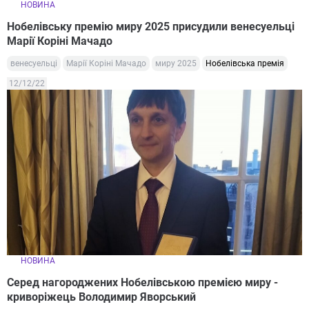
НОВИНА
Нобелівську премію миру 2025 присудили венесуельці
Марії Коріні Мачадо
венесуельці
Марії Коріні Мачадо
миру 2025
Нобелівська премія
12/12/22
НОВИНА
Серед нагороджених Нобелівською премією миру -
криворіжець Володимир Яворський