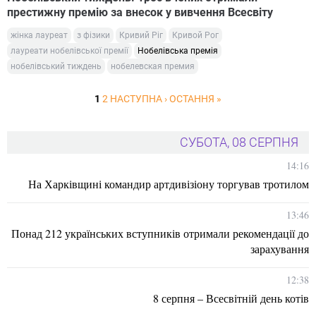
престижну премію за внесок у вивчення Всесвіту
жінка лауреат
з фізики
Кривий Ріг
Кривой Рог
лауреати нобелівської премії
Нобелівська премія
нобелівський тиждень
нобелевская премия
1
2
НАСТУПНА ›
ОСТАННЯ »
СУБОТА, 08 СЕРПНЯ
14:16
На Харківщині командир артдивізіону торгував тротилом
13:46
Понад 212 українських вступників отримали рекомендації до
зарахування
12:38
8 серпня – Всесвітній день котів