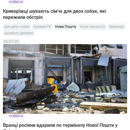
НОВИНА
Криворіжці шукають сім‘ю для двох собак, які
пережили обстріл
для двох собак
Кривий Ріг
Нова Пошта
після прильоту
термінал
шукають домівку
06/07/26
НОВИНА
Вранці росіяни вдарили по терміналу Нової Пошти у