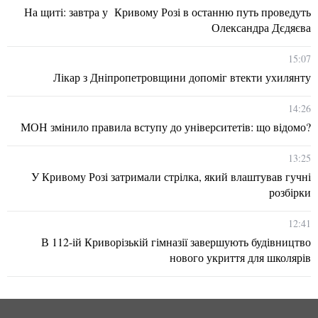
На щиті: завтра у Кривому Розі в останню путь проведуть
Олександра Дєдяєва
15:07
Лікар з Дніпропетровщини допоміг втекти ухилянту
14:26
МОН змінило правила вступу до університетів: що відомо?
13:25
У Кривому Розі затримали стрілка, який влаштував гучні
розбірки
12:41
В 112-ій Криворізькій гімназії завершують будівництво
нового укриття для школярів