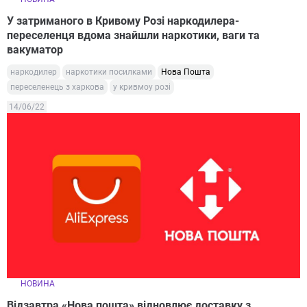
У затриманого в Кривому Розі наркодилера-
переселенця вдома знайшли наркотики, ваги та
вакуматор
наркодилер
наркотики посилками
Нова Пошта
переселенець з харкова
у кривмоу розі
14/06/22
НОВИНА
Відзавтра «Нова пошта» відновлює доставку з