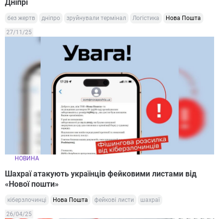
Дніпрі
без жертв
дніпро
зруйнували термінал
Логістика
Нова Пошта
27/11/25
НОВИНА
Шахраї атакують українців фейковими листами від
«Нової пошти»
кіберзлочинці
Нова Пошта
фейкові листи
шахраї
26/04/25