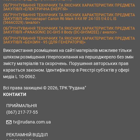
ОБҐРУНТУВАННЯ ТЕХНІЧНИХ ТА ЯКІСНИХ ХАРАКТЕРИСТИК ПРЕДМЕТА
ЗАКУПІВЛІ «ЕЛЕКТРИЧНА ЕНЕРГІЯ»
ОБҐРУНТУВАННЯ ТЕХНІЧНИХ ТА ЯКІСНИХ ХАРАКТЕРИСТИК ПРЕДМЕТА
ЗАКУПІВЛІ «Фотоапарат Canon R6 Mark II Kit RF 24-105 f/4.0 L IS
(5666C029) /аналог»
ОБҐРУНТУВАННЯ ТЕХНІЧНИХ ТА ЯКІСНИХ ХАРАКТЕРИСТИК ПРЕДМЕТА
ЗАКУПІВЛІ «PANASONIC DC-GH5 II Body (DC-GH5M2EE) / аналог»
ОБҐРУНТУВАННЯ ТЕХНІЧНИХ ТА ЯКІСНИХ ХАРАКТЕРИСТИК ПРЕДМЕТА
ЗАКУПІВЛІ «БЕНЗИН - 95 (ДЛЯ ГЕНЕРАТОРІВ)»
Використання розміщених на сайті матеріалів можливе тільки
шляхом розміщення гіперпосилання на першоджерело без змін
змісту матеріалів та скорочень. Порушення авторських прав
карається законом. Ідентифікатор в Реєстрі суб'єктів у сфері
медіа L 10-0062.
Всі права захищені © 2026, ТРК "Рудана"
КОНТАКТИ
ПРИЙМАЛЬНЯ
(067) 217-77-55
tv@rudana.com.ua
РЕКЛАМНІЙ ВІДДІЛ