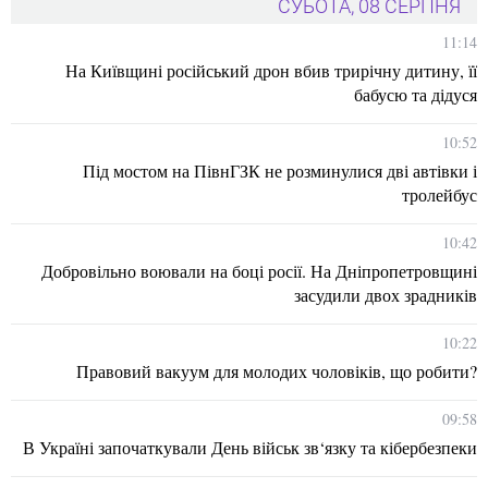
СУБОТА, 08 СЕРПНЯ
11:14
На Київщині російський дрон вбив трирічну дитину, її
бабусю та дідуся
10:52
Під мостом на ПівнГЗК не розминулися дві автівки і
тролейбус
10:42
Добровільно воювали на боці росії. На Дніпропетровщині
засудили двох зрадників
10:22
Правовий вакуум для молодих чоловіків, що робити?
09:58
В Україні започаткували День військ зв‘язку та кібербезпеки