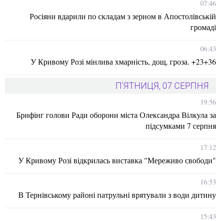
07:46
Росіяни вдарили по складам з зерном в Апостолівській
громаді
06:43
У Кривому Розі мінлива хмарність, дощ, гроза. +23+36
П'ЯТНИЦЯ, 07 СЕРПНЯ
19:56
Брифінг голови Ради оборони міста Олександра Вілкула за
підсумками 7 серпня
17:12
У Кривому Розі відкрилась виставка "Мереживо свободи"
16:53
В Тернівському районі патрульні врятували з води дитину
15:43