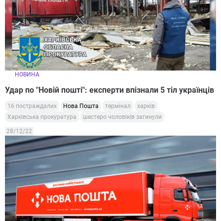
НОВИНА
Удар по "Новій пошті": експерти впізнали 5 тіл українців
16 постраждалих
Нова Пошта
термінал
харків
Харківська прокуратура
шестеро чоловіків загинули
28/12/22