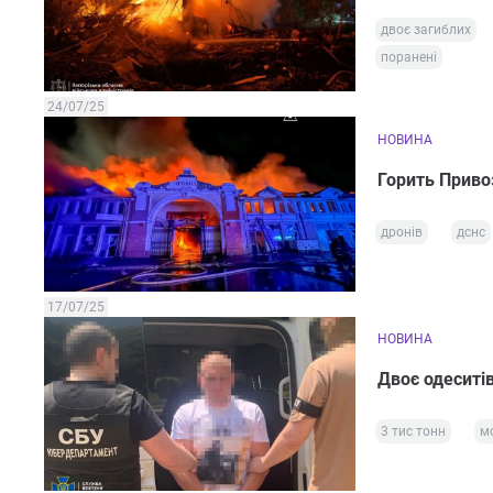
двоє загиблих
поранені
24/07/25
НОВИНА
Горить Привоз
дронів
дснс
17/07/25
НОВИНА
Двоє одеситі
3 тис тонн
м