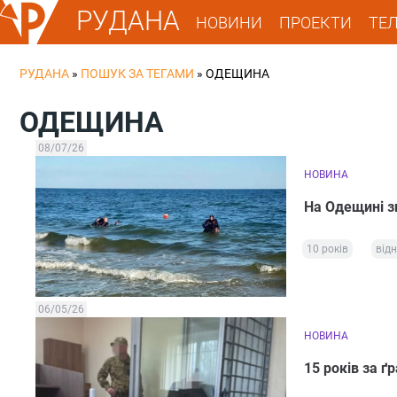
РУДАНА
НОВИНИ
ПРОЕКТИ
ТЕ
РУДАНА
»
ПОШУК ЗА ТЕГАМИ
»
ОДЕЩИНА
ОДЕЩИНА
08/07/26
НОВИНА
На Одещині зн
10 років
відн
06/05/26
НОВИНА
15 років за ґ