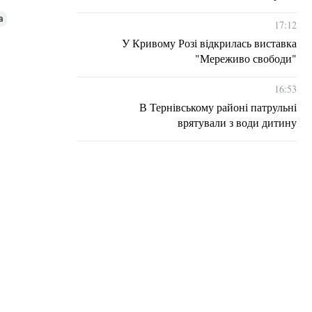
а
17:12
У Кривому Розі відкрилась виставка
"Мереживо свободи"
16:53
В Тернівському районі патрульні
врятували з води дитину