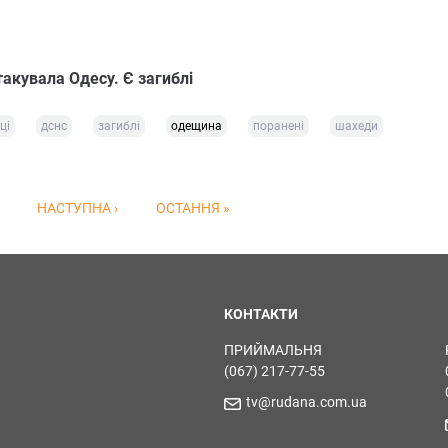
такувала Одесу. Є загиблі
ці
дснс
загиблі
одещина
поранені
шахеди
НАСТУПНА ›
ОСТАННЯ »
КОНТАКТИ
ПРИЙМАЛЬНЯ
(067) 217-77-55
tv@rudana.com.ua