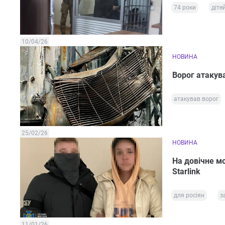
74 роки
діте
10/04/26
НОВИНА
Ворог атакува
атакував ворог
25/02/26
НОВИНА
На довічне мо
Starlink
для росіян
з
11/01/26