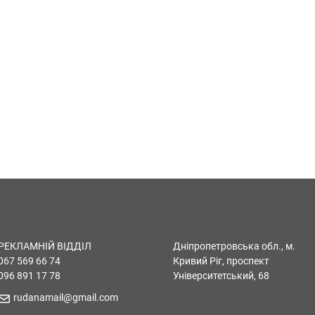
РЕКЛАМНІЙ ВІДДІЛ
Дніпропетровська обл., м.
067 569 66 74
Кривий Ріг, проспект
096 891 17 78
Університетський, 68
rudanamail@gmail.com