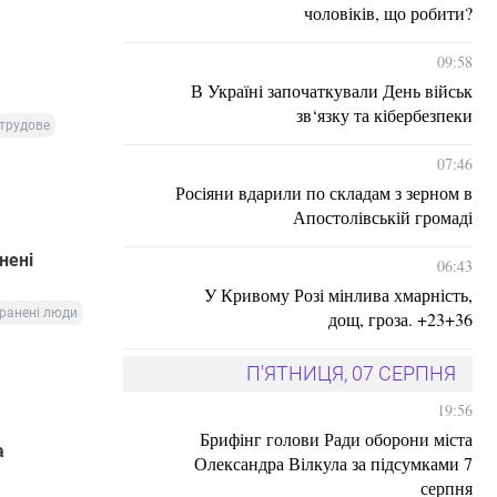
чоловіків, що робити?
09:58
В Україні започаткували День військ
зв‘язку та кібербезпеки
трудове
07:46
Росіяни вдарили по складам з зерном в
Апостолівській громаді
нені
06:43
У Кривому Розі мінлива хмарність,
ранені люди
дощ, гроза. +23+36
П'ЯТНИЦЯ, 07 СЕРПНЯ
19:56
Брифінг голови Ради оборони міста
а
Олександра Вілкула за підсумками 7
серпня