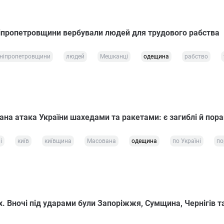
пропетровщини вербували людей для трудового рабства
ніпропетровщини
людей
Мешканці
одещина
рабство
на атака України шахедами та ракетами: є загиблі й пора
і
київ
київщина
Масована
одещина
по Україні
по
. Вночі під ударами були Запоріжжя, Сумщина, Чернігів т