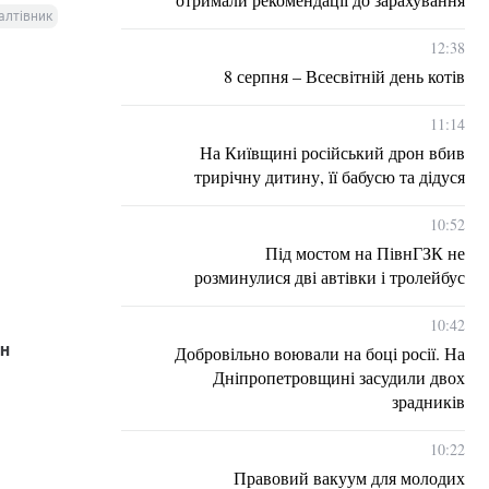
алтівник
12:38
8 серпня – Всесвітній день котів
11:14
На Київщині російський дрон вбив
трирічну дитину, її бабусю та дідуся
10:52
Під мостом на ПівнГЗК не
розминулися дві автівки і тролейбус
10:42
ян
Добровільно воювали на боці росії. На
Дніпропетровщині засудили двох
зрадників
10:22
Правовий вакуум для молодих