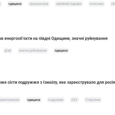
й
одещина
прокуратура
серійний педофіл
хлопчики
ґв
в енергооб‘єкти на півдні Одещини, значні руйнування
дтек
значні руйнування
одещина
же сісти подружжя з Ізмаїлу, яке зареєструвало для росі
ареєстрували
одещина
подружжя
СБУ
Старлінки