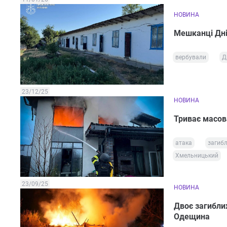
НОВИНА
Мешканці Дні
вербували
Д
23/12/25
НОВИНА
Триває масова
атака
загибл
Хмельницький
23/09/25
НОВИНА
Двоє загиблих
Одещина