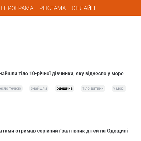
ЛЕПРОГРАМА
РЕКЛАМА
ОНЛАЙН
айшли тіло 10-річної дівчинки, яку віднесло у море
есло течією
знайшли
одещина
тіло дитини
у морі
ратами отримав серійний ґвалтівник дітей на Одещині