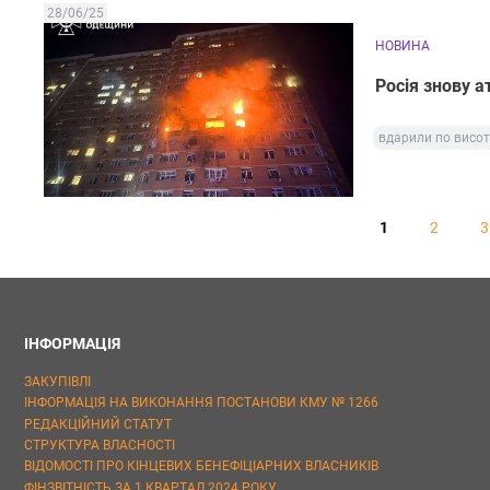
28/06/25
НОВИНА
Росія знову а
вдарили по висот
1
2
3
ІНФОРМАЦІЯ
ЗАКУПІВЛІ
ІНФОРМАЦІЯ НА ВИКОНАННЯ ПОСТАНОВИ КМУ № 1266
РЕДАКЦІЙНИЙ СТАТУТ
СТРУКТУРА ВЛАСНОСТІ
ВІДОМОСТІ ПРО КІНЦЕВИХ БЕНЕФІЦІАРНИХ ВЛАСНИКІВ
ФІНЗВІТНІСТЬ ЗА 1 КВАРТАЛ 2024 РОКУ