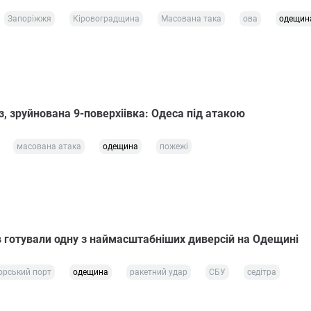
Запоріжжя
Кіровоградщина
Масована така
ова
одещин
, зруйнована 9-поверхіівка: Одеса під атакою
масована атака
одещина
пожежі
в готували одну з наймасштабніших диверсій на Одещині
орський порт
одещина
ракетний удар
СБУ
седітра