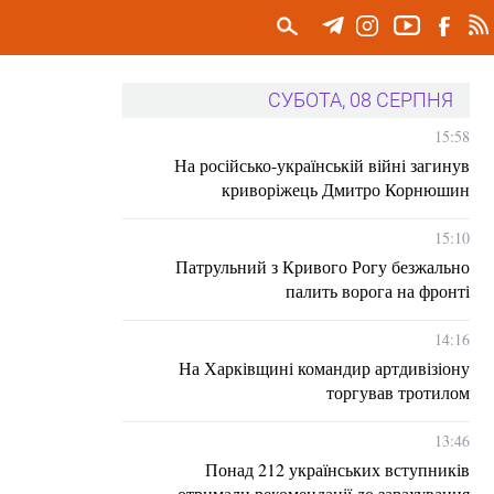
СУБОТА, 08 СЕРПНЯ
15:58
На російсько-українській війні загинув
криворіжець Дмитро Корнюшин
15:10
Патрульний з Кривого Рогу безжально
палить ворога на фронті
14:16
На Харківщині командир артдивізіону
торгував тротилом
13:46
Понад 212 українських вступників
отримали рекомендації до зарахування