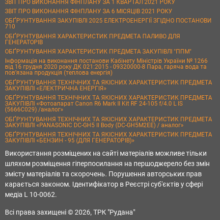
ЗВІТ ПРО ВИКОНАННЯ ФІНПЛАНУ ЗА 1 КВАРТАЛ 2021 РОКУ
ЗВІТ ПРО ВИКОНАННЯ ФІНПЛАНУ ЗА 6 МІСЯЦІВ 2021 РОКУ
ОБҐРУНТУВАННЯ ЗАКУПІВЛІ 2025 ЕЛЕКТРОЕНЕРГІЇ ЗГІДНО ПОСТАНОВИ
710
ОБҐРУНТУВАННЯ ХАРАКТЕРИСТИК ПРЕДМЕТА ПАЛИВО ДЛЯ
ГЕНЕРАТОРІВ
ОБҐРУНТУВАННЯ ХАРАКТЕРИСТИК ПРЕДМЕТА ЗАКУПІВЛІ "ППМ"
Інформація на виконання постанови Кабінету Міністрів України № 1266
від 16 грудня 2020 року ДК 021:2015 - 09320000-8 Пара, гаряча вода та
пов’язана продукція (теплова енергія)
ОБҐРУНТУВАННЯ ТЕХНІЧНИХ ТА ЯКІСНИХ ХАРАКТЕРИСТИК ПРЕДМЕТА
ЗАКУПІВЛІ «ЕЛЕКТРИЧНА ЕНЕРГІЯ»
ОБҐРУНТУВАННЯ ТЕХНІЧНИХ ТА ЯКІСНИХ ХАРАКТЕРИСТИК ПРЕДМЕТА
ЗАКУПІВЛІ «Фотоапарат Canon R6 Mark II Kit RF 24-105 f/4.0 L IS
(5666C029) /аналог»
ОБҐРУНТУВАННЯ ТЕХНІЧНИХ ТА ЯКІСНИХ ХАРАКТЕРИСТИК ПРЕДМЕТА
ЗАКУПІВЛІ «PANASONIC DC-GH5 II Body (DC-GH5M2EE) / аналог»
ОБҐРУНТУВАННЯ ТЕХНІЧНИХ ТА ЯКІСНИХ ХАРАКТЕРИСТИК ПРЕДМЕТА
ЗАКУПІВЛІ «БЕНЗИН - 95 (ДЛЯ ГЕНЕРАТОРІВ)»
Використання розміщених на сайті матеріалів можливе тільки
шляхом розміщення гіперпосилання на першоджерело без змін
змісту матеріалів та скорочень. Порушення авторських прав
карається законом. Ідентифікатор в Реєстрі суб'єктів у сфері
медіа L 10-0062.
Всі права захищені © 2026, ТРК "Рудана"