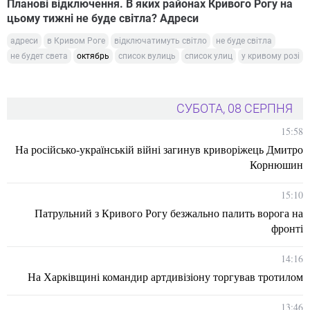
Планові відключення. В яких районах Кривого Рогу на
цьому тижні не буде світла? Адреси
адреси
в Кривом Роге
відключатимуть світло
не буде світла
не будет света
октябрь
список вулиць
список улиц
у кривому розі
СУБОТА, 08 СЕРПНЯ
15:58
На російсько-українській війні загинув криворіжець Дмитро
Корнюшин
15:10
Патрульний з Кривого Рогу безжально палить ворога на
фронті
14:16
На Харківщині командир артдивізіону торгував тротилом
13:46