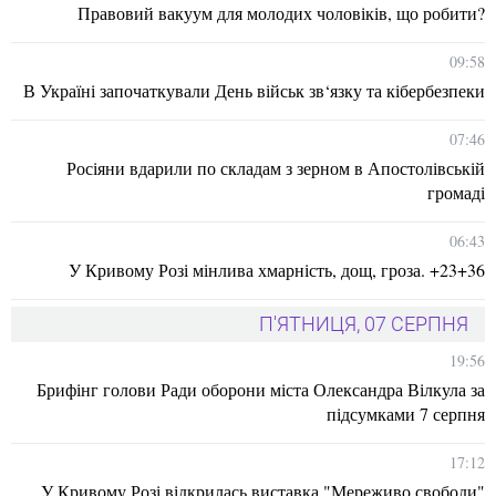
Правовий вакуум для молодих чоловіків, що робити?
09:58
В Україні започаткували День військ зв‘язку та кібербезпеки
07:46
Росіяни вдарили по складам з зерном в Апостолівській
громаді
06:43
У Кривому Розі мінлива хмарність, дощ, гроза. +23+36
П'ЯТНИЦЯ, 07 СЕРПНЯ
19:56
Брифінг голови Ради оборони міста Олександра Вілкула за
підсумками 7 серпня
17:12
У Кривому Розі відкрилась виставка "Мереживо свободи"