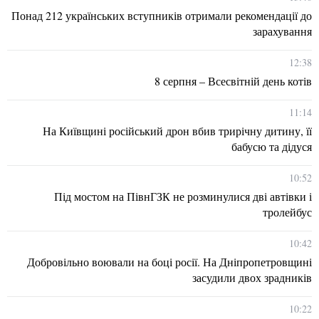
Понад 212 українських вступників отримали рекомендації до
зарахування
12:38
8 серпня – Всесвітній день котів
11:14
На Київщині російський дрон вбив трирічну дитину, її
бабусю та дідуся
10:52
Під мостом на ПівнГЗК не розминулися дві автівки і
тролейбус
10:42
Добровільно воювали на боці росії. На Дніпропетровщині
засудили двох зрадників
10:22