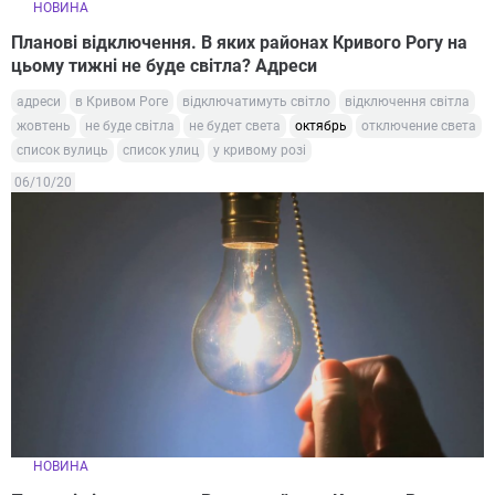
НОВИНА
Планові відключення. В яких районах Кривого Рогу на
цьому тижні не буде світла? Адреси
адреси
в Кривом Роге
відключатимуть світло
відключення світла
жовтень
не буде світла
не будет света
октябрь
отключение света
список вулиць
список улиц
у кривому розі
06/10/20
НОВИНА