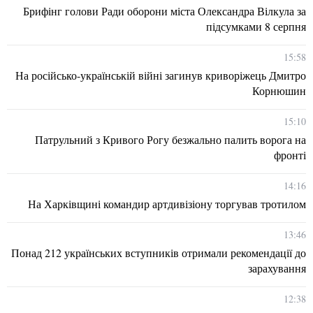
Брифінг голови Ради оборони міста Олександра Вілкула за
підсумками 8 серпня
15:58
На російсько-українській війні загинув криворіжець Дмитро
Корнюшин
15:10
Патрульний з Кривого Рогу безжально палить ворога на
фронті
14:16
На Харківщині командир артдивізіону торгував тротилом
13:46
Понад 212 українських вступників отримали рекомендації до
зарахування
12:38