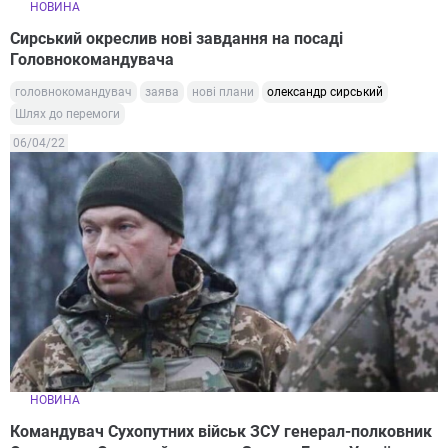
НОВИНА
Сирський окреслив нові завдання на посаді
Головнокомандувача
головнокомандувач
заява
нові плани
олександр сирський
Шлях до перемоги
06/04/22
НОВИНА
Командувач Сухопутних військ ЗСУ генерал-полковник