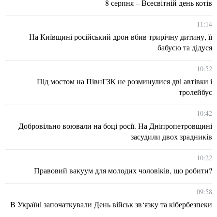
8 серпня – Всесвітній день котів
11:14
На Київщині російський дрон вбив трирічну дитину, її
бабусю та дідуся
10:52
Під мостом на ПівнГЗК не розминулися дві автівки і
тролейбус
10:42
Добровільно воювали на боці росії. На Дніпропетровщині
засудили двох зрадників
10:22
Правовий вакуум для молодих чоловіків, що робити?
09:58
В Україні започаткували День військ зв‘язку та кібербезпеки