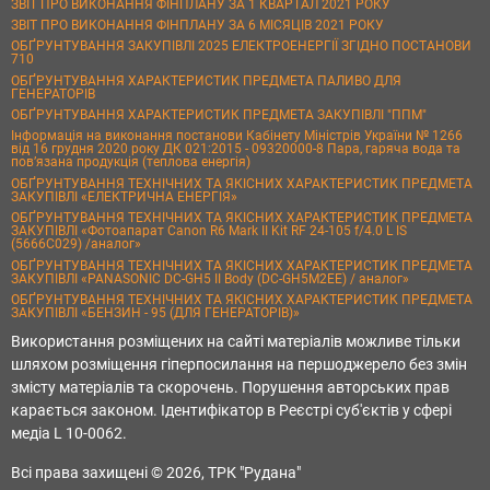
ЗВІТ ПРО ВИКОНАННЯ ФІНПЛАНУ ЗА 1 КВАРТАЛ 2021 РОКУ
ЗВІТ ПРО ВИКОНАННЯ ФІНПЛАНУ ЗА 6 МІСЯЦІВ 2021 РОКУ
ОБҐРУНТУВАННЯ ЗАКУПІВЛІ 2025 ЕЛЕКТРОЕНЕРГІЇ ЗГІДНО ПОСТАНОВИ
710
ОБҐРУНТУВАННЯ ХАРАКТЕРИСТИК ПРЕДМЕТА ПАЛИВО ДЛЯ
ГЕНЕРАТОРІВ
ОБҐРУНТУВАННЯ ХАРАКТЕРИСТИК ПРЕДМЕТА ЗАКУПІВЛІ "ППМ"
Інформація на виконання постанови Кабінету Міністрів України № 1266
від 16 грудня 2020 року ДК 021:2015 - 09320000-8 Пара, гаряча вода та
пов’язана продукція (теплова енергія)
ОБҐРУНТУВАННЯ ТЕХНІЧНИХ ТА ЯКІСНИХ ХАРАКТЕРИСТИК ПРЕДМЕТА
ЗАКУПІВЛІ «ЕЛЕКТРИЧНА ЕНЕРГІЯ»
ОБҐРУНТУВАННЯ ТЕХНІЧНИХ ТА ЯКІСНИХ ХАРАКТЕРИСТИК ПРЕДМЕТА
ЗАКУПІВЛІ «Фотоапарат Canon R6 Mark II Kit RF 24-105 f/4.0 L IS
(5666C029) /аналог»
ОБҐРУНТУВАННЯ ТЕХНІЧНИХ ТА ЯКІСНИХ ХАРАКТЕРИСТИК ПРЕДМЕТА
ЗАКУПІВЛІ «PANASONIC DC-GH5 II Body (DC-GH5M2EE) / аналог»
ОБҐРУНТУВАННЯ ТЕХНІЧНИХ ТА ЯКІСНИХ ХАРАКТЕРИСТИК ПРЕДМЕТА
ЗАКУПІВЛІ «БЕНЗИН - 95 (ДЛЯ ГЕНЕРАТОРІВ)»
Використання розміщених на сайті матеріалів можливе тільки
шляхом розміщення гіперпосилання на першоджерело без змін
змісту матеріалів та скорочень. Порушення авторських прав
карається законом. Ідентифікатор в Реєстрі суб'єктів у сфері
медіа L 10-0062.
Всі права захищені © 2026, ТРК "Рудана"