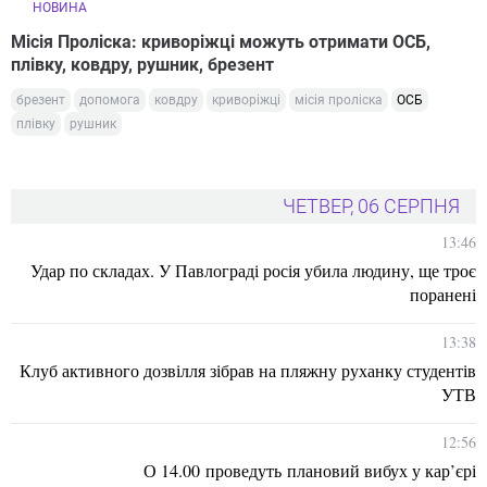
НОВИНА
Місія Проліска: криворіжці можуть отримати ОСБ,
плівку, ковдру, рушник, брезент
брезент
допомога
ковдру
криворіжці
місія проліска
ОСБ
плівку
рушник
ЧЕТВЕР, 06 СЕРПНЯ
13:46
Удар по складах. У Павлограді росія убила людину, ще троє
поранені
13:38
Клуб активного дозвілля зібрав на пляжну руханку студентів
УТВ
12:56
О 14.00 проведуть плановий вибух у кар’єрі