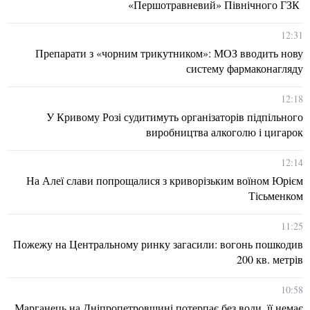
«Першотравневий» Північного ГЗК
12:31
Препарати з «чорним трикутником»: МОЗ вводить нову
систему фармаконагляду
12:18
У Кривому Розі судитимуть організаторів підпільного
виробництва алкоголю і цигарок
12:14
На Алеї слави попрощалися з криворізьким воїном Юрієм
Тісьменком
11:25
Пожежу на Центральному ринку загасили: вогонь пошкодив
200 кв. метрів
10:58
Марганець на Дніпропетровщині потерпає без води, її немає