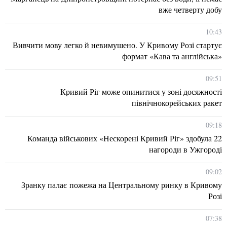
вже четверту добу
10:43
Вивчити мову легко й невимушено. У Кривому Розі стартує
формат «Кава та англійська»
09:51
Кривий Ріг може опинитися у зоні досяжності
північнокорейських ракет
09:18
Команда військових «Нескорені Кривий Ріг» здобула 22
нагороди в Ужгороді
09:02
Зранку палає пожежа на Центральному ринку в Кривому
Розі
07:38