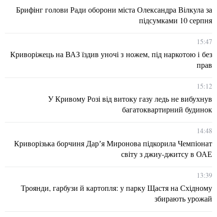
Брифінг голови Ради оборони міста Олександра Вілкула за
підсумками 10 серпня
15:47
Криворіжець на ВАЗ їздив уночі з ножем, під наркотою і без
прав
15:12
У Кривому Розі від витоку газу ледь не вибухнув
багатоквартирний будинок
14:48
Криворізька борчиня Дарʼя Миронова підкорила Чемпіонат
світу з джиу-джитсу в ОАЕ
13:39
Троянди, гарбузи й картопля: у парку Щастя на Східному
збирають урожай