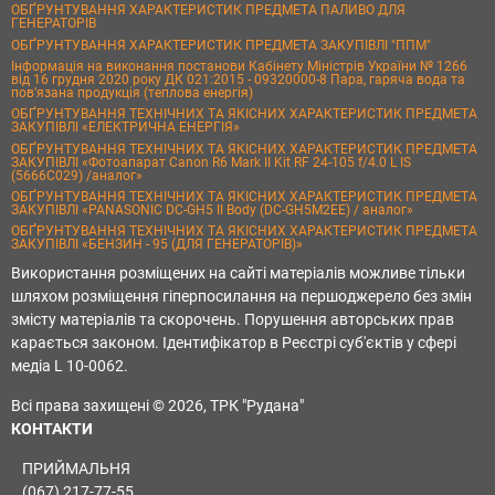
ОБҐРУНТУВАННЯ ХАРАКТЕРИСТИК ПРЕДМЕТА ПАЛИВО ДЛЯ
ГЕНЕРАТОРІВ
ОБҐРУНТУВАННЯ ХАРАКТЕРИСТИК ПРЕДМЕТА ЗАКУПІВЛІ "ППМ"
Інформація на виконання постанови Кабінету Міністрів України № 1266
від 16 грудня 2020 року ДК 021:2015 - 09320000-8 Пара, гаряча вода та
пов’язана продукція (теплова енергія)
ОБҐРУНТУВАННЯ ТЕХНІЧНИХ ТА ЯКІСНИХ ХАРАКТЕРИСТИК ПРЕДМЕТА
ЗАКУПІВЛІ «ЕЛЕКТРИЧНА ЕНЕРГІЯ»
ОБҐРУНТУВАННЯ ТЕХНІЧНИХ ТА ЯКІСНИХ ХАРАКТЕРИСТИК ПРЕДМЕТА
ЗАКУПІВЛІ «Фотоапарат Canon R6 Mark II Kit RF 24-105 f/4.0 L IS
(5666C029) /аналог»
ОБҐРУНТУВАННЯ ТЕХНІЧНИХ ТА ЯКІСНИХ ХАРАКТЕРИСТИК ПРЕДМЕТА
ЗАКУПІВЛІ «PANASONIC DC-GH5 II Body (DC-GH5M2EE) / аналог»
ОБҐРУНТУВАННЯ ТЕХНІЧНИХ ТА ЯКІСНИХ ХАРАКТЕРИСТИК ПРЕДМЕТА
ЗАКУПІВЛІ «БЕНЗИН - 95 (ДЛЯ ГЕНЕРАТОРІВ)»
Використання розміщених на сайті матеріалів можливе тільки
шляхом розміщення гіперпосилання на першоджерело без змін
змісту матеріалів та скорочень. Порушення авторських прав
карається законом. Ідентифікатор в Реєстрі суб'єктів у сфері
медіа L 10-0062.
Всі права захищені © 2026, ТРК "Рудана"
КОНТАКТИ
ПРИЙМАЛЬНЯ
(067) 217-77-55