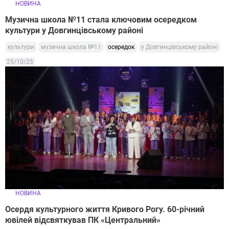
НОВИНА
Музична школа №11 стала ключовим осередком
культури у Довгинцівському районі
культури
музична школа №11
осередок
у Довгинцівському районі
25/10/25
НОВИНА
Осердя культурного життя Кривого Рогу. 60-річний
ювілей відсвяткував ПК «Центральний»