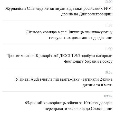
13:00
Журналісти СТБ ледь не загинули від атаки російських FPV-
дронів на Дніпропетровщині
11:18
Літнього човняра в селі Інгулець звинувачують у
сексуальних домаганнях до дівчини
11:00
Троє вихованок Криворізької ДЮСШ №7 здобули нагороди
Чемпіонату України з боксу
10:13
У Києві Audi влетіла під вантажівку - загинули 2-річна
дитина та її мати
09:42
65-річний криворіжець обіцяв за 10 тисяч доларів
переправити чоловіків до Словаччини