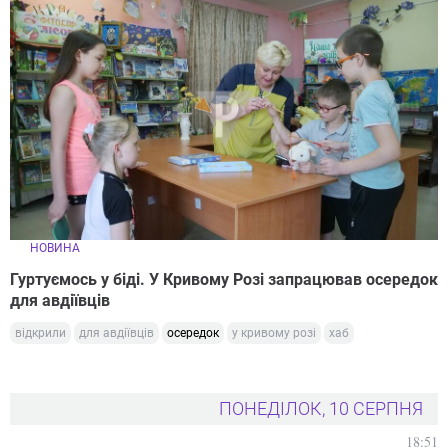
НОВИНА
Гуртуємось у біді. У Кривому Розі запрацював осередок
для авдіївців
відкрили
для авдіївців
осередок
у кривому розі
хаб
ПОНЕДІЛОК, 10 СЕРПНЯ
18:51