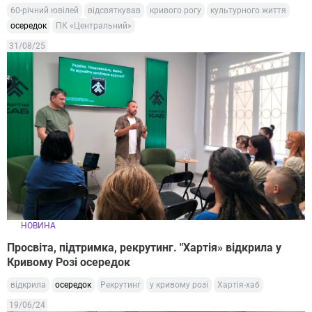
60-річний ювілей
відсвяткував
кривого рогу
культурного життя
осередок
ПК «Центральний»
31/08/25
НОВИНА
Просвіта, підтримка, рекрутинг. "Хартія» відкрила у
Кривому Розі осередок
відкрила
осередок
Рекрутинг
у кривому розі
Хартія-хаб
19/06/24