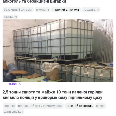
алкоголь та безакцизні цигарки
безакцизні цигарки
нікополь
палений алкоголь
продавали
13/06/19
НОВИНА
2,5 тонни спирту та майже 10 тонн паленої горілки
виявила поліція у криворізькому підпільному цеху
горілка
підпільний цех у кривому розі
палений алкоголь
спирт
фальсифікат