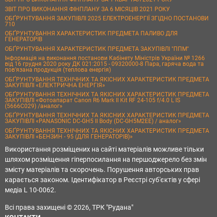
ЗВІТ ПРО ВИКОНАННЯ ФІНПЛАНУ ЗА 6 МІСЯЦІВ 2021 РОКУ
ОБҐРУНТУВАННЯ ЗАКУПІВЛІ 2025 ЕЛЕКТРОЕНЕРГІЇ ЗГІДНО ПОСТАНОВИ
710
ОБҐРУНТУВАННЯ ХАРАКТЕРИСТИК ПРЕДМЕТА ПАЛИВО ДЛЯ
ГЕНЕРАТОРІВ
ОБҐРУНТУВАННЯ ХАРАКТЕРИСТИК ПРЕДМЕТА ЗАКУПІВЛІ "ППМ"
Інформація на виконання постанови Кабінету Міністрів України № 1266
від 16 грудня 2020 року ДК 021:2015 - 09320000-8 Пара, гаряча вода та
пов’язана продукція (теплова енергія)
ОБҐРУНТУВАННЯ ТЕХНІЧНИХ ТА ЯКІСНИХ ХАРАКТЕРИСТИК ПРЕДМЕТА
ЗАКУПІВЛІ «ЕЛЕКТРИЧНА ЕНЕРГІЯ»
ОБҐРУНТУВАННЯ ТЕХНІЧНИХ ТА ЯКІСНИХ ХАРАКТЕРИСТИК ПРЕДМЕТА
ЗАКУПІВЛІ «Фотоапарат Canon R6 Mark II Kit RF 24-105 f/4.0 L IS
(5666C029) /аналог»
ОБҐРУНТУВАННЯ ТЕХНІЧНИХ ТА ЯКІСНИХ ХАРАКТЕРИСТИК ПРЕДМЕТА
ЗАКУПІВЛІ «PANASONIC DC-GH5 II Body (DC-GH5M2EE) / аналог»
ОБҐРУНТУВАННЯ ТЕХНІЧНИХ ТА ЯКІСНИХ ХАРАКТЕРИСТИК ПРЕДМЕТА
ЗАКУПІВЛІ «БЕНЗИН - 95 (ДЛЯ ГЕНЕРАТОРІВ)»
Використання розміщених на сайті матеріалів можливе тільки
шляхом розміщення гіперпосилання на першоджерело без змін
змісту матеріалів та скорочень. Порушення авторських прав
карається законом. Ідентифікатор в Реєстрі суб'єктів у сфері
медіа L 10-0062.
Всі права захищені © 2026, ТРК "Рудана"