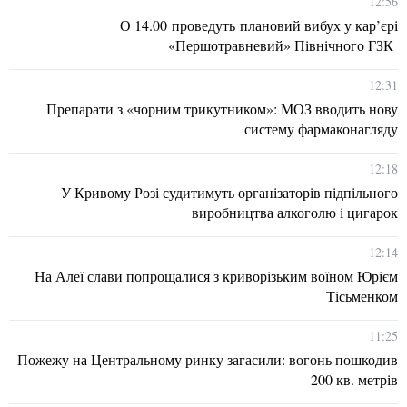
12:56
О 14.00 проведуть плановий вибух у кар’єрі
«Першотравневий» Північного ГЗК
12:31
Препарати з «чорним трикутником»: МОЗ вводить нову
систему фармаконагляду
12:18
У Кривому Розі судитимуть організаторів підпільного
виробництва алкоголю і цигарок
12:14
На Алеї слави попрощалися з криворізьким воїном Юрієм
Тісьменком
11:25
Пожежу на Центральному ринку загасили: вогонь пошкодив
200 кв. метрів