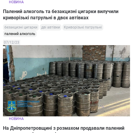
НОВИНА
Палений алкоголь та безакцизні цигарки вилучили
криворізькі патрульні в двох автівках
безакцизні цигарки
дві автівки
Криворізькі патрульні
палений алкоголь
07/12/23
НОВИНА
На Дніпропетровщині з розмахом продавали палений