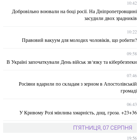
10:42
Добровільно воювали на боці росії. На Дніпропетровщині
засудили двох зрадників
10:22
Правовий вакуум для молодих чоловіків, що робити?
09:58
В Україні започаткували День військ зв‘язку та кібербезпеки
07:46
Росіяни вдарили по складам з зерном в Апостолівській
громаді
06:43
У Кривому Розі мінлива хмарність, дощ, гроза. +23+36
П'ЯТНИЦЯ, 07 СЕРПНЯ
19:56