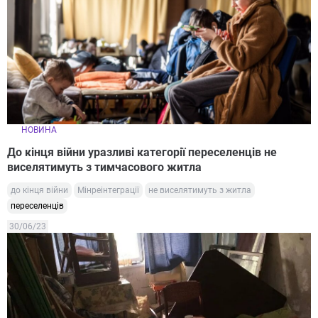
НОВИНА
До кінця війни уразливі категорії переселенців не
виселятимуть з тимчасового житла
до кінця війни
Мінреінтеграції
не виселятимуть з житла
переселенців
30/06/23