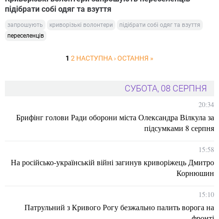
підібрати собі одяг та взуття
запрошують
криворізькі волонтери
підібрати собі одяг та взуття
переселенців
1
2
НАСТУПНА ›
ОСТАННЯ »
СУБОТА, 08 СЕРПНЯ
20:34
Брифінг голови Ради оборони міста Олександра Вілкула за
підсумками 8 серпня
15:58
На російсько-українській війні загинув криворіжець Дмитро
Корнюшин
15:10
Патрульний з Кривого Рогу безжально палить ворога на
фронті