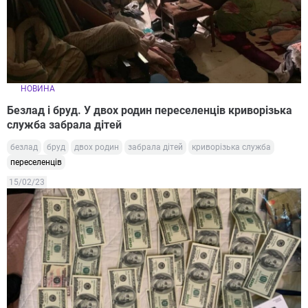
НОВИНА
Безлад і бруд. У двох родин переселенців криворізька
служба забрала дітей
безлад
бруд
двох родин
забрала дітей
криворізька служба
переселенців
15/02/23