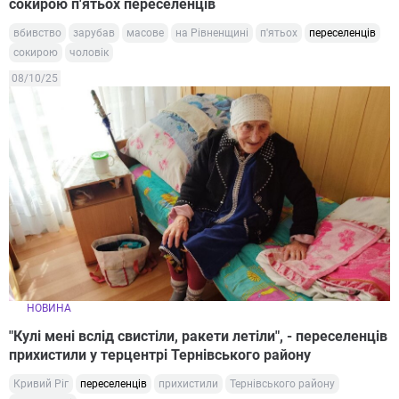
сокирою п'ятьох переселенців
вбивство
зарубав
масове
на Рівненщині
п'ятьох
переселенців
сокирою
чоловік
08/10/25
НОВИНА
"Кулі мені вслід свистіли, ракети летіли", - переселенців
прихистили у терцентрі Тернівського району
Кривий Ріг
переселенців
прихистили
Тернівського району