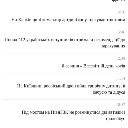
14:16
На Харківщині командир артдивізіону торгував тротилом
13:46
Понад 212 українських вступників отримали рекомендації до
зарахування
12:38
8 серпня – Всесвітній день котів
11:14
На Київщині російський дрон вбив трирічну дитину, її
бабусю та дідуся
10:52
Під мостом на ПівнГЗК не розминулися дві автівки і
тролейбус