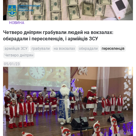
НОВИНА
Четверо дніпрян грабували людей на вокзалах:
обкрадали і переселенців, і армійців ЗСУ
армійців ЗСУ
грабували
на вокзалах
обкрадали
переселенців
Четверо дніпрян
05/01/23