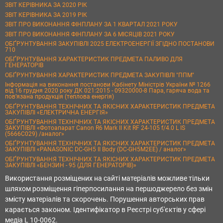
ЗВІТ КЕРІВНИКА ЗА 2020 РІК
ЗВІТ КЕРІВНИКА ЗА 2019 РІК
ЗВІТ ПРО ВИКОНАННЯ ФІНПЛАНУ ЗА 1 КВАРТАЛ 2021 РОКУ
ЗВІТ ПРО ВИКОНАННЯ ФІНПЛАНУ ЗА 6 МІСЯЦІВ 2021 РОКУ
ОБҐРУНТУВАННЯ ЗАКУПІВЛІ 2025 ЕЛЕКТРОЕНЕРГІЇ ЗГІДНО ПОСТАНОВИ
710
ОБҐРУНТУВАННЯ ХАРАКТЕРИСТИК ПРЕДМЕТА ПАЛИВО ДЛЯ
ГЕНЕРАТОРІВ
ОБҐРУНТУВАННЯ ХАРАКТЕРИСТИК ПРЕДМЕТА ЗАКУПІВЛІ "ППМ"
Інформація на виконання постанови Кабінету Міністрів України № 1266
від 16 грудня 2020 року ДК 021:2015 - 09320000-8 Пара, гаряча вода та
пов’язана продукція (теплова енергія)
ОБҐРУНТУВАННЯ ТЕХНІЧНИХ ТА ЯКІСНИХ ХАРАКТЕРИСТИК ПРЕДМЕТА
ЗАКУПІВЛІ «ЕЛЕКТРИЧНА ЕНЕРГІЯ»
ОБҐРУНТУВАННЯ ТЕХНІЧНИХ ТА ЯКІСНИХ ХАРАКТЕРИСТИК ПРЕДМЕТА
ЗАКУПІВЛІ «Фотоапарат Canon R6 Mark II Kit RF 24-105 f/4.0 L IS
(5666C029) /аналог»
ОБҐРУНТУВАННЯ ТЕХНІЧНИХ ТА ЯКІСНИХ ХАРАКТЕРИСТИК ПРЕДМЕТА
ЗАКУПІВЛІ «PANASONIC DC-GH5 II Body (DC-GH5M2EE) / аналог»
ОБҐРУНТУВАННЯ ТЕХНІЧНИХ ТА ЯКІСНИХ ХАРАКТЕРИСТИК ПРЕДМЕТА
ЗАКУПІВЛІ «БЕНЗИН - 95 (ДЛЯ ГЕНЕРАТОРІВ)»
Використання розміщених на сайті матеріалів можливе тільки
шляхом розміщення гіперпосилання на першоджерело без змін
змісту матеріалів та скорочень. Порушення авторських прав
карається законом. Ідентифікатор в Реєстрі суб'єктів у сфері
медіа L 10-0062.