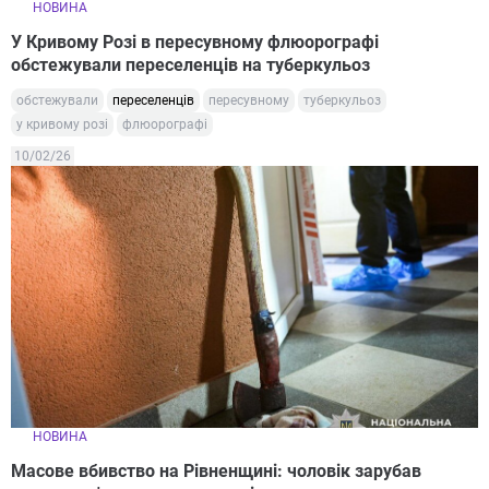
НОВИНА
У Кривому Розі в пересувному флюорографі
обстежували переселенців на туберкульоз
обстежували
переселенців
пересувному
туберкульоз
у кривому розі
флюорографі
10/02/26
НОВИНА
Масове вбивство на Рівненщині: чоловік зарубав