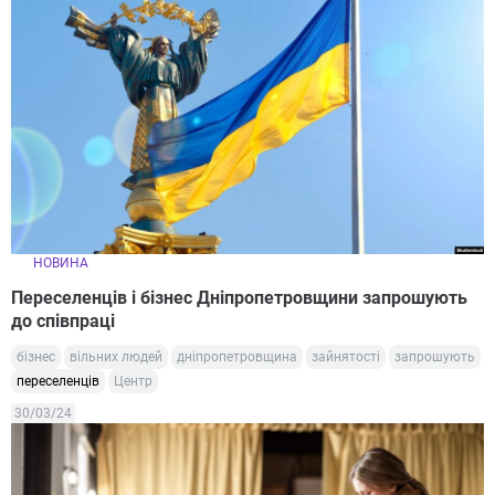
НОВИНА
Переселенців і бізнес Дніпропетровщини запрошують
до співпраці
бізнес
вільних людей
дніпропетровщина
зайнятості
запрошують
переселенців
Центр
30/03/24