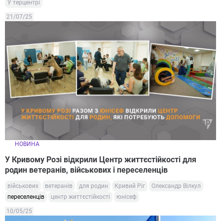
У терцентрі
21/07/25
НОВИНА
У Кривому Розі відкрили Центр життєстійкості для
родин ветеранів, військових і переселенців
військових
ветеранів
для родин
Кривий Ріг
Олександр Вілкул
переселенців
центр життєстійкості
юнісеф
10/05/25