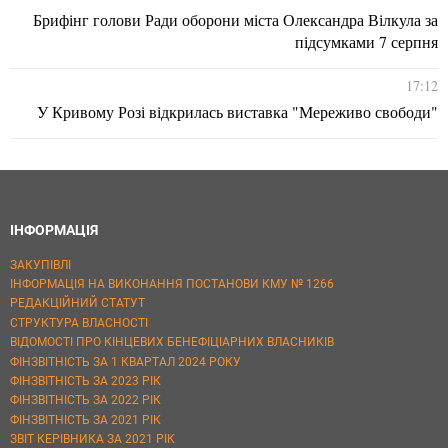
Брифінг голови Ради оборони міста Олександра Вілкула за
підсумками 7 серпня
17:12
У Кривому Розі відкрилась виставка "Мереживо свободи"
ІНФОРМАЦІЯ
ЗАКУПІВЛІ
ІНФОРМАЦІЯ НА ВИКОНАННЯ ПОСТАНОВИ КМУ № 1266
РЕДАКЦІЙНИЙ СТАТУТ
СТРУКТУРА ВЛАСНОСТІ
ВІДОМОСТІ ПРО КІНЦЕВИХ БЕНЕФІЦІАРНИХ ВЛАСНИКІВ
ФІНЗВІТНІСТЬ ЗА 1 КВАРТАЛ 2024 РОКУ
ФІНЗВІТНІСТЬ ЗА 2023 РІК
ФІНЗВІТНІСТЬ ЗА 2022 РІК
ФІНЗВІТНІСТЬ ЗА 2021 РІК
ЗВІТ КЕРІВНИКА ЗА 2021 РІК