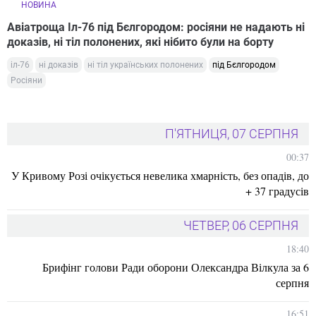
НОВИНА
Авіатроща Іл-76 під Бєлгородом: росіяни не надають ні
доказів, ні тіл полонених, які нібито були на борту
іл-76
ні доказів
ні тіл українських полонених
під Бєлгородом
Росіяни
П'ЯТНИЦЯ, 07 СЕРПНЯ
00:37
У Кривому Розі очікується невелика хмарність, без опадів, до
+ 37 градусів
ЧЕТВЕР, 06 СЕРПНЯ
18:40
Брифінг голови Ради оборони Олександра Вілкула за 6
серпня
16:51