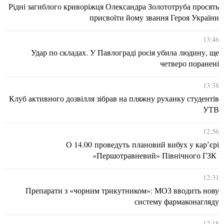
Рідні загиблого криворіжця Олександра Золототруба просять
присвоїти йому звання Героя України
13:46
Удар по складах. У Павлограді росія убила людину, ще
четверо поранені
13:38
Клуб активного дозвілля зібрав на пляжну руханку студентів
УТВ
12:56
О 14.00 проведуть плановий вибух у кар’єрі
«Першотравневий» Північного ГЗК
12:31
Препарати з «чорним трикутником»: МОЗ вводить нову
систему фармаконагляду
12:18