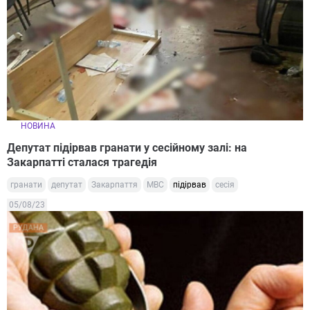
НОВИНА
Депутат підірвав гранати у сесійному залі: на
Закарпатті сталася трагедія
гранати
депутат
Закарпаття
МВС
підірвав
сесія
05/08/23