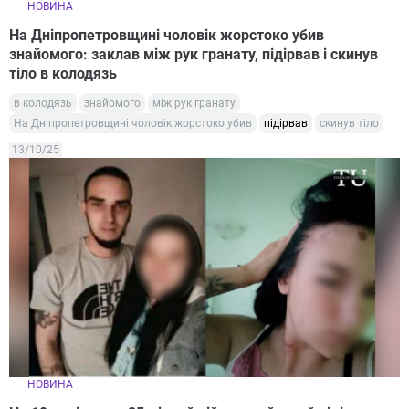
НОВИНА
На Дніпропетровщині чоловік жорстоко убив
знайомого: заклав між рук гранату, підірвав і скинув
тіло в колодязь
в колодязь
знайомого
між рук гранату
На Дніпропетровщині чоловік жорстоко убив
підірвав
скинув тіло
13/10/25
НОВИНА