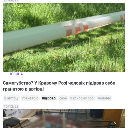
27/08/24
НОВИНА
Самогубство? У Кривому Розі чоловік підірвав себе
гранатою в автівці
в автівці
гранатою
підірвав
себе
у кривому розі
чоловік
15/12/23