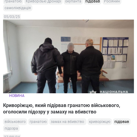
гранатою
Криворізькі дронарі
окупанта
підірвав
Росіянин
самоліквідація
05/03/25
НОВИНА
Криворіжцю, який підірвав гранатою військового,
оголосили підозру у замаху на вбивство
військового
гранатою
замах на вбивство
криворіжцю
підірвав
підозра