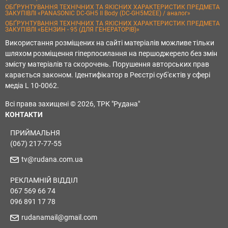
ОБҐРУНТУВАННЯ ТЕХНІЧНИХ ТА ЯКІСНИХ ХАРАКТЕРИСТИК ПРЕДМЕТА
ЗАКУПІВЛІ «PANASONIC DC-GH5 II Body (DC-GH5M2EE) / аналог»
ОБҐРУНТУВАННЯ ТЕХНІЧНИХ ТА ЯКІСНИХ ХАРАКТЕРИСТИК ПРЕДМЕТА
ЗАКУПІВЛІ «БЕНЗИН - 95 (ДЛЯ ГЕНЕРАТОРІВ)»
Використання розміщених на сайті матеріалів можливе тільки
шляхом розміщення гіперпосилання на першоджерело без змін
змісту матеріалів та скорочень. Порушення авторських прав
карається законом. Ідентифікатор в Реєстрі суб'єктів у сфері
медіа L 10-0062.
Всі права захищені © 2026, ТРК "Рудана"
КОНТАКТИ
ПРИЙМАЛЬНЯ
(067) 217-77-55
tv@rudana.com.ua
РЕКЛАМНІЙ ВІДДІЛ
067 569 66 74
096 891 17 78
rudanamail@gmail.com