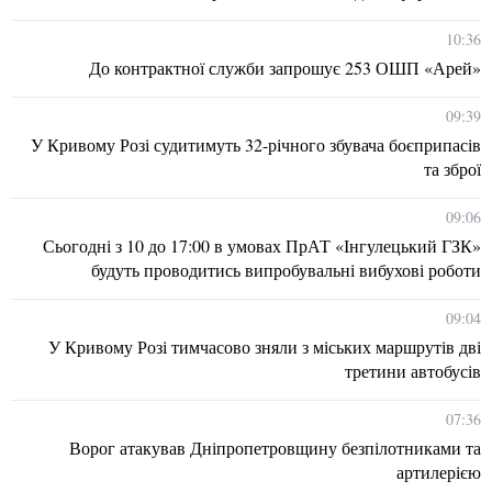
10:36
До контрактної служби запрошує 253 ОШП «Арей»
09:39
У Кривому Розі судитимуть 32-річного збувача боєприпасів
та зброї
09:06
Сьогодні з 10 до 17:00 в умовах ПрАТ «Інгулецький ГЗК»
будуть проводитись випробувальні вибухові роботи
09:04
У Кривому Розі тимчасово зняли з міських маршрутів дві
третини автобусів
07:36
Ворог атакував Дніпропетровщину безпілотниками та
артилерією