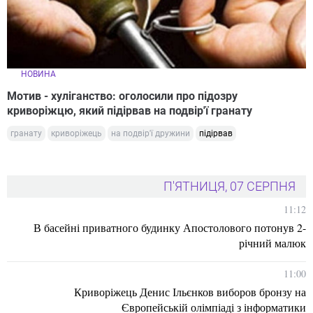
НОВИНА
Мотив - хуліганство: оголосили про підозру
криворіжцю, який підірвав на подвір'ї гранату
гранату
криворіжець
на подвір'ї дружини
підірвав
П'ЯТНИЦЯ, 07 СЕРПНЯ
11:12
В басейні приватного будинку Апостолового потонув 2-
річний малюк
11:00
Криворіжець Денис Ільєнков виборов бронзу на
Європейській олімпіаді з інформатики