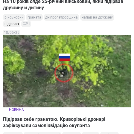
На 10 років сяде 25-річний військовий, який підірвав
дружину й дитину
військовий
граната
дніпропетровщина
напав на дружину
підірвав
СЗЧ
18/05/25
НОВИНА
Підірвав себе гранатою. Криворізькі дронарі
зафіксували самоліквідацію окупанта