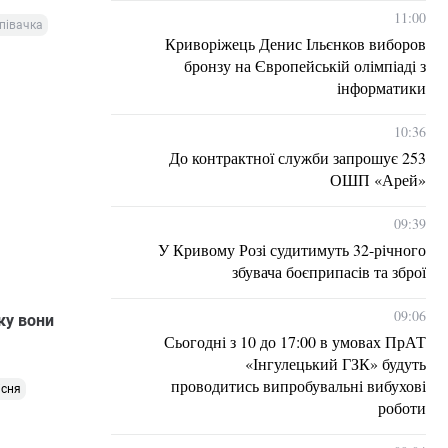
11:00
півачка
Криворіжець Денис Ільєнков виборов
бронзу на Європейській олімпіаді з
інформатики
10:36
До контрактної служби запрошує 253
ОШП «Арей»
09:39
У Кривому Розі судитимуть 32-річного
збувача боєприпасів та зброї
09:06
яку вони
Сьогодні з 10 до 17:00 в умовах ПрАТ
«Інгулецький ГЗК» будуть
проводитись випробувальні вибухові
існя
роботи