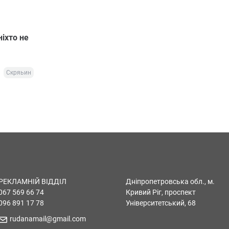
ніхто не
Скряьин
РЕКЛАМНІЙ ВІДДІЛ
Дніпропетровська обл., м.
067 569 66 74
Кривий Ріг, проспект
096 891 17 78
Університетський, 68
rudanamail@gmail.com