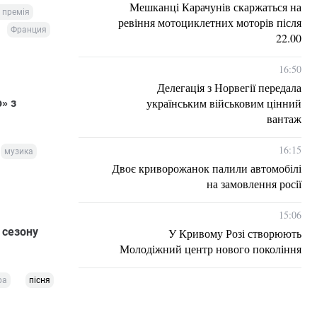
Мешканці Карачунів скаржаться на
 премія
ревіння мотоциклетних моторів після
Франция
22.00
16:50
Делегація з Норвегії передала
українським військовим цінний
» з
вантаж
16:15
музика
Двоє криворожанок палили автомобілі
на замовлення росії
15:06
 сезону
У Кривому Розі створюють
Молодіжний центр нового покоління
ра
пісня