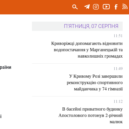
П'ЯТНИЦЯ, 07 СЕРПНЯ
11:51
Криворіжці допомагають відновити
водопостачання у Марганецькій та
навколишніх громадах
раїни
11:49
У Кривому Розі завершили
реконструкцію спортивного
майданчика у 74 гімназії
11:12
В басейні приватного будинку
Апостолового потонув 2-річний
і
малюк