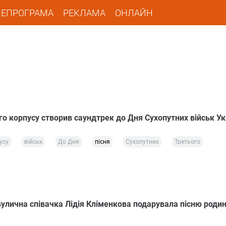
ЛЕПРОГРАМА
РЕКЛАМА
ОНЛАЙН
го корпусу створив саундтрек до Дня Сухопутних військ Ук
усу
військ
До Дня
пісня
Сухопутних
Третього
улична співачка Лідія Кліменкова подарувала пісню родин