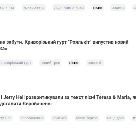
вулична
криворізька
Лідія Кліменкова
пісня
родина
с
 не забути. Криворізький гурт "Роялькіт" випустив новий
ка»
криворізький гурт
новий трек
пісня
роялькіт
і Jerry Heil розкритикували за текст пісні Teresa & Maria, 
дставити Євробаченні
ry Heil
євробачення
критика
Мати Тереза
нацвідбір
п