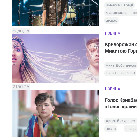
Ванесса Параді
музыкальная пр
цікаво
28/01/19
НОВИНА
Криворожанка
Микитою Го
Анна Добріднева
Никита Горюков
21/01/19
НОВИНА
Голос Кривба
«Голос країни
Арсеній Журавел
песня
прогр