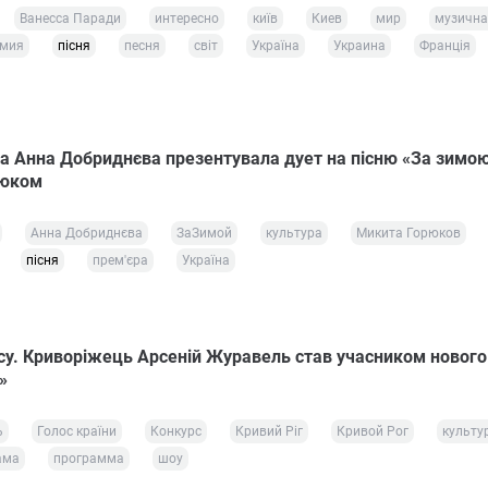
Ванесса Паради
интересно
київ
Киев
мир
музична
емия
пісня
песня
світ
Україна
Украина
Франція
 Анна Добриднєва презентувала дует на пісню «За зимою
рюком
Анна Добриднєва
ЗаЗимой
культура
Микита Горюков
пісня
прем'єра
Україна
су. Криворіжець Арсеній Журавель став учасником нового
»
ь
Голос країни
Конкурс
Кривий Ріг
Кривой Рог
культу
ама
программа
шоу