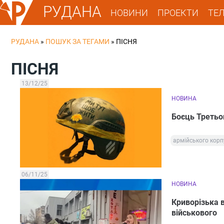
РУДАНА
НОВИНИ
ПРОЕКТИ
ТЕ
РУДАНА
»
ПОШУК ЗА ТЕГАМИ
»
ПІСНЯ
ПІСНЯ
13/12/25
НОВИНА
Боєць Третьо
армійського корп
06/11/25
НОВИНА
Криворізька в
військового