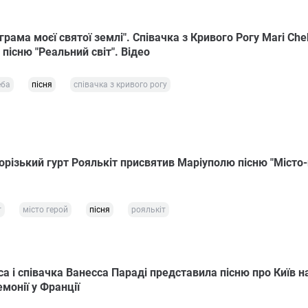
 грама моєї святої землі". Співачка з Кривого Рогу Mari Ch
пісню "Реальний світ". Відео
еба
пісня
співачка з кривого рогу
різький гурт Роялькіт присвятив Маріуполю пісню "Місто-
т
місто герой
пісня
роялькіт
а і співачка Ванесса Параді представила пісню про Київ н
монії у Франції