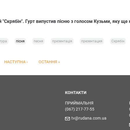
"Скрябін". Гурт випустив пісню з голосом Кузьми, яку ще 
тура
пісня
песня
презентація
презентация
Скрябін
НАСТУПНА ›
ОСТАННЯ »
КОНТАКТИ
ПРИЙМАЛЬНЯ
(067) 217-77-55
tv@rudana.com.ua