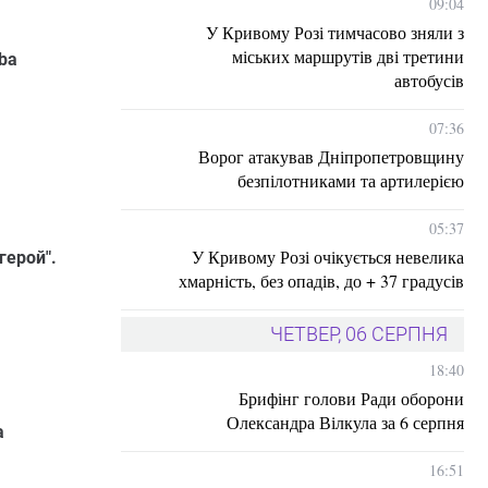
09:04
У Кривому Розі тимчасово зняли з
міських маршрутів дві третини
eba
автобусів
07:36
Ворог атакував Дніпропетровщину
безпілотниками та артилерією
05:37
У Кривому Розі очікується невелика
герой".
хмарність, без опадів, до + 37 градусів
ЧЕТВЕР, 06 СЕРПНЯ
18:40
Брифінг голови Ради оборони
Олександра Вілкула за 6 серпня
а
16:51