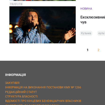
19/01/19
НОВИНА
Ексклюзивний 
чув
Кузьма
куль
1
2
ІНФОРМАЦІЯ
ЗАКУПІВЛІ
ІНФОРМАЦІЯ НА ВИКОНАННЯ ПОСТАНОВИ КМУ № 1266
РЕДАКЦІЙНИЙ СТАТУТ
СТРУКТУРА ВЛАСНОСТІ
ВІДОМОСТІ ПРО КІНЦЕВИХ БЕНЕФІЦІАРНИХ ВЛАСНИКІВ