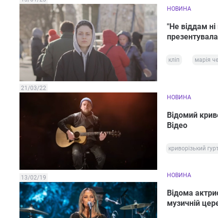
НОВИНА
"Не віддам ні
презентувала 
кліп
марія ч
21/03/22
НОВИНА
Відомий криво
Відео
криворізький гур
НОВИНА
13/02/19
Відома актрис
музичній цере