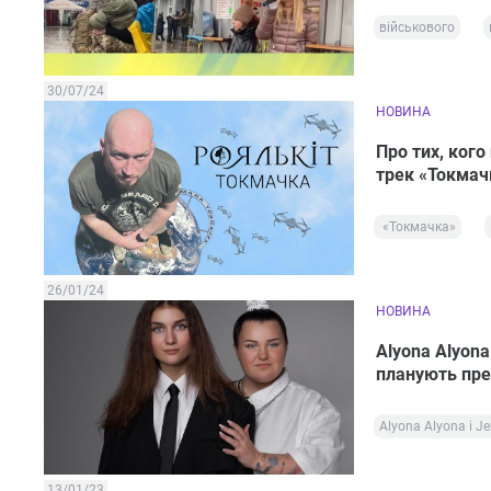
військового
30/07/24
НОВИНА
Про тих, кого
трек «Токмач
«Токмачка»
26/01/24
НОВИНА
Alyona Alyona 
планують пре
Alyona Alyona і Jer
13/01/23