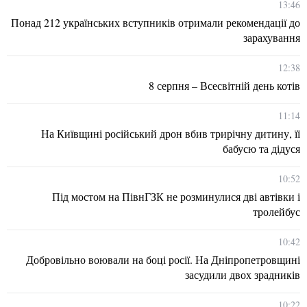
13:46
Понад 212 українських вступників отримали рекомендації до
зарахування
12:38
8 серпня – Всесвітній день котів
11:14
На Київщині російський дрон вбив трирічну дитину, її
бабусю та дідуся
10:52
Під мостом на ПівнГЗК не розминулися дві автівки і
тролейбус
10:42
Добровільно воювали на боці росії. На Дніпропетровщині
засудили двох зрадників
10:22