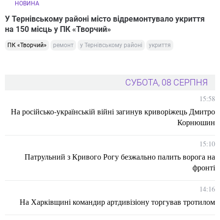
НОВИНА
У Тернівському районі місто відремонтувало укриття
на 150 місць у ПК «Творчий»
ПК «Творчий»
ремонт
у Тернівському районі
укриття
СУБОТА, 08 СЕРПНЯ
15:58
На російсько-українській війні загинув криворіжець Дмитро
Корнюшин
15:10
Патрульний з Кривого Рогу безжально палить ворога на
фронті
14:16
На Харківщині командир артдивізіону торгував тротилом