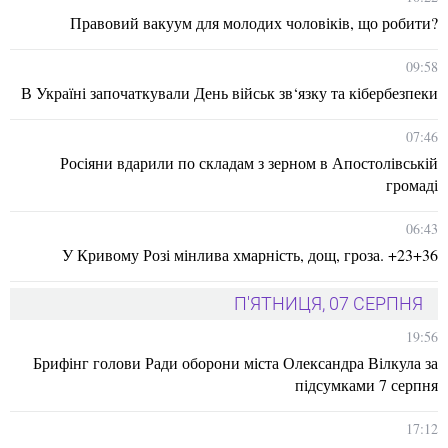
Правовий вакуум для молодих чоловіків, що робити?
09:58
В Україні започаткували День військ зв‘язку та кібербезпеки
07:46
Росіяни вдарили по складам з зерном в Апостолівській
громаді
06:43
У Кривому Розі мінлива хмарність, дощ, гроза. +23+36
П'ЯТНИЦЯ, 07 СЕРПНЯ
19:56
Брифінг голови Ради оборони міста Олександра Вілкула за
підсумками 7 серпня
17:12