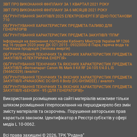
ЗВІТ ПРО ВИКОНАННЯ ФІНПЛАНУ ЗА 1 КВАРТАЛ 2021 РОКУ
ЗВІТ ПРО ВИКОНАННЯ ФІНПЛАНУ ЗА 6 МІСЯЦІВ 2021 РОКУ
ОБҐРУНТУВАННЯ ЗАКУПІВЛІ 2025 ЕЛЕКТРОЕНЕРГІЇ ЗГІДНО ПОСТАНОВИ
710
ОБҐРУНТУВАННЯ ХАРАКТЕРИСТИК ПРЕДМЕТА ПАЛИВО ДЛЯ
ГЕНЕРАТОРІВ
ОБҐРУНТУВАННЯ ХАРАКТЕРИСТИК ПРЕДМЕТА ЗАКУПІВЛІ "ППМ"
Інформація на виконання постанови Кабінету Міністрів України № 1266
від 16 грудня 2020 року ДК 021:2015 - 09320000-8 Пара, гаряча вода та
пов’язана продукція (теплова енергія)
ОБҐРУНТУВАННЯ ТЕХНІЧНИХ ТА ЯКІСНИХ ХАРАКТЕРИСТИК ПРЕДМЕТА
ЗАКУПІВЛІ «ЕЛЕКТРИЧНА ЕНЕРГІЯ»
ОБҐРУНТУВАННЯ ТЕХНІЧНИХ ТА ЯКІСНИХ ХАРАКТЕРИСТИК ПРЕДМЕТА
ЗАКУПІВЛІ «Фотоапарат Canon R6 Mark II Kit RF 24-105 f/4.0 L IS
(5666C029) /аналог»
ОБҐРУНТУВАННЯ ТЕХНІЧНИХ ТА ЯКІСНИХ ХАРАКТЕРИСТИК ПРЕДМЕТА
ЗАКУПІВЛІ «PANASONIC DC-GH5 II Body (DC-GH5M2EE) / аналог»
ОБҐРУНТУВАННЯ ТЕХНІЧНИХ ТА ЯКІСНИХ ХАРАКТЕРИСТИК ПРЕДМЕТА
ЗАКУПІВЛІ «БЕНЗИН - 95 (ДЛЯ ГЕНЕРАТОРІВ)»
Використання розміщених на сайті матеріалів можливе тільки
шляхом розміщення гіперпосилання на першоджерело без змін
змісту матеріалів та скорочень. Порушення авторських прав
карається законом. Ідентифікатор в Реєстрі суб'єктів у сфері
медіа L 10-0062.
Всі права захищені © 2026, ТРК "Рудана"