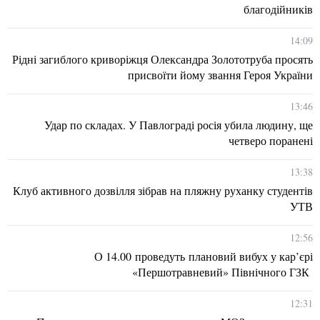
благодійників
14:09
Рідні загиблого криворіжця Олександра Золототруба просять
присвоїти йому звання Героя України
13:46
Удар по складах. У Павлограді росія убила людину, ще
четверо поранені
13:38
Клуб активного дозвілля зібрав на пляжну руханку студентів
УТВ
12:56
О 14.00 проведуть плановий вибух у кар’єрі
«Першотравневий» Північного ГЗК
12:31