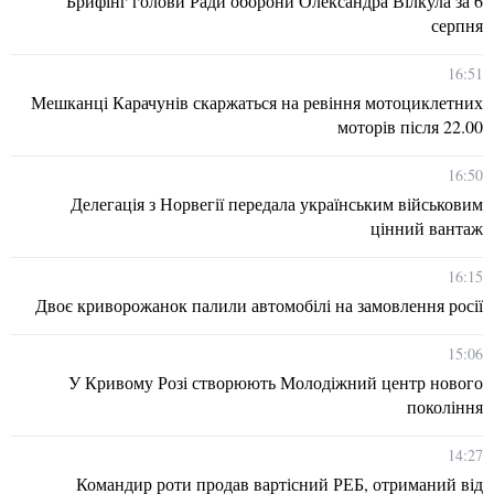
Брифінг голови Ради оборони Олександра Вілкула за 6
серпня
16:51
Мешканці Карачунів скаржаться на ревіння мотоциклетних
моторів після 22.00
16:50
Делегація з Норвегії передала українським військовим
цінний вантаж
16:15
Двоє криворожанок палили автомобілі на замовлення росії
15:06
У Кривому Розі створюють Молодіжний центр нового
покоління
14:27
Командир роти продав вартісний РЕБ, отриманий від