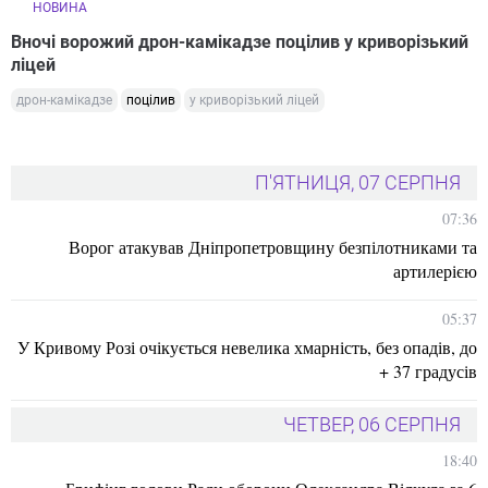
НОВИНА
Вночі ворожий дрон-камікадзе поцілив у криворізький
ліцей
дрон-камікадзе
поцілив
у криворізький ліцей
П'ЯТНИЦЯ, 07 СЕРПНЯ
07:36
Ворог атакував Дніпропетровщину безпілотниками та
артилерією
05:37
У Кривому Розі очікується невелика хмарність, без опадів, до
+ 37 градусів
ЧЕТВЕР, 06 СЕРПНЯ
18:40