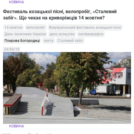
НОВИНА
Фестиваль козацької пісні, велопробіг, «Сталевий
забіг». Що чекає на криворіжців 14 жовтня?
14 жовтня
велопробіг
Всеукраїнський фестиваль козацької пісні
День захисника України
день козацтва
напівмарафон
Покрова Богородиці
свята
Сталевий забіг
24/09/19
НОВИНА