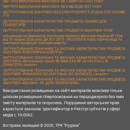
ЗВІТ ПРО ВИКОНАННЯ ФІНПЛАНУ ЗА 1 КВАРТАЛ 2021 РОКУ
ЗВІТ ПРО ВИКОНАННЯ ФІНПЛАНУ ЗА 6 МІСЯЦІВ 2021 РОКУ
ОБҐРУНТУВАННЯ ЗАКУПІВЛІ 2025 ЕЛЕКТРОЕНЕРГІЇ ЗГІДНО ПОСТАНОВИ
710
ОБҐРУНТУВАННЯ ХАРАКТЕРИСТИК ПРЕДМЕТА ПАЛИВО ДЛЯ
ГЕНЕРАТОРІВ
ОБҐРУНТУВАННЯ ХАРАКТЕРИСТИК ПРЕДМЕТА ЗАКУПІВЛІ "ППМ"
Інформація на виконання постанови Кабінету Міністрів України № 1266
від 16 грудня 2020 року ДК 021:2015 - 09320000-8 Пара, гаряча вода та
пов’язана продукція (теплова енергія)
ОБҐРУНТУВАННЯ ТЕХНІЧНИХ ТА ЯКІСНИХ ХАРАКТЕРИСТИК ПРЕДМЕТА
ЗАКУПІВЛІ «ЕЛЕКТРИЧНА ЕНЕРГІЯ»
ОБҐРУНТУВАННЯ ТЕХНІЧНИХ ТА ЯКІСНИХ ХАРАКТЕРИСТИК ПРЕДМЕТА
ЗАКУПІВЛІ «Фотоапарат Canon R6 Mark II Kit RF 24-105 f/4.0 L IS
(5666C029) /аналог»
ОБҐРУНТУВАННЯ ТЕХНІЧНИХ ТА ЯКІСНИХ ХАРАКТЕРИСТИК ПРЕДМЕТА
ЗАКУПІВЛІ «PANASONIC DC-GH5 II Body (DC-GH5M2EE) / аналог»
ОБҐРУНТУВАННЯ ТЕХНІЧНИХ ТА ЯКІСНИХ ХАРАКТЕРИСТИК ПРЕДМЕТА
ЗАКУПІВЛІ «БЕНЗИН - 95 (ДЛЯ ГЕНЕРАТОРІВ)»
Використання розміщених на сайті матеріалів можливе тільки
шляхом розміщення гіперпосилання на першоджерело без змін
змісту матеріалів та скорочень. Порушення авторських прав
карається законом. Ідентифікатор в Реєстрі суб'єктів у сфері
медіа L 10-0062.
Всі права захищені © 2026, ТРК "Рудана"