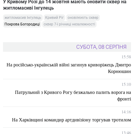
У Кривому Розі до 14 жовтня мають оновити сквер на
житломасиві Інгулець
житломасив Інгулець
Кривий Ріг
оновлюють сквер
Покрова Богородиці
сквер 7-ї річниці незалежності
СУБОТА, 08 СЕРПНЯ
15:58
На російсько-українській війні загинув криворіжець Дмитро
Корнюшин
15:10
Патрульний з Кривого Рогу безжально палить ворога на
фронті
14:16
На Харківщині командир артдивізіону торгував тротилом
13:46