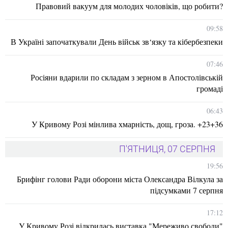
Правовий вакуум для молодих чоловіків, що робити?
09:58
В Україні започаткували День військ зв‘язку та кібербезпеки
07:46
Росіяни вдарили по складам з зерном в Апостолівській
громаді
06:43
У Кривому Розі мінлива хмарність, дощ, гроза. +23+36
П'ЯТНИЦЯ, 07 СЕРПНЯ
19:56
Брифінг голови Ради оборони міста Олександра Вілкула за
підсумками 7 серпня
17:12
У Кривому Розі відкрилась виставка "Мереживо свободи"