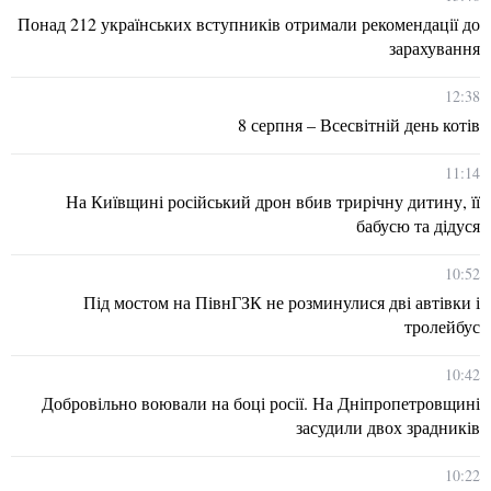
Понад 212 українських вступників отримали рекомендації до
зарахування
12:38
8 серпня – Всесвітній день котів
11:14
На Київщині російський дрон вбив трирічну дитину, її
бабусю та дідуся
10:52
Під мостом на ПівнГЗК не розминулися дві автівки і
тролейбус
10:42
Добровільно воювали на боці росії. На Дніпропетровщині
засудили двох зрадників
10:22