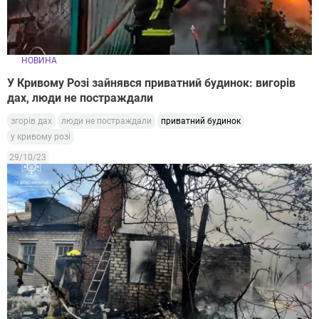
НОВИНА
У Кривому Розі зайнявся приватний будинок: вигорів
дах, люди не постраждали
згорів дах
люди не постраждали
приватний будинок
у кривому розі
29/10/23