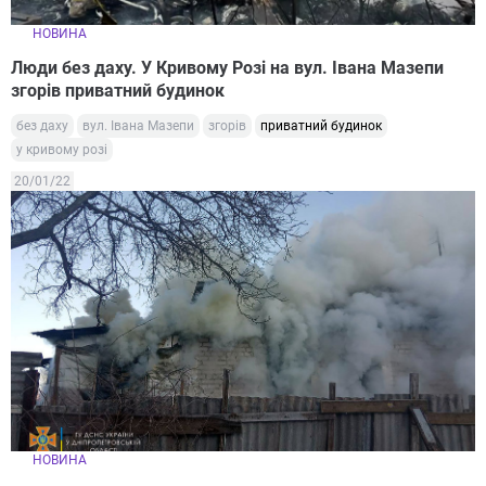
НОВИНА
Люди без даху. У Кривому Розі на вул. Івана Мазепи
згорів приватний будинок
без даху
вул. Івана Мазепи
згорів
приватний будинок
у кривому розі
20/01/22
НОВИНА