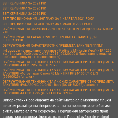
ЗВІТ КЕРІВНИКА ЗА 2021 РІК
ЗВІТ КЕРІВНИКА ЗА 2020 РІК
ЗВІТ КЕРІВНИКА ЗА 2019 РІК
ЗВІТ ПРО ВИКОНАННЯ ФІНПЛАНУ ЗА 1 КВАРТАЛ 2021 РОКУ
ЗВІТ ПРО ВИКОНАННЯ ФІНПЛАНУ ЗА 6 МІСЯЦІВ 2021 РОКУ
ОБҐРУНТУВАННЯ ЗАКУПІВЛІ 2025 ЕЛЕКТРОЕНЕРГІЇ ЗГІДНО ПОСТАНОВИ
710
ОБҐРУНТУВАННЯ ХАРАКТЕРИСТИК ПРЕДМЕТА ПАЛИВО ДЛЯ
ГЕНЕРАТОРІВ
ОБҐРУНТУВАННЯ ХАРАКТЕРИСТИК ПРЕДМЕТА ЗАКУПІВЛІ "ППМ"
Інформація на виконання постанови Кабінету Міністрів України № 1266
від 16 грудня 2020 року ДК 021:2015 - 09320000-8 Пара, гаряча вода та
пов’язана продукція (теплова енергія)
ОБҐРУНТУВАННЯ ТЕХНІЧНИХ ТА ЯКІСНИХ ХАРАКТЕРИСТИК ПРЕДМЕТА
ЗАКУПІВЛІ «ЕЛЕКТРИЧНА ЕНЕРГІЯ»
ОБҐРУНТУВАННЯ ТЕХНІЧНИХ ТА ЯКІСНИХ ХАРАКТЕРИСТИК ПРЕДМЕТА
ЗАКУПІВЛІ «Фотоапарат Canon R6 Mark II Kit RF 24-105 f/4.0 L IS
(5666C029) /аналог»
ОБҐРУНТУВАННЯ ТЕХНІЧНИХ ТА ЯКІСНИХ ХАРАКТЕРИСТИК ПРЕДМЕТА
ЗАКУПІВЛІ «PANASONIC DC-GH5 II Body (DC-GH5M2EE) / аналог»
ОБҐРУНТУВАННЯ ТЕХНІЧНИХ ТА ЯКІСНИХ ХАРАКТЕРИСТИК ПРЕДМЕТА
ЗАКУПІВЛІ «БЕНЗИН - 95 (ДЛЯ ГЕНЕРАТОРІВ)»
Використання розміщених на сайті матеріалів можливе тільки
шляхом розміщення гіперпосилання на першоджерело без змін
змісту матеріалів та скорочень. Порушення авторських прав
карається законом. Ідентифікатор в Реєстрі суб'єктів у сфері