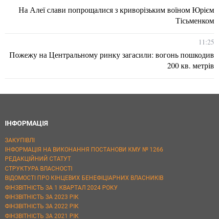
На Алеї слави попрощалися з криворізьким воїном Юрієм
Тісьменком
11:25
Пожежу на Центральному ринку загасили: вогонь пошкодив
200 кв. метрів
ІНФОРМАЦІЯ
ЗАКУПІВЛІ
ІНФОРМАЦІЯ НА ВИКОНАННЯ ПОСТАНОВИ КМУ № 1266
РЕДАКЦІЙНИЙ СТАТУТ
СТРУКТУРА ВЛАСНОСТІ
ВІДОМОСТІ ПРО КІНЦЕВИХ БЕНЕФІЦІАРНИХ ВЛАСНИКІВ
ФІНЗВІТНІСТЬ ЗА 1 КВАРТАЛ 2024 РОКУ
ФІНЗВІТНІСТЬ ЗА 2023 РІК
ФІНЗВІТНІСТЬ ЗА 2022 РІК
ФІНЗВІТНІСТЬ ЗА 2021 РІК