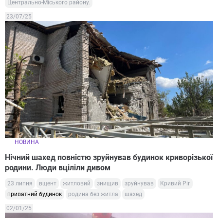
Центрально-Міського району.
23/07/25
НОВИНА
Нічний шахед повністю зруйнував будинок криворізької
родини. Люди вціліли дивом
23 липня
вщент
житловий
знищив
зруйнував
Кривий Ріг
приватний будинок
родина без житла
шахед
02/01/25