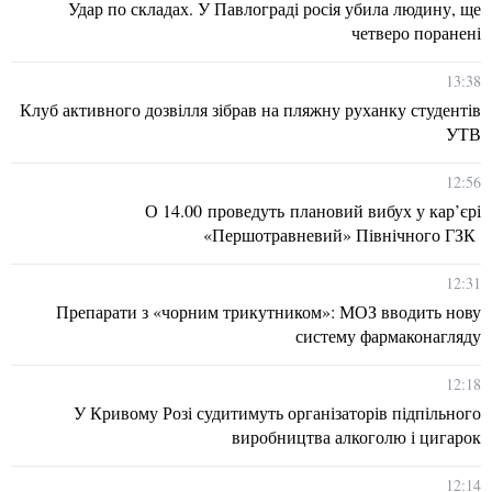
Удар по складах. У Павлограді росія убила людину, ще
четверо поранені
13:38
Клуб активного дозвілля зібрав на пляжну руханку студентів
УТВ
12:56
О 14.00 проведуть плановий вибух у кар’єрі
«Першотравневий» Північного ГЗК
12:31
Препарати з «чорним трикутником»: МОЗ вводить нову
систему фармаконагляду
12:18
У Кривому Розі судитимуть організаторів підпільного
виробництва алкоголю і цигарок
12:14