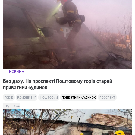
НОВИНА
Без даху. На проспекті Поштовому горів старий
приватний будинок
горів
Кривий Ріг
Поштовий
приватний будинок
проспект
18/11/24