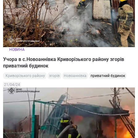
НОВИНА
Учора в с.Новоаннівка Криворізького району згорів
приватний будинок
Криворізького району
згорів
Новоаннівка
приватний будинок
21/04/24