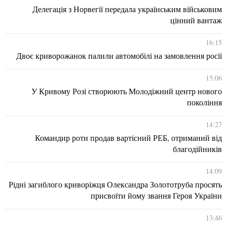
Делегація з Норвегії передала українським військовим
цінний вантаж
16:15
Двоє криворожанок палили автомобілі на замовлення росії
15:06
У Кривому Розі створюють Молодіжний центр нового
покоління
14:27
Командир роти продав вартісний РЕБ, отриманий від
благодійників
14:09
Рідні загиблого криворіжця Олександра Золототруба просять
присвоїти йому звання Героя України
13:46