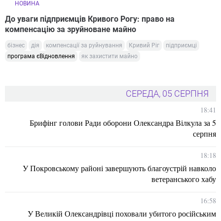
НОВИНА
До уваги підприємців Кривого Рогу: право на
компенсацію за зруйноване майно
бізнес
дія
компенсації за руйнування
Кривий Ріг
підприємці
програма єВідновлення
як захистити майно
СЕРЕДА, 05 СЕРПНЯ
18:41
Брифінг голови Ради оборони Олександра Вілкула за 5
серпня
18:18
У Покровському районі завершують благоустрій навколо
ветеранського хабу
16:58
У Великій Олександрівці поховали убитого російським