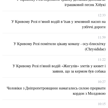
іграшковий песик Хібукі
12:33
У Кривому Розі п‘яний водій в‘їхав у земляний насип на
узбіччі дороги
11:59
У Кривому Розі помітили цікаву комаху - осу-блискітку
(Chrysididae)
11:22
У Кривому Розі п'яний водій «Жигулів» злетів у кювет і
заявив, що за кермом був собака
10:27
Чоловіки з Дніпропетровщини намагались силою прорвати
кордон з Молдовою
10:15