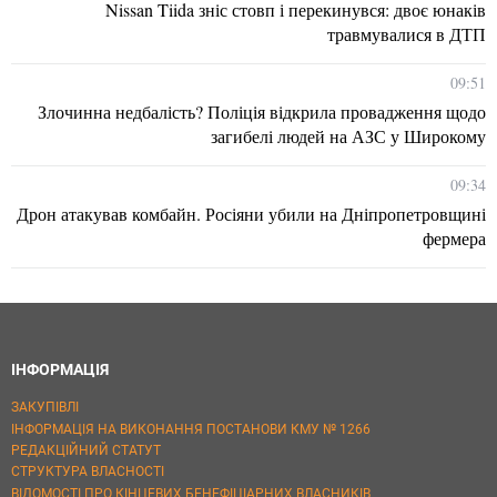
Nissan Tiida зніс стовп і перекинувся: двоє юнаків
травмувалися в ДТП
09:51
Злочинна недбалість? Поліція відкрила провадження щодо
загибелі людей на АЗС у Широкому
09:34
Дрон атакував комбайн. Росіяни убили на Дніпропетровщині
фермера
ІНФОРМАЦІЯ
ЗАКУПІВЛІ
ІНФОРМАЦІЯ НА ВИКОНАННЯ ПОСТАНОВИ КМУ № 1266
РЕДАКЦІЙНИЙ СТАТУТ
СТРУКТУРА ВЛАСНОСТІ
ВІДОМОСТІ ПРО КІНЦЕВИХ БЕНЕФІЦІАРНИХ ВЛАСНИКІВ