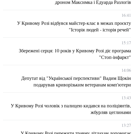
дроном Максимка і Едуарда Разлогів
16:41
У Кривому Розі відбувся майстер-клас в межах проєкту
"Історія людей - історія речей"
15:17
Збережені серця: 10 років у Кривому Розі діє програма
"Стоп-інфаркт"
14:06
Депутат від "Української перспективи" Вадим Щокін
подарував криворізьким ветеранам комп'ютери
13:43
У Кривому Розі чоловік з палицею кидався на поліціянтів,
жбурляв цеглинами
13:27
У Кривому Розі пережити травму дітлахам допомагає