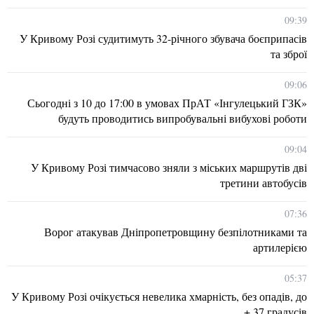
09:39
У Кривому Розі судитимуть 32-річного збувача боєприпасів
та зброї
09:06
Сьогодні з 10 до 17:00 в умовах ПрАТ «Інгулецький ГЗК»
будуть проводитись випробувальні вибухові роботи
09:04
У Кривому Розі тимчасово зняли з міських маршрутів дві
третини автобусів
07:36
Ворог атакував Дніпропетровщину безпілотниками та
артилерією
05:37
У Кривому Розі очікується невелика хмарність, без опадів, до
+ 37 градусів