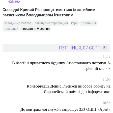
НОВИНА
Сьогодні Кривий Ріг прощатиметься із загиблим
захисником Володимиром Ігнатовим
Володимир Ігнатов
загинув на херсонщині
кзрк
Кривий Ріг
прохідник
прощання 9 серпня
П'ЯТНИЦЯ, 07 СЕРПНЯ
11:12
В басейні приватного будинку Апостолового потонув 2-
річний малюк
11:00
Криворіжець Денис Ільєнков виборов бронзу на
Європейській олімпіаді з інформатики
10:36
До контрактної служби запрошує 253 ОШП «Арей»