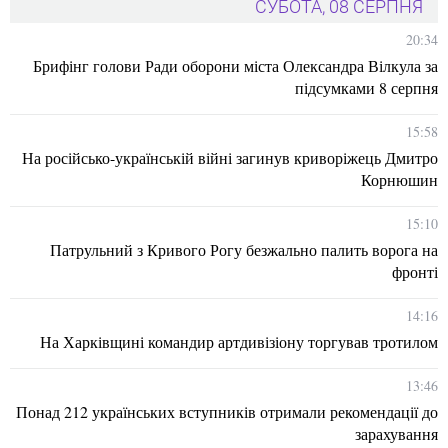
СУБОТА, 08 СЕРПНЯ
20:34
Брифінг голови Ради оборони міста Олександра Вілкула за
підсумками 8 серпня
15:58
На російсько-українській війні загинув криворіжець Дмитро
Корнюшин
15:10
Патрульний з Кривого Рогу безжально палить ворога на
фронті
14:16
На Харківщині командир артдивізіону торгував тротилом
13:46
Понад 212 українських вступників отримали рекомендації до
зарахування