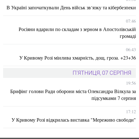
В Україні започаткували День військ зв‘язку та кібербезпеки
07:46
Росіяни вдарили по складам з зерном в Апостолівській
громаді
06:43
У Кривому Розі мінлива хмарність, дощ, гроза. +23+36
П'ЯТНИЦЯ, 07 СЕРПНЯ
19:56
Брифінг голови Ради оборони міста Олександра Вілкула за
підсумками 7 серпня
17:12
У Кривому Розі відкрилась виставка "Мереживо свободи"