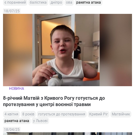
є поранений
балістика
дніпро
ова
ракетна атака
18/07/25
НОВИНА
8-річний Матвій з Кривого Рогу готується до
протезування у центрі воєнної травми
4 квітня
8 років
готується до протезування
Кривий Ріг
Матвійчик
ракетна атака
у Львові
18/04/25