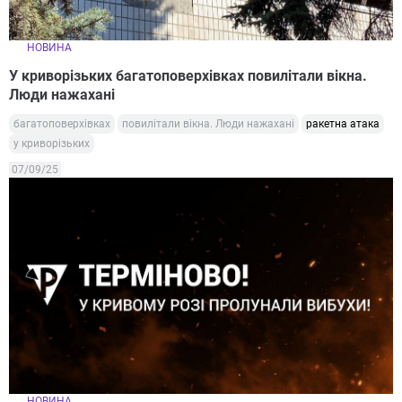
НОВИНА
У криворізьких багатоповерхівках повилітали вікна.
Люди нажахані
багатоповерхівках
повилітали вікна. Люди нажахані
ракетна атака
у криворізьких
07/09/25
НОВИНА