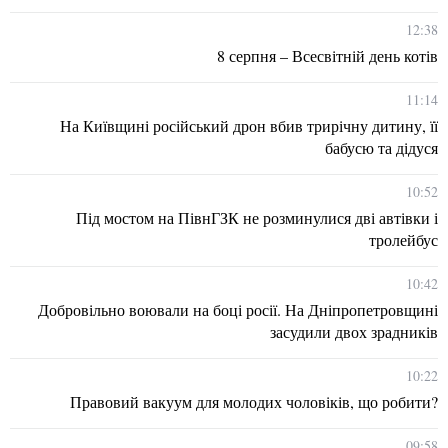
12:38
8 серпня – Всесвітній день котів
11:14
На Київщині російський дрон вбив трирічну дитину, її
бабусю та дідуся
10:52
Під мостом на ПівнГЗК не розминулися дві автівки і
тролейбус
10:42
Добровільно воювали на боці росії. На Дніпропетровщині
засудили двох зрадників
10:22
Правовий вакуум для молодих чоловіків, що робити?
09:58