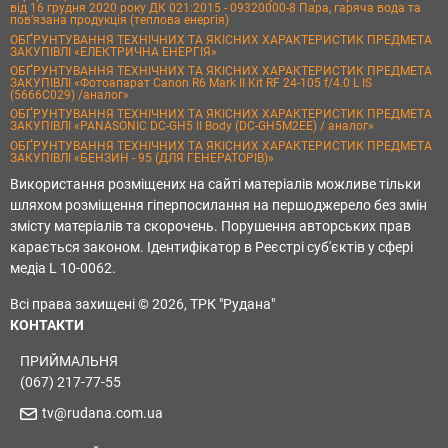
від 16 грудня 2020 року ДК 021:2015 - 09320000-8 Пара, гаряча вода та
пов’язана продукція (теплова енергія)
ОБҐРУНТУВАННЯ ТЕХНІЧНИХ ТА ЯКІСНИХ ХАРАКТЕРИСТИК ПРЕДМЕТА
ЗАКУПІВЛІ «ЕЛЕКТРИЧНА ЕНЕРГІЯ»
ОБҐРУНТУВАННЯ ТЕХНІЧНИХ ТА ЯКІСНИХ ХАРАКТЕРИСТИК ПРЕДМЕТА
ЗАКУПІВЛІ «Фотоапарат Canon R6 Mark II Kit RF 24-105 f/4.0 L IS
(5666C029) /аналог»
ОБҐРУНТУВАННЯ ТЕХНІЧНИХ ТА ЯКІСНИХ ХАРАКТЕРИСТИК ПРЕДМЕТА
ЗАКУПІВЛІ «PANASONIC DC-GH5 II Body (DC-GH5M2EE) / аналог»
ОБҐРУНТУВАННЯ ТЕХНІЧНИХ ТА ЯКІСНИХ ХАРАКТЕРИСТИК ПРЕДМЕТА
ЗАКУПІВЛІ «БЕНЗИН - 95 (ДЛЯ ГЕНЕРАТОРІВ)»
Використання розміщених на сайті матеріалів можливе тільки
шляхом розміщення гіперпосилання на першоджерело без змін
змісту матеріалів та скорочень. Порушення авторських прав
карається законом. Ідентифікатор в Реєстрі суб'єктів у сфері
медіа L 10-0062.
Всі права захищені © 2026, ТРК "Рудана"
КОНТАКТИ
ПРИЙМАЛЬНЯ
(067) 217-77-55
tv@rudana.com.ua