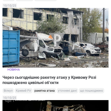
10/10/25
НОВИНА
Через сьогоднішню ракетну атаку у Кривому Розі
пошкоджено цивільні об‘єкти
Вілкул
Кривий Ріг
ракетна атака
уточнені дані
що пошкоджено
10/10/25