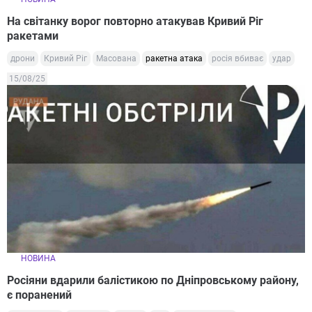
На світанку ворог повторно атакував Кривий Ріг
ракетами
дрони
Кривий Ріг
Масована
ракетна атака
росія вбиває
удар
15/08/25
НОВИНА
Росіяни вдарили балістикою по Дніпровському району,
є поранений