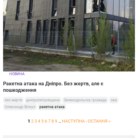
НОВИНА
Ракетна атака на Дніпро. Без жертв, але є
пошкодження
без жертв
дніпропетровщина
Зеленодольска громада
ова
Олександр Вілкул
ракетна атака
1
2
3
4
5
6
7
8
9
…
НАСТУПНА ›
ОСТАННЯ »