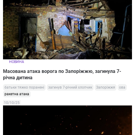
НОВИНА
Масована атака ворога по Запоріжжю, загинула 7-
річна дитина
батьки тяжко поранені
загинув 7-річний хлопчик
Запоріжжя
ова
ракетна атака
10/10/25