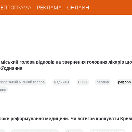
ЛЕПРОГРАМА
РЕКЛАМА
ОНЛАЙН
міський голова відповів на звернення головних лікарів щ
б'єднання
иворізький міський голова
медикам
НСЗУ
павлов
реформ
ання
кроки реформування медицини. Чи встигає крокувати Криви