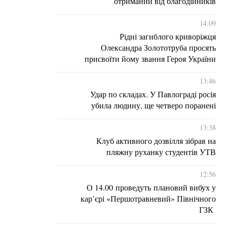
отриманий від благодійників
14:09
Рідні загиблого криворіжця
Олександра Золототруба просять
присвоїти йому звання Героя України
13:46
Удар по складах. У Павлограді росія
убила людину, ще четверо поранені
13:38
Клуб активного дозвілля зібрав на
пляжну руханку студентів УТВ
12:56
О 14.00 проведуть плановий вибух у
кар’єрі «Першотравневий» Північного
ГЗК