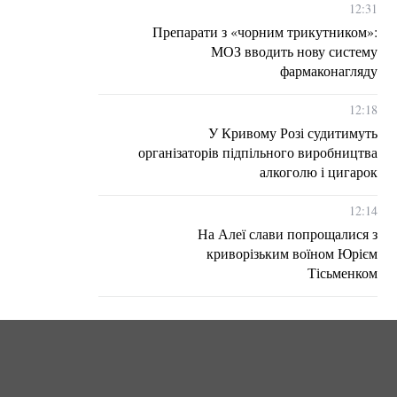
12:31
Препарати з «чорним трикутником»:
МОЗ вводить нову систему
фармаконагляду
12:18
У Кривому Розі судитимуть
організаторів підпільного виробництва
алкоголю і цигарок
12:14
На Алеї слави попрощалися з
криворізьким воїном Юрієм
Тісьменком