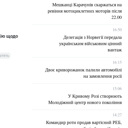
Мешканці Карачунів скаржаться на
ревіння мотоциклетних моторів після
22.00
16:50
цію щодо
Делегація з Норвегії передала
українським військовим цінний
вантаж
ротять
16:15
Двоє криворожанок палили автомобілі
на замовлення росії
15:06
У Кривому Розі створюють
Молодіжний центр нового покоління
14:27
Командир роти продав вартісний РЕБ,