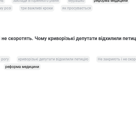
нь
заклади вторинного рівня
Мурашко
реформа медицини
у розі
три важливі кроки
як просувається
 не скоротять. Чому криворізькі депутати відхилили пети
 рогу
криворізькі депутати відхилили петицію
Не закриють і не ско
реформа медицини