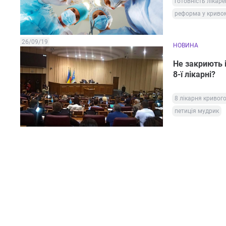
готовність лікаре
реформа у кривом
26/09/19
НОВИНА
Не закриють і
8-ї лікарні?
8 лікарня кривого
петиція мудрик