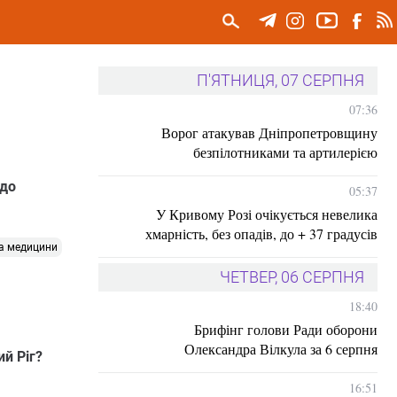
П'ЯТНИЦЯ, 07 СЕРПНЯ
07:36
Ворог атакував Дніпропетровщину
безпілотниками та артилерією
одо
05:37
У Кривому Розі очікується невелика
хмарність, без опадів, до + 37 градусів
а медицини
ЧЕТВЕР, 06 СЕРПНЯ
18:40
Брифінг голови Ради оборони
Олександра Вілкула за 6 серпня
й Ріг?
16:51