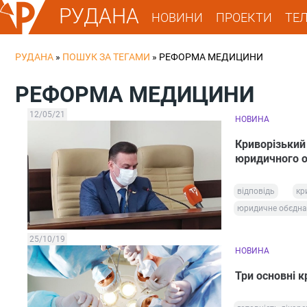
РУДАНА
НОВИНИ
ПРОЕКТИ
ТЕ
РУДАНА
»
ПОШУК ЗА ТЕГАМИ
»
РЕФОРМА МЕДИЦИНИ
РЕФОРМА МЕДИЦИНИ
12/05/21
НОВИНА
Криворізький 
юридичного о
відповідь
кр
юридичне обєдн
25/10/19
НОВИНА
Три основні 