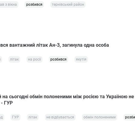
ав з вікна
розбився
тернівський район
ився вантажний літак Ан-3, загинула одна особа
и
літак
на росії
розбився
якутія
 на сьогодні обмін полоненими між росією та Україною не
 - ГУР
од
ГУР
літак
не відбувається
обмін полоненими
розб