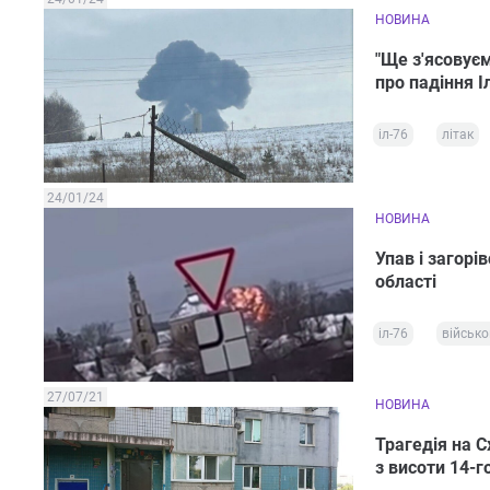
НОВИНА
"Ще з'ясовуєм
про падіння І
іл-76
літак
24/01/24
НОВИНА
Упав і загорі
області
іл-76
військо
27/07/21
НОВИНА
Трагедія на С
з висоти 14-г