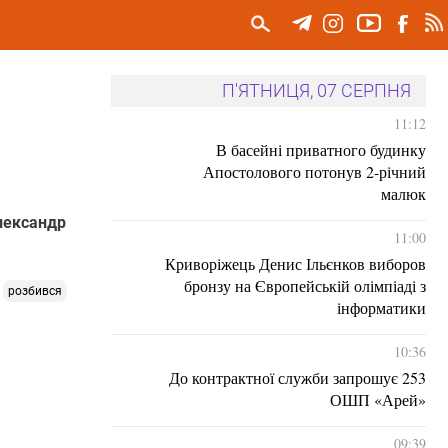
П'ЯТНИЦЯ, 07 СЕРПНЯ
11:12
В басейні приватного будинку
Апостолового потонув 2-річний
малюк
Олександр
11:00
Криворіжець Денис Ільєнков виборов
бронзу на Європейській олімпіаді з
розбився
інформатики
10:36
До контрактної служби запрошує 253
ОШП «Арей»
09:39