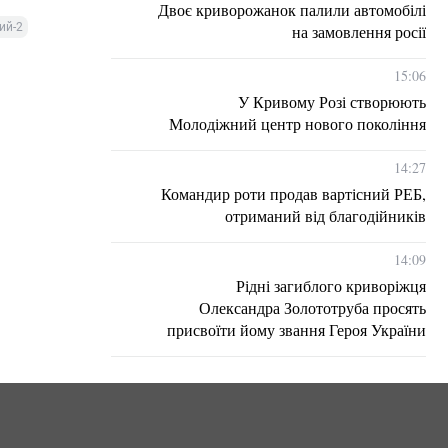
Двоє криворожанок палили автомобілі
ий-2
на замовлення росії
15:06
У Кривому Розі створюють
Молодіжний центр нового покоління
14:27
Командир роти продав вартісний РЕБ,
отриманий від благодійників
14:09
Рідні загиблого криворіжця
Олександра Золототруба просять
присвоїти йому звання Героя України