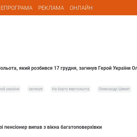
ЛЕПРОГРАМА
РЕКЛАМА
ОНЛАЙН
ольота, який розбився 17 грудня, загинув Герой України 
рой україни
загинув
На борту вертольота
Олександр Шемет
і пенсіонер випав з вікна багатоповерхівки