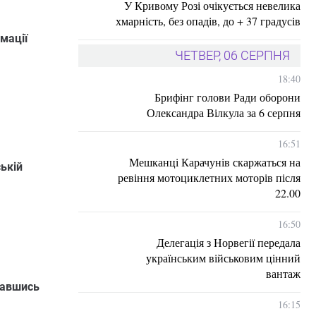
У Кривому Розі очікується невелика
хмарність, без опадів, до + 37 градусів
мації
ЧЕТВЕР, 06 СЕРПНЯ
18:40
Брифінг голови Ради оборони
Олександра Вілкула за 6 серпня
16:51
Мешканці Карачунів скаржаться на
ській
ревіння мотоциклетних моторів після
22.00
16:50
Делегація з Норвегії передала
українським військовим цінний
вантаж
вавшись
16:15