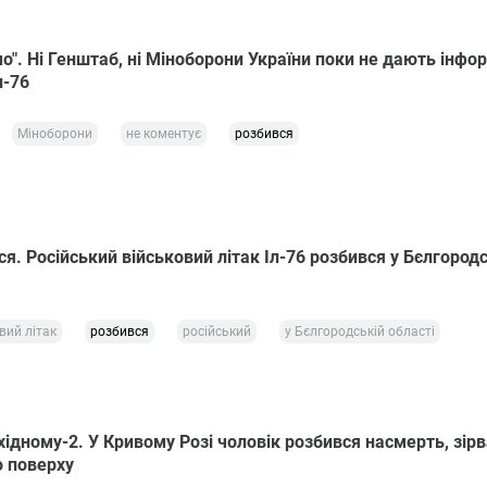
о". Ні Генштаб, ні Міноборони України поки не дають інфор
л-76
Міноборони
не коментує
розбився
вся. Російський військовий літак Іл-76 розбився у Бєлгород
вий літак
розбився
російський
у Бєлгородській області
хідному-2. У Кривому Розі чоловік розбився насмерть, зір
о поверху