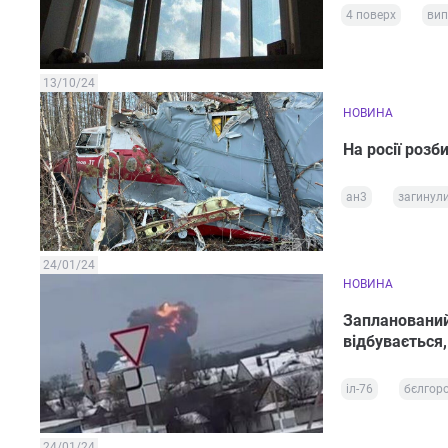
4 поверх
вип
13/10/24
НОВИНА
На росії розб
ан3
загинул
24/01/24
НОВИНА
Запланований
відбувається,
іл-76
бєлгор
24/01/24