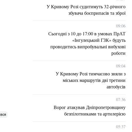
У Кривому Розі судитимуть 32-річного
збувача боєприпасів та зброї
09:06
Сьогодні з 10 до 17:00 в умовах ПрАТ
«Інгулецький ГЗК» будуть
проводитись випробувальні вибухові
роботи
09:04
У Кривому Розі тимчасово зняли з
міських маршрутів дві третини
автобусів
07:36
Ворог атакував Дніпропетровщину
безпілотниками та артилерією
ився
05:37