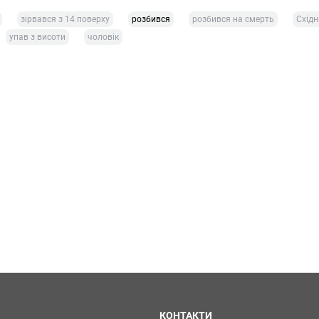
зірвався з 14 поверху
розбився
розбився на смерть
Східн
упав з висоти
чоловік
КОНТАКТИ