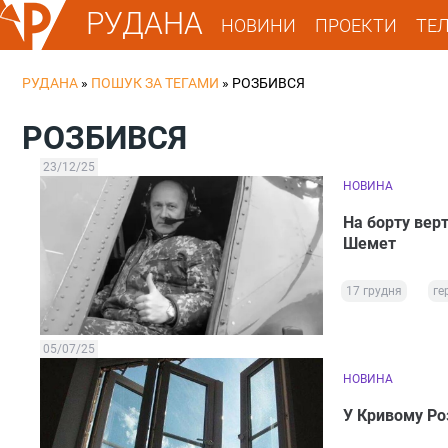
РУДАНА
НОВИНИ
ПРОЕКТИ
ТЕ
РУДАНА
»
ПОШУК ЗА ТЕГАМИ
»
РОЗБИВСЯ
РОЗБИВСЯ
23/12/25
НОВИНА
На борту верт
Шемет
17 грудня
ге
05/07/25
НОВИНА
У Кривому Роз