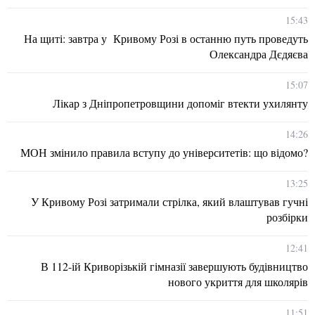
15:43
На щиті: завтра у Кривому Розі в останню путь проведуть
Олександра Дєдяєва
15:07
Лікар з Дніпропетровщини допоміг втекти ухилянту
14:26
МОН змінило правила вступу до університетів: що відомо?
13:25
У Кривому Розі затримали стрілка, який влаштував гучні
розбірки
12:41
В 112-ій Криворізькій гімназії завершують будівництво
нового укриття для школярів
11:51