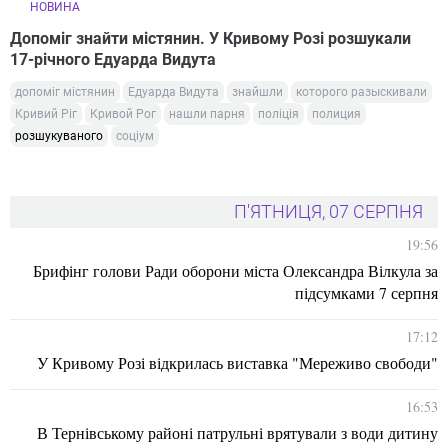
НОВИНА
Допоміг знайти містянин. У Кривому Розі розшукали
17-річного Едуарда Видута
допоміг містянин
Едуарда Видута
знайшли
которого разыскивали
Кривий Ріг
Кривой Рог
нашли парня
поліція
полиция
розшукуваного
соціум
П'ЯТНИЦЯ, 07 СЕРПНЯ
19:56
Брифінг голови Ради оборони міста Олександра Вілкула за
підсумками 7 серпня
17:12
У Кривому Розі відкрилась виставка "Мереживо свободи"
16:53
В Тернівському районі патрульні врятували з води дитину