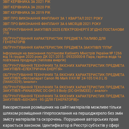
ЗВІТ КЕРІВНИКА ЗА 2021 РІК
ЗВІТ КЕРІВНИКА ЗА 2020 РІК
ЗВІТ КЕРІВНИКА ЗА 2019 РІК
ЗВІТ ПРО ВИКОНАННЯ ФІНПЛАНУ ЗА 1 КВАРТАЛ 2021 РОКУ
ЗВІТ ПРО ВИКОНАННЯ ФІНПЛАНУ ЗА 6 МІСЯЦІВ 2021 РОКУ
ОБҐРУНТУВАННЯ ЗАКУПІВЛІ 2025 ЕЛЕКТРОЕНЕРГІЇ ЗГІДНО ПОСТАНОВИ
710
ОБҐРУНТУВАННЯ ХАРАКТЕРИСТИК ПРЕДМЕТА ПАЛИВО ДЛЯ
ГЕНЕРАТОРІВ
ОБҐРУНТУВАННЯ ХАРАКТЕРИСТИК ПРЕДМЕТА ЗАКУПІВЛІ "ППМ"
Інформація на виконання постанови Кабінету Міністрів України № 1266
від 16 грудня 2020 року ДК 021:2015 - 09320000-8 Пара, гаряча вода та
пов’язана продукція (теплова енергія)
ОБҐРУНТУВАННЯ ТЕХНІЧНИХ ТА ЯКІСНИХ ХАРАКТЕРИСТИК ПРЕДМЕТА
ЗАКУПІВЛІ «ЕЛЕКТРИЧНА ЕНЕРГІЯ»
ОБҐРУНТУВАННЯ ТЕХНІЧНИХ ТА ЯКІСНИХ ХАРАКТЕРИСТИК ПРЕДМЕТА
ЗАКУПІВЛІ «Фотоапарат Canon R6 Mark II Kit RF 24-105 f/4.0 L IS
(5666C029) /аналог»
ОБҐРУНТУВАННЯ ТЕХНІЧНИХ ТА ЯКІСНИХ ХАРАКТЕРИСТИК ПРЕДМЕТА
ЗАКУПІВЛІ «PANASONIC DC-GH5 II Body (DC-GH5M2EE) / аналог»
ОБҐРУНТУВАННЯ ТЕХНІЧНИХ ТА ЯКІСНИХ ХАРАКТЕРИСТИК ПРЕДМЕТА
ЗАКУПІВЛІ «БЕНЗИН - 95 (ДЛЯ ГЕНЕРАТОРІВ)»
Використання розміщених на сайті матеріалів можливе тільки
шляхом розміщення гіперпосилання на першоджерело без змін
змісту матеріалів та скорочень. Порушення авторських прав
карається законом. Ідентифікатор в Реєстрі суб'єктів у сфері