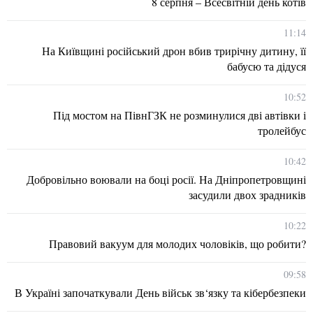
8 серпня – Всесвітній день котів
11:14
На Київщині російський дрон вбив трирічну дитину, її
бабусю та дідуся
10:52
Під мостом на ПівнГЗК не розминулися дві автівки і
тролейбус
10:42
Добровільно воювали на боці росії. На Дніпропетровщині
засудили двох зрадників
10:22
Правовий вакуум для молодих чоловіків, що робити?
09:58
В Україні започаткували День військ зв‘язку та кібербезпеки