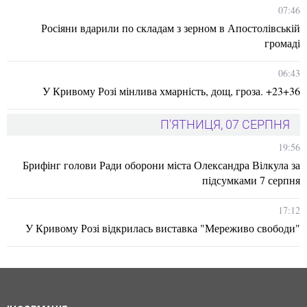
07:46
Росіяни вдарили по складам з зерном в Апостолівській
громаді
06:43
У Кривому Розі мінлива хмарність, дощ, гроза. +23+36
П'ЯТНИЦЯ, 07 СЕРПНЯ
19:56
Брифінг голови Ради оборони міста Олександра Вілкула за
підсумками 7 серпня
17:12
У Кривому Розі відкрилась виставка "Мереживо свободи"