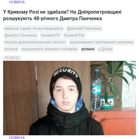
НОВИНА
У Кривому Розі не здибали? На Дніпропетровщині
розшукують 48-річного Дмитра Панченка
вийшов з дому та не повернувся
Дмитрий Панченко
Дмитро Панченко
Кривий Ріг
Кривой Рог
поліція дніпропетровської області
разыскивают пропавшего мужчину
розшук
розшукують зниклого чоловіка
розыск
у Дніпрі
15/02/21
НОВИНА