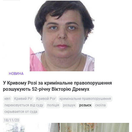
НОВИНА
У Кривому Розі за кримінальне правопорушення
розшукують 52-річну Вікторію Дремух
квп
Кривий Ріг
Кривой Рог
кримінальне правопорушення
переховується від суду
поліція
розшук
розыск
скоїла
скрывается от суда
18/11/20