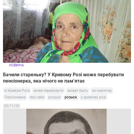
НОВИНА
Бачили стареньку? У Кривому Розі може перебувати
пенсіонерка, яка нічого не пам’ятає
в Кривом Роге
може перебувати
может быть
не пам'ятає
Пенсіонерка
про себе
розшук
розыск
у кривому розі
02/11/20