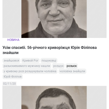
НОВИНА
Усім спасибі. 56-річного криворіжця Юрія Філіпова
знайшли
знайшовся
Кривой Рог
пошуковці
разыскиваемого мужчину нашли
розшук
розыск
у кривому розі розшукували чоловіка
чоловіка знайшли
Юрій Філіпов
02/11/20