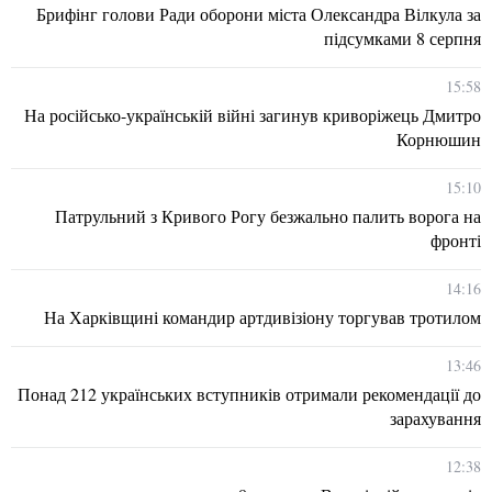
Брифінг голови Ради оборони міста Олександра Вілкула за
підсумками 8 серпня
15:58
На російсько-українській війні загинув криворіжець Дмитро
Корнюшин
15:10
Патрульний з Кривого Рогу безжально палить ворога на
фронті
14:16
На Харківщині командир артдивізіону торгував тротилом
13:46
Понад 212 українських вступників отримали рекомендації до
зарахування
12:38