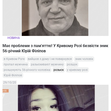
НОВИНА
Має проблеми з пам'яттю! У Кривому Розі безвісти зник
56-річний Юрій Філіпов
в Кривом Роге
вийшов з дому і не повернувся
зник чоловік
пропал мужчина
разыскивают мужчину
розшук
розшукують 56-річного чоловіка
розыск
у кривому розі
Юрій Філіпов
29/10/20