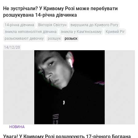
Не зустрічали? У Кривому Розі може перебувати
розшукувана 14-річна дівчинка
14-річна дівчина
Вікторія Свістун
вирушила до Кривого Рогу
зникла неповнолітня дівчина
зникла у Кам'янському
Кривий Ріг
разыскивают девочку
розшук
розыск
14/12/20
НОВИНА
Увага! У Кривому Розі розшукують 17-річного Богдана