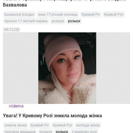
Бахвалова
Бахвалов Богдан
зних 17-річний хлопець
Кривий Ріг
Кривой Рог
пропал 17-летний парень
розшук
розыск
08/12/20
НОВИНА
Увага! У Кривому Розі зникла молода жінка
зникла жінка
Кривий Ріг
Кривой Рог
молода жінка
пропала женщина
розшук
розыск
у кривому розі