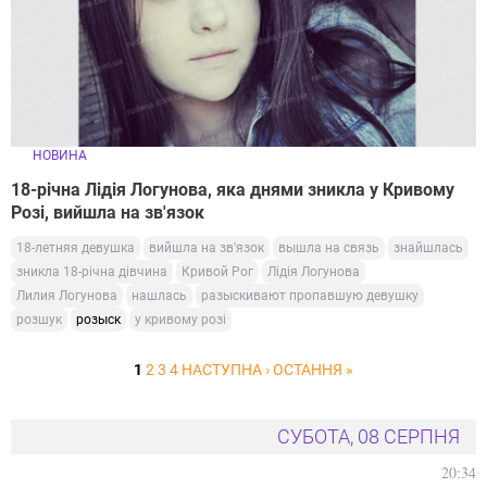
НОВИНА
18-річна Лідія Логунова, яка днями зникла у Кривому
Розі, вийшла на зв'язок
18-летняя девушка
вийшла на зв'язок
вышла на связь
знайшлась
зникла 18-річна дівчина
Кривой Рог
Лідія Логунова
Лилия Логунова
нашлась
разыскивают пропавшую девушку
розшук
розыск
у кривому розі
1
2
3
4
НАСТУПНА ›
ОСТАННЯ »
СУБОТА, 08 СЕРПНЯ
20:34