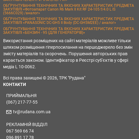
ОБҐРУНТУВАННЯ ТЕХНІЧНИХ ТА ЯКІСНИХ ХАРАКТЕРИСТИК ПРЕДМЕТА
ЗАКУПІВЛІ «Фотоапарат Canon R6 Mark II Kit RF 24-105 f/4.0 L IS
(5666C029) /аналог»
ОБҐРУНТУВАННЯ ТЕХНІЧНИХ ТА ЯКІСНИХ ХАРАКТЕРИСТИК ПРЕДМЕТА
ЗАКУПІВЛІ «PANASONIC DC-GH5 II Body (DC-GH5M2EE) / аналог»
ОБҐРУНТУВАННЯ ТЕХНІЧНИХ ТА ЯКІСНИХ ХАРАКТЕРИСТИК ПРЕДМЕТА
ЗАКУПІВЛІ «БЕНЗИН - 95 (ДЛЯ ГЕНЕРАТОРІВ)»
Використання розміщених на сайті матеріалів можливе тільки
шляхом розміщення гіперпосилання на першоджерело без змін
змісту матеріалів та скорочень. Порушення авторських прав
карається законом. Ідентифікатор в Реєстрі суб'єктів у сфері
медіа L 10-0062.
Всі права захищені © 2026, ТРК "Рудана"
КОНТАКТИ
ПРИЙМАЛЬНЯ
(067) 217-77-55
tv@rudana.com.ua
РЕКЛАМНІЙ ВІДДІЛ
067 569 66 74
096 891 17 78