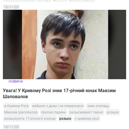
19/11/20
НОВИНА
Увага! У Кривому Розі зник 17-річний юнак Максим
Шаповалов
в Кривом Роге
вийшов з дому і не повернувся
зник хлопець
Максим Шаповалов
пропал парень
разыскивают парня
розшук
розшукують 17-річного хлопця
розыск
у кривому розі
18/11/20