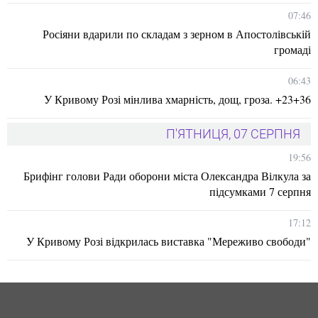
07:46
Росіяни вдарили по складам з зерном в Апостолівській
громаді
06:43
У Кривому Розі мінлива хмарність, дощ, гроза. +23+36
П'ЯТНИЦЯ, 07 СЕРПНЯ
19:56
Брифінг голови Ради оборони міста Олександра Вілкула за
підсумками 7 серпня
17:12
У Кривому Розі відкрилась виставка "Мереживо свободи"