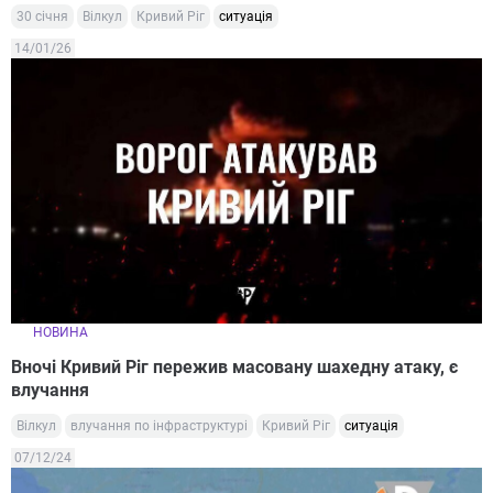
30 січня
Вілкул
Кривий Ріг
ситуація
14/01/26
НОВИНА
Вночі Кривий Ріг пережив масовану шахедну атаку, є
влучання
Вілкул
влучання по інфраструктурі
Кривий Ріг
ситуація
07/12/24