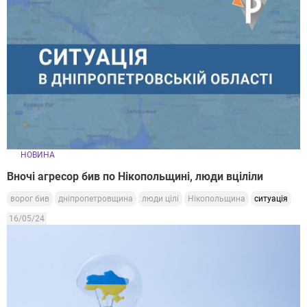
НОВИНА
Вночі агресор бив по Нікопольщині, люди вціліли
ворог бив
дніпропетровщина
люди цілі
Нікопольщина
ситуація
16/05/24