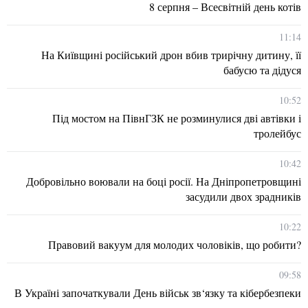
8 серпня – Всесвітній день котів
11:14
На Київщині російський дрон вбив трирічну дитину, її
бабусю та дідуся
10:52
Під мостом на ПівнГЗК не розминулися дві автівки і
тролейбус
10:42
Добровільно воювали на боці росії. На Дніпропетровщині
засудили двох зрадників
10:22
Правовий вакуум для молодих чоловіків, що робити?
09:58
В Україні започаткували День військ зв‘язку та кібербезпеки