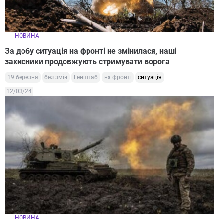
НОВИНА
За добу ситуація на фронті не змінилася, наші
захисники продовжують стримувати ворога
19 березня
без змін
Генштаб
на фронті
ситуація
12/03/24
НОВИНА