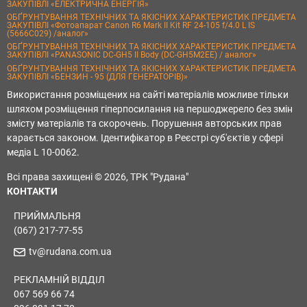
ЗАКУПІВЛІ «ЕЛЕКТРИЧНА ЕНЕРГІЯ»
ОБҐРУНТУВАННЯ ТЕХНІЧНИХ ТА ЯКІСНИХ ХАРАКТЕРИСТИК ПРЕДМЕТА
ЗАКУПІВЛІ «Фотоапарат Canon R6 Mark II Kit RF 24-105 f/4.0 L IS
(5666C029) /аналог»
ОБҐРУНТУВАННЯ ТЕХНІЧНИХ ТА ЯКІСНИХ ХАРАКТЕРИСТИК ПРЕДМЕТА
ЗАКУПІВЛІ «PANASONIC DC-GH5 II Body (DC-GH5M2EE) / аналог»
ОБҐРУНТУВАННЯ ТЕХНІЧНИХ ТА ЯКІСНИХ ХАРАКТЕРИСТИК ПРЕДМЕТА
ЗАКУПІВЛІ «БЕНЗИН - 95 (ДЛЯ ГЕНЕРАТОРІВ)»
Використання розміщених на сайті матеріалів можливе тільки
шляхом розміщення гіперпосилання на першоджерело без змін
змісту матеріалів та скорочень. Порушення авторських прав
карається законом. Ідентифікатор в Реєстрі суб'єктів у сфері
медіа L 10-0062.
Всі права захищені © 2026, ТРК "Рудана"
КОНТАКТИ
ПРИЙМАЛЬНЯ
(067) 217-77-55
tv@rudana.com.ua
РЕКЛАМНІЙ ВІДДІЛ
067 569 66 74