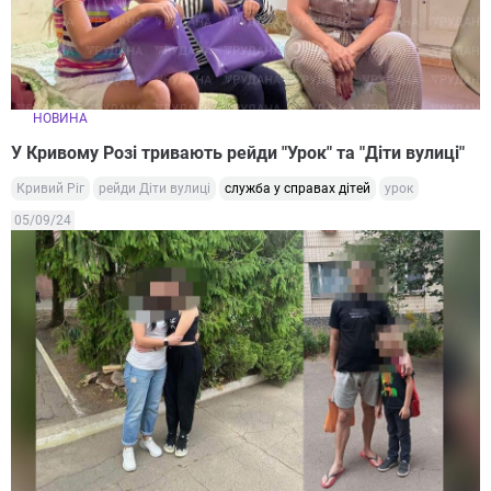
НОВИНА
У Кривому Розі тривають рейди "Урок" та "Діти вулиці"
Кривий Ріг
рейди Діти вулиці
служба у справах дітей
урок
05/09/24