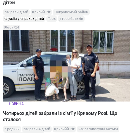
дітей
забрали дітей
Кривий Ріг
Покровський район
служба у справах дітей
Троє
у горе-батьків
06/07/24
НОВИНА
Чотирьох дітей забрали із сім‘ї у Кривому Розі. Що
сталося
з родини
забрали 4 дітей
Кривийй Ріг
неблагополучні батьки