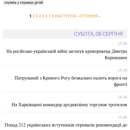
служба у справах дітей
1
2
3
4
5
6
7
8
НАСТУПНА ›
ОСТАННЯ »
СУБОТА, 08 СЕРПНЯ
15:58
На російсько-українській війні загинув криворіжець Дмитро
Корнюшин
15:10
Патрульний з Кривого Рогу безжально палить ворога на
фронті
14:16
На Харківщині командир артдивізіону торгував тротилом
13:46
Понад 212 українських вступників отримали рекомендації до