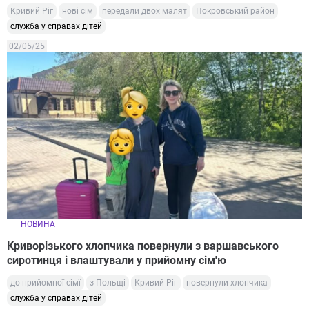
Кривий Ріг
нові сім
передали двох малят
Покровський район
служба у справах дітей
02/05/25
НОВИНА
Криворізького хлопчика повернули з варшавського
сиротинця і влаштували у прийомну сім'ю
до прийомної сімї
з Польщі
Кривий Ріг
повернули хлопчика
служба у справах дітей