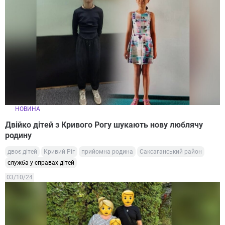
НОВИНА
Двійко дітей з Кривого Рогу шукають нову люблячу
родину
двоє дітей
Кривий Ріг
прийомна родина
Саксаганський район
служба у справах дітей
03/10/24