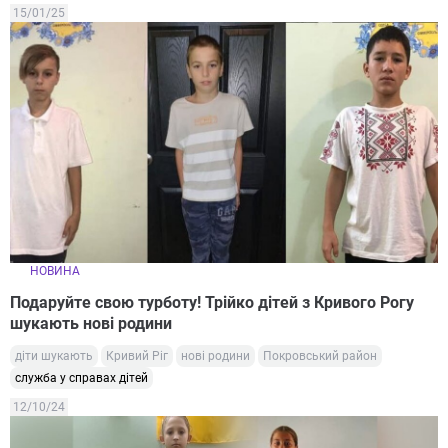
15/01/25
НОВИНА
Подаруйте свою турботу! Трійко дітей з Кривого Рогу
шукають нові родини
діти шукають
Кривий Ріг
нові родини
Покровський район
служба у справах дітей
12/10/24