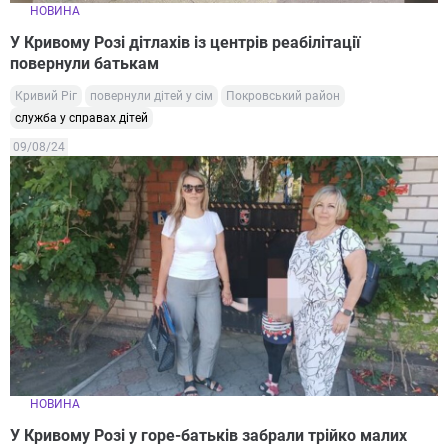
НОВИНА
У Кривому Розі дітлахів із центрів реабілітації
повернули батькам
Кривий Ріг
повернули дітей у сім
Покровський район
служба у справах дітей
09/08/24
НОВИНА
У Кривому Розі у горе-батьків забрали трійко малих