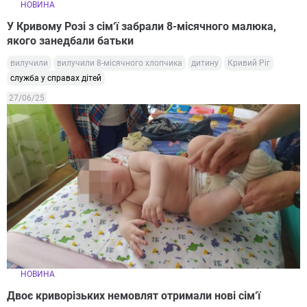
НОВИНА
У Кривому Розі з сім‘ї забрали 8-місячного малюка,
якого занедбали батьки
вилучили
вилучили 8-місячного хлопчика
дитину
Кривий Ріг
служба у справах дітей
27/06/25
НОВИНА
Двоє криворізьких немовлят отримали нові сім‘ї