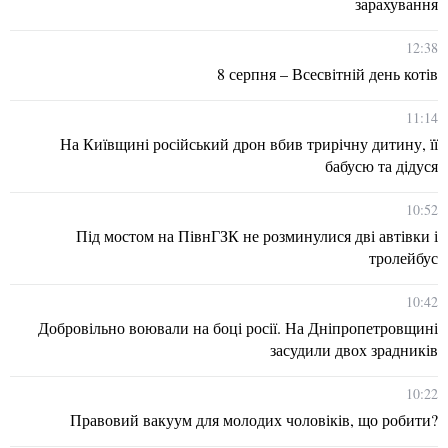
зарахування
12:38
8 серпня – Всесвітній день котів
11:14
На Київщині російський дрон вбив трирічну дитину, її
бабусю та дідуся
10:52
Під мостом на ПівнГЗК не розминулися дві автівки і
тролейбус
10:42
Добровільно воювали на боці росії. На Дніпропетровщині
засудили двох зрадників
10:22
Правовий вакуум для молодих чоловіків, що робити?