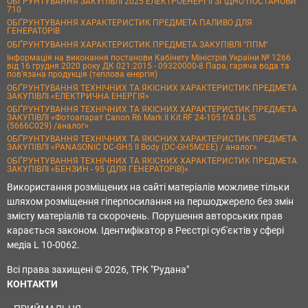
ОБҐРУНТУВАННЯ ЗАКУПІВЛІ 2025 ЕЛЕКТРОЕНЕРГІЇ ЗГІДНО ПОСТАНОВИ
710
ОБҐРУНТУВАННЯ ХАРАКТЕРИСТИК ПРЕДМЕТА ПАЛИВО ДЛЯ
ГЕНЕРАТОРІВ
ОБҐРУНТУВАННЯ ХАРАКТЕРИСТИК ПРЕДМЕТА ЗАКУПІВЛІ "ППМ"
Інформація на виконання постанови Кабінету Міністрів України № 1266
від 16 грудня 2020 року ДК 021:2015 - 09320000-8 Пара, гаряча вода та
пов’язана продукція (теплова енергія)
ОБҐРУНТУВАННЯ ТЕХНІЧНИХ ТА ЯКІСНИХ ХАРАКТЕРИСТИК ПРЕДМЕТА
ЗАКУПІВЛІ «ЕЛЕКТРИЧНА ЕНЕРГІЯ»
ОБҐРУНТУВАННЯ ТЕХНІЧНИХ ТА ЯКІСНИХ ХАРАКТЕРИСТИК ПРЕДМЕТА
ЗАКУПІВЛІ «Фотоапарат Canon R6 Mark II Kit RF 24-105 f/4.0 L IS
(5666C029) /аналог»
ОБҐРУНТУВАННЯ ТЕХНІЧНИХ ТА ЯКІСНИХ ХАРАКТЕРИСТИК ПРЕДМЕТА
ЗАКУПІВЛІ «PANASONIC DC-GH5 II Body (DC-GH5M2EE) / аналог»
ОБҐРУНТУВАННЯ ТЕХНІЧНИХ ТА ЯКІСНИХ ХАРАКТЕРИСТИК ПРЕДМЕТА
ЗАКУПІВЛІ «БЕНЗИН - 95 (ДЛЯ ГЕНЕРАТОРІВ)»
Використання розміщених на сайті матеріалів можливе тільки
шляхом розміщення гіперпосилання на першоджерело без змін
змісту матеріалів та скорочень. Порушення авторських прав
карається законом. Ідентифікатор в Реєстрі суб'єктів у сфері
медіа L 10-0062.
Всі права захищені © 2026, ТРК "Рудана"
КОНТАКТИ