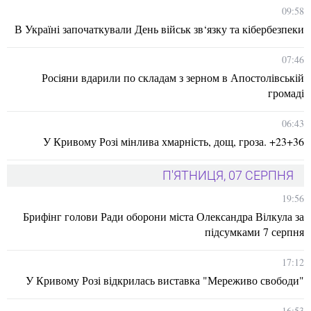
09:58
В Україні започаткували День військ зв‘язку та кібербезпеки
07:46
Росіяни вдарили по складам з зерном в Апостолівській
громаді
06:43
У Кривому Розі мінлива хмарність, дощ, гроза. +23+36
П'ЯТНИЦЯ, 07 СЕРПНЯ
19:56
Брифінг голови Ради оборони міста Олександра Вілкула за
підсумками 7 серпня
17:12
У Кривому Розі відкрилась виставка "Мереживо свободи"
16:53