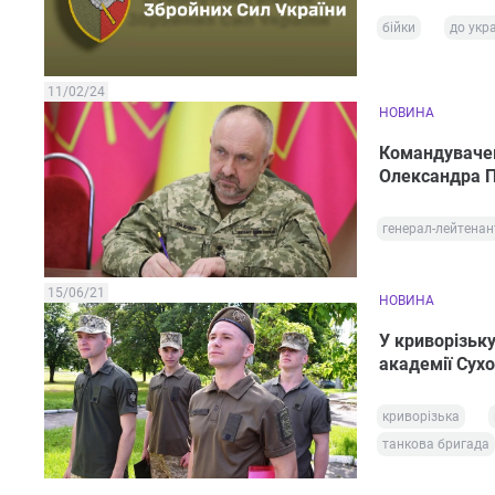
бійки
до укра
11/02/24
НОВИНА
Командувачем
Олександра 
генерал-лейтенан
15/06/21
НОВИНА
У криворізьк
академії Сухо
криворізька
танкова бригада