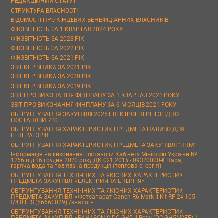
РЕДАКЦІЙНИЙ СТАТУТ
СТРУКТУРА ВЛАСНОСТІ
ВІДОМОСТІ ПРО КІНЦЕВИХ БЕНЕФІЦІАРНИХ ВЛАСНИКІВ
ФІНЗВІТНІСТЬ ЗА 1 КВАРТАЛ 2024 РОКУ
ФІНЗВІТНІСТЬ ЗА 2023 РІК
ФІНЗВІТНІСТЬ ЗА 2022 РІК
ФІНЗВІТНІСТЬ ЗА 2021 РІК
ЗВІТ КЕРІВНИКА ЗА 2021 РІК
ЗВІТ КЕРІВНИКА ЗА 2020 РІК
ЗВІТ КЕРІВНИКА ЗА 2019 РІК
ЗВІТ ПРО ВИКОНАННЯ ФІНПЛАНУ ЗА 1 КВАРТАЛ 2021 РОКУ
ЗВІТ ПРО ВИКОНАННЯ ФІНПЛАНУ ЗА 6 МІСЯЦІВ 2021 РОКУ
ОБҐРУНТУВАННЯ ЗАКУПІВЛІ 2025 ЕЛЕКТРОЕНЕРГІЇ ЗГІДНО
ПОСТАНОВИ 710
ОБҐРУНТУВАННЯ ХАРАКТЕРИСТИК ПРЕДМЕТА ПАЛИВО ДЛЯ
ГЕНЕРАТОРІВ
ОБҐРУНТУВАННЯ ХАРАКТЕРИСТИК ПРЕДМЕТА ЗАКУПІВЛІ "ППМ"
Інформація на виконання постанови Кабінету Міністрів України №
1266 від 16 грудня 2020 року ДК 021:2015 - 09320000-8 Пара,
гаряча вода та пов’язана продукція (теплова енергія)
ОБҐРУНТУВАННЯ ТЕХНІЧНИХ ТА ЯКІСНИХ ХАРАКТЕРИСТИК
ПРЕДМЕТА ЗАКУПІВЛІ «ЕЛЕКТРИЧНА ЕНЕРГІЯ»
ОБҐРУНТУВАННЯ ТЕХНІЧНИХ ТА ЯКІСНИХ ХАРАКТЕРИСТИК
ПРЕДМЕТА ЗАКУПІВЛІ «Фотоапарат Canon R6 Mark II Kit RF 24-105
f/4.0 L IS (5666C029) /аналог»
ОБҐРУНТУВАННЯ ТЕХНІЧНИХ ТА ЯКІСНИХ ХАРАКТЕРИСТИК
ПРЕДМЕТА ЗАКУПІВЛІ «PANASONIC DC-GH5 II Body (DC-GH5M2EE) /