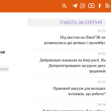
СУБОТА, 08 СЕРПНЯ
10:52
Під мостом на ПівнГЗК не
розминулися дві автівки і тролейбус
тий
10:42
Добровільно воювали на боці росії. На
Дніпропетровщині засудили двох
олігон
зрадників
10:22
Правовий вакуум для молодих
чоловіків, що робити?
09:58
В Україні започаткували День військ