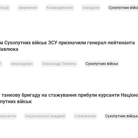
їнців
звернення
Командування
скандали
Сухопутних війс
 Сухопутних військ ЗСУ призначили генерал-лейтенанта
Павлюка
т
командувач
Олександр Павлюк
Сухопутних військ
у танкову бригаду на стажування прибули курсанти Націон
путних військ
курсанти
Національної академії
стажування
Сухопутних військ