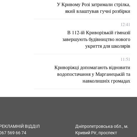
У Кривому Розі затримали стрілка,
який влаштував гучні розбірки
12:41
В 112-ій Криворізькій гімназії
завершують будівництво нового
укриття для школярів
11:51
Криворіжці допомагають відновити
водопостачання у Марганецькій та
навколишніх громадах
РЕКЛАМНІЙ ВІДДІЛ
Дніпропетровська обл., м.
067 569 66 74
Кривий Ріг, проспект