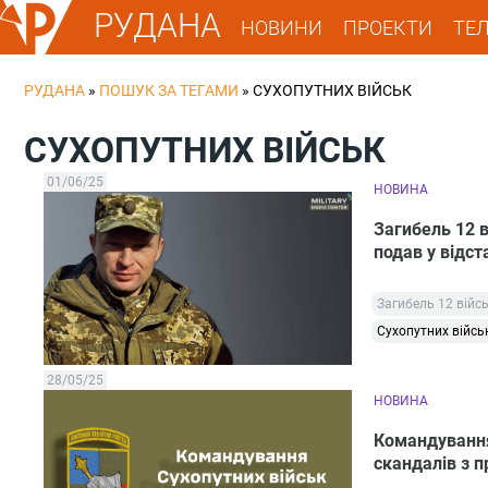
РУДАНА
НОВИНИ
ПРОЕКТИ
ТЕ
РУДАНА
»
ПОШУК ЗА ТЕГАМИ
»
СУХОПУТНИХ ВІЙСЬК
СУХОПУТНИХ ВІЙСЬК
01/06/25
НОВИНА
Загибель 12 
подав у відст
Загибель 12 війс
Сухопутних війсь
28/05/25
НОВИНА
Командування 
скандалів з 