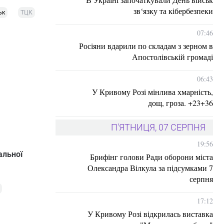
зв‘язку та кібербезпеки
ьк
ТЦК
07:46
Росіяни вдарили по складам з зерном в
Апостолівській громаді
06:43
У Кривому Розі мінлива хмарність,
дощ, гроза. +23+36
П'ЯТНИЦЯ, 07 СЕРПНЯ
19:56
альної
Брифінг голови Ради оборони міста
Олександра Вілкула за підсумками 7
серпня
17:12
У Кривому Розі відкрилась виставка