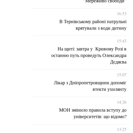
"Мереживо свободи"
16:53
В Тернівському районі патрульні
врятували з води дитину
15:43
На щиті: завтра у Кривому Розі в
останню путь проведуть Олександра
Дєдяєва
15:07
Лікар з Дніпропетровщини допоміг
втекти ухилянту
14:26
МОН змінило правила вступу до
університетів: що відомо?
13:25