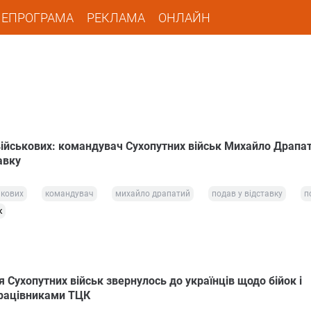
ЛЕПРОГРАМА
РЕКЛАМА
ОНЛАЙН
військових: командувач Сухопутних військ Михайло Драпа
авку
ькових
командувач
михайло драпатий
подав у відставку
п
к
Сухопутних військ звернулось до українців щодо бійок і
працівниками ТЦК