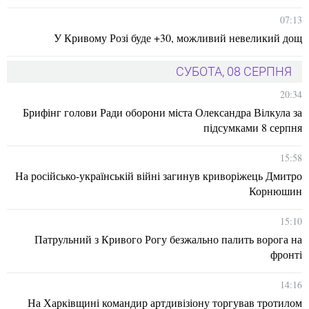
07:13
У Кривому Розі буде +30, можливий невеликий дощ
СУБОТА, 08 СЕРПНЯ
20:34
Брифінг голови Ради оборони міста Олександра Вілкула за
підсумками 8 серпня
15:58
На російсько-українській війні загинув криворіжець Дмитро
Корнюшин
15:10
Патрульний з Кривого Рогу безжально палить ворога на
фронті
14:16
На Харківщині командир артдивізіону торгував тротилом