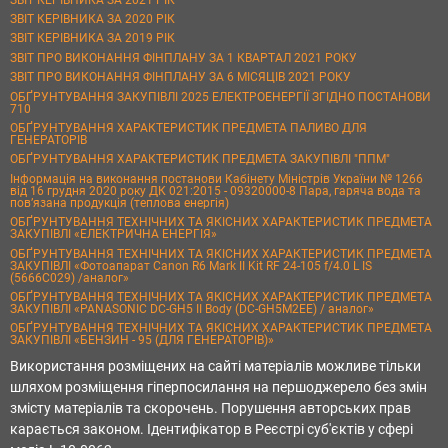
ЗВІТ КЕРІВНИКА ЗА 2020 РІК
ЗВІТ КЕРІВНИКА ЗА 2019 РІК
ЗВІТ ПРО ВИКОНАННЯ ФІНПЛАНУ ЗА 1 КВАРТАЛ 2021 РОКУ
ЗВІТ ПРО ВИКОНАННЯ ФІНПЛАНУ ЗА 6 МІСЯЦІВ 2021 РОКУ
ОБҐРУНТУВАННЯ ЗАКУПІВЛІ 2025 ЕЛЕКТРОЕНЕРГІЇ ЗГІДНО ПОСТАНОВИ
710
ОБҐРУНТУВАННЯ ХАРАКТЕРИСТИК ПРЕДМЕТА ПАЛИВО ДЛЯ
ГЕНЕРАТОРІВ
ОБҐРУНТУВАННЯ ХАРАКТЕРИСТИК ПРЕДМЕТА ЗАКУПІВЛІ "ППМ"
Інформація на виконання постанови Кабінету Міністрів України № 1266
від 16 грудня 2020 року ДК 021:2015 - 09320000-8 Пара, гаряча вода та
пов’язана продукція (теплова енергія)
ОБҐРУНТУВАННЯ ТЕХНІЧНИХ ТА ЯКІСНИХ ХАРАКТЕРИСТИК ПРЕДМЕТА
ЗАКУПІВЛІ «ЕЛЕКТРИЧНА ЕНЕРГІЯ»
ОБҐРУНТУВАННЯ ТЕХНІЧНИХ ТА ЯКІСНИХ ХАРАКТЕРИСТИК ПРЕДМЕТА
ЗАКУПІВЛІ «Фотоапарат Canon R6 Mark II Kit RF 24-105 f/4.0 L IS
(5666C029) /аналог»
ОБҐРУНТУВАННЯ ТЕХНІЧНИХ ТА ЯКІСНИХ ХАРАКТЕРИСТИК ПРЕДМЕТА
ЗАКУПІВЛІ «PANASONIC DC-GH5 II Body (DC-GH5M2EE) / аналог»
ОБҐРУНТУВАННЯ ТЕХНІЧНИХ ТА ЯКІСНИХ ХАРАКТЕРИСТИК ПРЕДМЕТА
ЗАКУПІВЛІ «БЕНЗИН - 95 (ДЛЯ ГЕНЕРАТОРІВ)»
Використання розміщених на сайті матеріалів можливе тільки
шляхом розміщення гіперпосилання на першоджерело без змін
змісту матеріалів та скорочень. Порушення авторських прав
карається законом. Ідентифікатор в Реєстрі суб'єктів у сфері