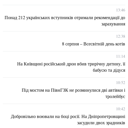
13:46
Понад 212 українських вступників отримали рекомендації до
зарахування
12:38
8 серпня – Всесвітній день котів
11:14
На Київщині російський дрон вбив трирічну дитину, її
бабусю та дідуся
10:52
Під мостом на ПівнГЗК не розминулися дві автівки і
тролейбус
10:42
Добровільно воювали на боці росії. На Дніпропетровщині
засудили двох зрадників