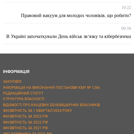
10:22
Правовий вакуум для молодих чоловіків, що робити?
09:58
В Україні започаткували День військ зв‘язку та кібербезпеки
ІНФОРМАЦІЯ
ЗАКУПІВЛІ
ІНФОРМАЦІЯ НА ВИКОНАННЯ ПОСТАНОВИ КМУ № 1266
РЕДАКЦІЙНИЙ СТАТУТ
СТРУКТУРА ВЛАСНОСТІ
ВІДОМОСТІ ПРО КІНЦЕВИХ БЕНЕФІЦІАРНИХ ВЛАСНИКІВ
ФІНЗВІТНІСТЬ ЗА 1 КВАРТАЛ 2024 РОКУ
ФІНЗВІТНІСТЬ ЗА 2023 РІК
ФІНЗВІТНІСТЬ ЗА 2022 РІК
ФІНЗВІТНІСТЬ ЗА 2021 РІК
ЗВІТ КЕРІВНИКА ЗА 2021 РІК