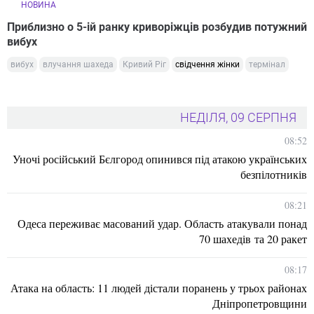
НОВИНА
Приблизно о 5-ій ранку криворіжців розбудив потужний
вибух
вибух
влучання шахеда
Кривий Ріг
свідчення жінки
термінал
НЕДІЛЯ, 09 СЕРПНЯ
08:52
Уночі російський Бєлгород опинився під атакою українських
безпілотників
08:21
Одеса переживає масований удар. Область атакували понад
70 шахедів та 20 ракет
08:17
Атака на область: 11 людей дістали поранень у трьох районах
Дніпропетровщини