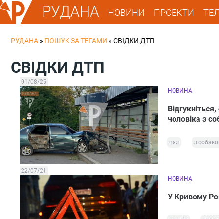
РУДАНА
НОВИНИ
ПРОЕКТИ
ТЕ
РУДАНА
»
ПОШУК ЗА ТЕГАМИ
»
СВІДКИ ДТП
СВІДКИ ДТП
01/08/25
НОВИНА
Відгукніться,
чоловіка з со
ваз
з собак
22/07/21
НОВИНА
У Кривому Роз