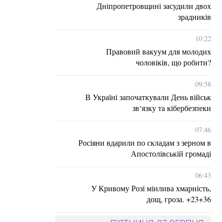
Дніпропетровщині засудили двох
зрадників
10:22
Правовий вакуум для молодих
чоловіків, що робити?
09:58
В Україні започаткували День військ
зв‘язку та кібербезпеки
07:46
Росіяни вдарили по складам з зерном в
Апостолівській громаді
06:43
У Кривому Розі мінлива хмарність,
дощ, гроза. +23+36