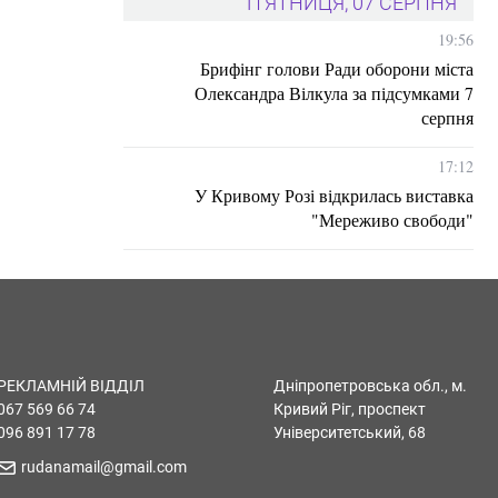
П'ЯТНИЦЯ, 07 СЕРПНЯ
19:56
Брифінг голови Ради оборони міста
Олександра Вілкула за підсумками 7
серпня
17:12
У Кривому Розі відкрилась виставка
"Мереживо свободи"
РЕКЛАМНІЙ ВІДДІЛ
Дніпропетровська обл., м.
067 569 66 74
Кривий Ріг, проспект
096 891 17 78
Університетський, 68
rudanamail@gmail.com