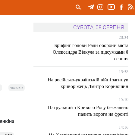
СУБОТА, 08 СЕРПНЯ
20:34
Брифінг голови Ради оборони міста
Олександра Вілкула за підсумками 8
серпня
о
15:58
На російсько-українській війні загинув
криворіжець Дмитро Корнюшин
П
чоловік
15:10
Патрульний з Кривого Рогу безжально
палить ворога на фронті
зянкіна
14:16
На Харківщині командир артдивізіону