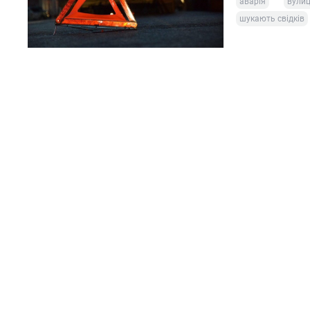
аварія
вулиц
шукають свідків