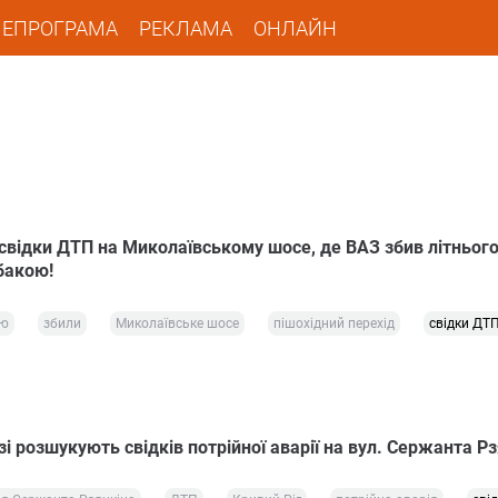
ЛЕПРОГРАМА
РЕКЛАМА
ОНЛАЙН
 свідки ДТП на Миколаївському шосе, де ВАЗ збив літньог
бакою!
ою
збили
Миколаївське шосе
пішохідний перехід
свідки ДТ
і розшукують свідків потрійної аварії на вул. Сержанта Р