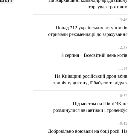
дки ДТП
торгував тротилом
13:46
Понад 212 українських вступників
отримали рекомендації до зарахування
12:38
8 серпня – Всесвітній день котів
11:14
На Київщині російський дрон вбив
трирічну дитину, її бабусю та дідуся
10:52
Під мостом на ПівнГЗК не
розминулися дві автівки і тролейбус
10:42
Добровільно воювали на боці росії. На