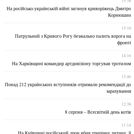
15:58
На російсько-українській війні загинув криворіжець Дмитро
Корнюшин
15:10
Патрульний з Кривого Рогу безжально палить ворога на
фронті
14:16
На Харківщині командир артдивізіону торгував тротилом
13:46
Понад 212 українських вступників отримали рекомендації до
зарахування
12:38
8 серпня – Всесвітній день котів
11:14
На Київщині російський дрон вбив трирічну дитину, її