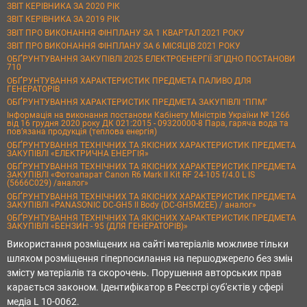
ЗВІТ КЕРІВНИКА ЗА 2020 РІК
ЗВІТ КЕРІВНИКА ЗА 2019 РІК
ЗВІТ ПРО ВИКОНАННЯ ФІНПЛАНУ ЗА 1 КВАРТАЛ 2021 РОКУ
ЗВІТ ПРО ВИКОНАННЯ ФІНПЛАНУ ЗА 6 МІСЯЦІВ 2021 РОКУ
ОБҐРУНТУВАННЯ ЗАКУПІВЛІ 2025 ЕЛЕКТРОЕНЕРГІЇ ЗГІДНО ПОСТАНОВИ
710
ОБҐРУНТУВАННЯ ХАРАКТЕРИСТИК ПРЕДМЕТА ПАЛИВО ДЛЯ
ГЕНЕРАТОРІВ
ОБҐРУНТУВАННЯ ХАРАКТЕРИСТИК ПРЕДМЕТА ЗАКУПІВЛІ "ППМ"
Інформація на виконання постанови Кабінету Міністрів України № 1266
від 16 грудня 2020 року ДК 021:2015 - 09320000-8 Пара, гаряча вода та
пов’язана продукція (теплова енергія)
ОБҐРУНТУВАННЯ ТЕХНІЧНИХ ТА ЯКІСНИХ ХАРАКТЕРИСТИК ПРЕДМЕТА
ЗАКУПІВЛІ «ЕЛЕКТРИЧНА ЕНЕРГІЯ»
ОБҐРУНТУВАННЯ ТЕХНІЧНИХ ТА ЯКІСНИХ ХАРАКТЕРИСТИК ПРЕДМЕТА
ЗАКУПІВЛІ «Фотоапарат Canon R6 Mark II Kit RF 24-105 f/4.0 L IS
(5666C029) /аналог»
ОБҐРУНТУВАННЯ ТЕХНІЧНИХ ТА ЯКІСНИХ ХАРАКТЕРИСТИК ПРЕДМЕТА
ЗАКУПІВЛІ «PANASONIC DC-GH5 II Body (DC-GH5M2EE) / аналог»
ОБҐРУНТУВАННЯ ТЕХНІЧНИХ ТА ЯКІСНИХ ХАРАКТЕРИСТИК ПРЕДМЕТА
ЗАКУПІВЛІ «БЕНЗИН - 95 (ДЛЯ ГЕНЕРАТОРІВ)»
Використання розміщених на сайті матеріалів можливе тільки
шляхом розміщення гіперпосилання на першоджерело без змін
змісту матеріалів та скорочень. Порушення авторських прав
карається законом. Ідентифікатор в Реєстрі суб'єктів у сфері
медіа L 10-0062.