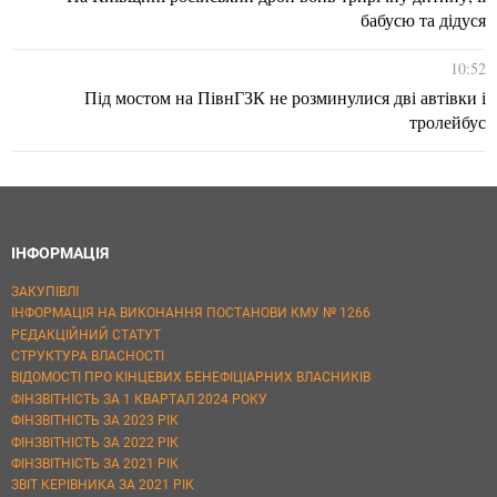
бабусю та дідуся
10:52
Під мостом на ПівнГЗК не розминулися дві автівки і
тролейбус
ІНФОРМАЦІЯ
ЗАКУПІВЛІ
ІНФОРМАЦІЯ НА ВИКОНАННЯ ПОСТАНОВИ КМУ № 1266
РЕДАКЦІЙНИЙ СТАТУТ
СТРУКТУРА ВЛАСНОСТІ
ВІДОМОСТІ ПРО КІНЦЕВИХ БЕНЕФІЦІАРНИХ ВЛАСНИКІВ
ФІНЗВІТНІСТЬ ЗА 1 КВАРТАЛ 2024 РОКУ
ФІНЗВІТНІСТЬ ЗА 2023 РІК
ФІНЗВІТНІСТЬ ЗА 2022 РІК
ФІНЗВІТНІСТЬ ЗА 2021 РІК
ЗВІТ КЕРІВНИКА ЗА 2021 РІК