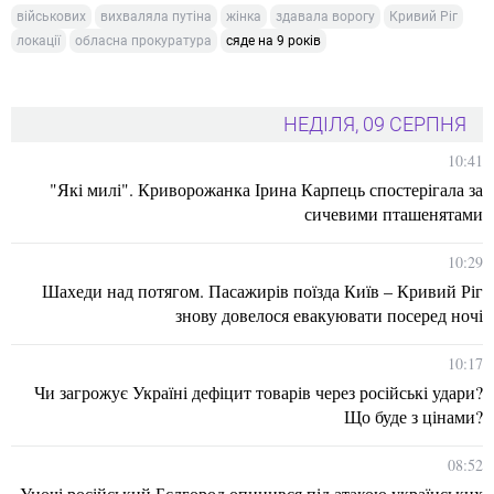
військових
вихваляла путіна
жінка
здавала ворогу
Кривий Ріг
локації
обласна прокуратура
сяде на 9 років
НЕДІЛЯ, 09 СЕРПНЯ
10:41
"Які милі". Криворожанка Ірина Карпець спостерігала за
сичевими пташенятами
10:29
Шахеди над потягом. Пасажирів поїзда Київ – Кривий Ріг
знову довелося евакуювати посеред ночі
10:17
Чи загрожує Україні дефіцит товарів через російські удари?
Що буде з цінами?
08:52
Уночі російський Бєлгород опинився під атакою українських