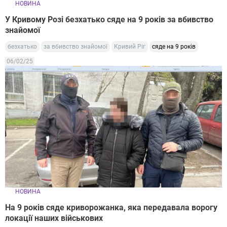
НОВИНА
У Кривому Розі безхатько сяде на 9 років за вбивство
знайомої
безхатько
за вбивство знайомої
Кривий Ріг
сяде на 9 років
06/02/25
НОВИНА
На 9 років сяде криворожанка, яка передавала ворогу
локації наших військових