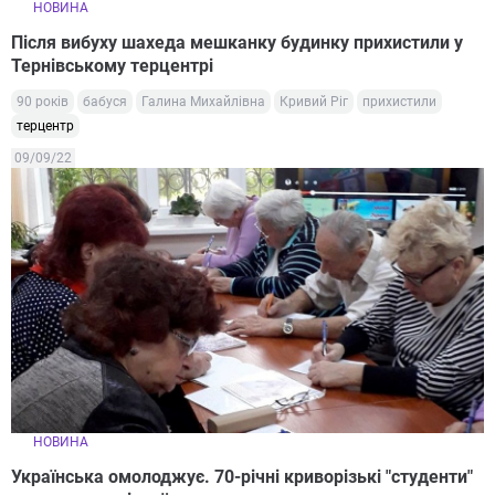
НОВИНА
Після вибуху шахеда мешканку будинку прихистили у
Тернівському терцентрі
90 років
бабуся
Галина Михайлівна
Кривий Ріг
прихистили
терцентр
09/09/22
НОВИНА
Українська омолоджує. 70-річні криворізькі "студенти"