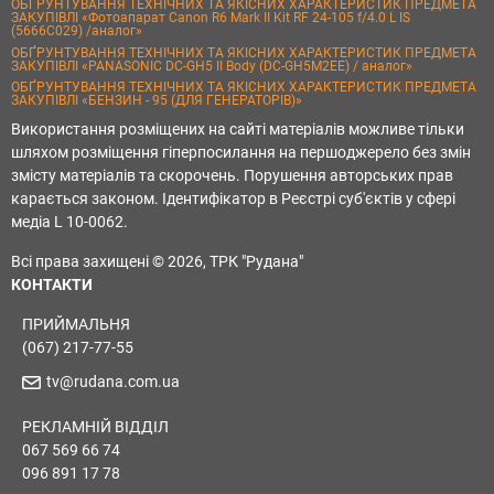
ОБҐРУНТУВАННЯ ТЕХНІЧНИХ ТА ЯКІСНИХ ХАРАКТЕРИСТИК ПРЕДМЕТА
ЗАКУПІВЛІ «Фотоапарат Canon R6 Mark II Kit RF 24-105 f/4.0 L IS
(5666C029) /аналог»
ОБҐРУНТУВАННЯ ТЕХНІЧНИХ ТА ЯКІСНИХ ХАРАКТЕРИСТИК ПРЕДМЕТА
ЗАКУПІВЛІ «PANASONIC DC-GH5 II Body (DC-GH5M2EE) / аналог»
ОБҐРУНТУВАННЯ ТЕХНІЧНИХ ТА ЯКІСНИХ ХАРАКТЕРИСТИК ПРЕДМЕТА
ЗАКУПІВЛІ «БЕНЗИН - 95 (ДЛЯ ГЕНЕРАТОРІВ)»
Використання розміщених на сайті матеріалів можливе тільки
шляхом розміщення гіперпосилання на першоджерело без змін
змісту матеріалів та скорочень. Порушення авторських прав
карається законом. Ідентифікатор в Реєстрі суб'єктів у сфері
медіа L 10-0062.
Всі права захищені © 2026, ТРК "Рудана"
КОНТАКТИ
ПРИЙМАЛЬНЯ
(067) 217-77-55
tv@rudana.com.ua
РЕКЛАМНІЙ ВІДДІЛ
067 569 66 74
096 891 17 78