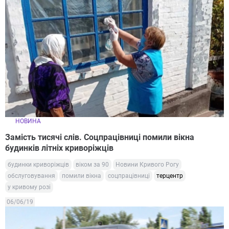
НОВИНА
Замість тисячі слів. Соцпрацівниці помили вікна
будинків літніх криворіжців
будинки криворіжців
віком за 90
Новини Кривого Рогу
обслуговування
помили вікна
соцпрацівниці
терцентр
у кривому розі
06/06/19