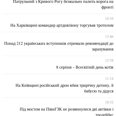
Патрульний з Кривого Рогу безжально палить ворога на
фронті
14:16
На Харківщині командир артдивізіону торгував тротилом
13:46
Понад 212 українських вступників отримали рекомендації до
зарахування
12:38
8 серпня – Всесвітній день котів
11:14
На Київщині російський дрон вбив трирічну дитину, її
бабусю та дідуся
10:52
Під мостом на ПівнГЗК не розминулися дві автівки і
тролейбус