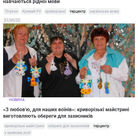
навчаються рідної мови
70-річні
Кривий Ріг
криворізькі
терцентр
українська мова
31/05/22
НОВИНА
«З любов'ю, для наших воїнів»: криворізькі майстрині
виготовляють обереги для захисників
криворізькі майстрині
обереги для захисників
терцентр
у кривому розі