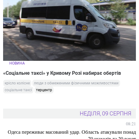
НОВИНА
«Соціальне таксі» у Кривому Розі набирає обертів
крісло колісне
люди з обмеженими фізичними можливостями
соціальне таксі
терцентр
НЕДІЛЯ, 09 СЕРПНЯ
08:21
Одеса переживає масований удар. Область атакували понад
70 шахедів та 20 ракет