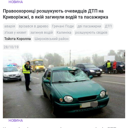
НОВИНА
Правоохоронці розшукують очевидців ДТП на
Криворіжжі, в якій загинули водій та пасажирка
аварія
врізався в дерево
Гречані Поди
дві пасажирки
ДТП
з'їхав у кювет
загинув водій
Калиніка
розшукують свідків
Тойота Королла
Широківський район
28/10/19
НОВИНА