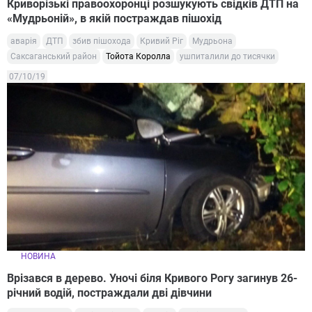
Криворізькі правоохоронці розшукують свідків ДТП на
«Мудрьоній», в якій постраждав пішохід
аварія
ДТП
збив пішохода
Кривий Ріг
Мудрьона
Саксаганський район
Тойота Королла
ушпиталили до тисячки
07/10/19
НОВИНА
Врізався в дерево. Уночі біля Кривого Рогу загинув 26-
річний водій, постраждали дві дівчини