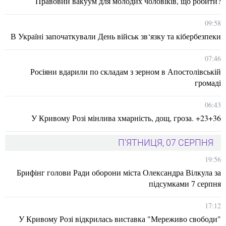
Правовий вакуум для молодих чоловіків, що робити?
09:58
В Україні започаткували День військ зв‘язку та кібербезпеки
07:46
Росіяни вдарили по складам з зерном в Апостолівській
громаді
06:43
У Кривому Розі мінлива хмарність, дощ, гроза. +23+36
П'ЯТНИЦЯ, 07 СЕРПНЯ
19:56
Брифінг голови Ради оборони міста Олександра Вілкула за
підсумками 7 серпня
17:12
У Кривому Розі відкрилась виставка "Мереживо свободи"