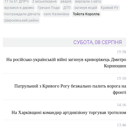
17 та 61 ДПРЧ
2 міськлікарня
аварія
вирізали з авто
врізався в дерево
Гречані Поди
ДТП
загинув водій
Кривий Ріг
постраждали дівчата
село Калинівка
Тойота Королла
Широківський район
СУБОТА, 08 СЕРПНЯ
15:58
На російсько-українській війні загинув криворіжець Дмитро
Корнюшин
15:10
Патрульний з Кривого Рогу безжально палить ворога на
фронті
14:16
На Харківщині командир артдивізіону торгував тротилом
13:46