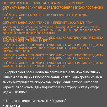
ЗВІТ ПРО ВИКОНАННЯ ФІНПЛАНУ ЗА 6 МІСЯЦІВ 2021 РОКУ
ОБҐРУНТУВАННЯ ЗАКУПІВЛІ 2025 ЕЛЕКТРОЕНЕРГІЇ ЗГІДНО ПОСТАНОВИ
710
ОБҐРУНТУВАННЯ ХАРАКТЕРИСТИК ПРЕДМЕТА ПАЛИВО ДЛЯ
ГЕНЕРАТОРІВ
ОБҐРУНТУВАННЯ ХАРАКТЕРИСТИК ПРЕДМЕТА ЗАКУПІВЛІ "ППМ"
Інформація на виконання постанови Кабінету Міністрів України № 1266
від 16 грудня 2020 року ДК 021:2015 - 09320000-8 Пара, гаряча вода та
пов’язана продукція (теплова енергія)
ОБҐРУНТУВАННЯ ТЕХНІЧНИХ ТА ЯКІСНИХ ХАРАКТЕРИСТИК ПРЕДМЕТА
ЗАКУПІВЛІ «ЕЛЕКТРИЧНА ЕНЕРГІЯ»
ОБҐРУНТУВАННЯ ТЕХНІЧНИХ ТА ЯКІСНИХ ХАРАКТЕРИСТИК ПРЕДМЕТА
ЗАКУПІВЛІ «Фотоапарат Canon R6 Mark II Kit RF 24-105 f/4.0 L IS
(5666C029) /аналог»
ОБҐРУНТУВАННЯ ТЕХНІЧНИХ ТА ЯКІСНИХ ХАРАКТЕРИСТИК ПРЕДМЕТА
ЗАКУПІВЛІ «PANASONIC DC-GH5 II Body (DC-GH5M2EE) / аналог»
ОБҐРУНТУВАННЯ ТЕХНІЧНИХ ТА ЯКІСНИХ ХАРАКТЕРИСТИК ПРЕДМЕТА
ЗАКУПІВЛІ «БЕНЗИН - 95 (ДЛЯ ГЕНЕРАТОРІВ)»
Використання розміщених на сайті матеріалів можливе тільки
шляхом розміщення гіперпосилання на першоджерело без змін
змісту матеріалів та скорочень. Порушення авторських прав
карається законом. Ідентифікатор в Реєстрі суб'єктів у сфері
медіа L 10-0062.
Всі права захищені © 2026, ТРК "Рудана"
КОНТАКТИ