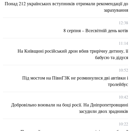
Понад 212 українських вступників отримали рекомендації до
зарахування
12:38
8 серпня – Всесвітній день котів
11:14
На Київщині російський дрон вбив трирічну дитину, її
бабусю та дідуся
10:52
Під мостом на ПівнГЗК не розминулися дві автівки і
тролейбус
10:42
Добровільно воювали на боці росії. На Дніпропетровщині
засудили двох зрадників
10:22