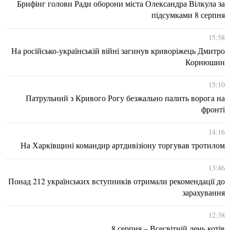
Брифінг голови Ради оборони міста Олександра Вілкула за
підсумками 8 серпня
15:58
На російсько-українській війні загинув криворіжець Дмитро
Корнюшин
15:10
Патрульний з Кривого Рогу безжально палить ворога на
фронті
14:16
На Харківщині командир артдивізіону торгував тротилом
13:46
Понад 212 українських вступників отримали рекомендації до
зарахування
12:38
8 серпня – Всесвітній день котів