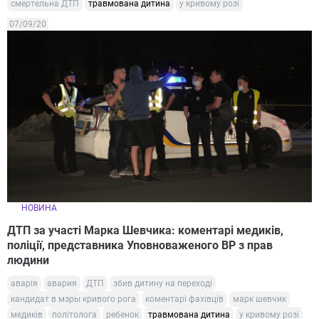
смертельна ДТП
травмована дитина
у кривому розі
07/09/20
НОВИНА
ДТП за участі Марка Шевчика: коментарі медиків,
поліції, представника Уповноваженого ВР з прав
людини
аварія
авария
ДТП
збив дитину на переході
кандидат в мэры кривого рога
коментарі фахівців
марк шевчик
медиків
політолога
ребенок
травмована дитина
у кривому розі