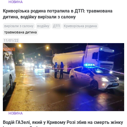
НОВИНА
Криворізька родина потрапила в ДТП: травмована
дитина, водійку вирізали з салону
вирізали з салону
водійку
ДТП
Криворізька родина
травмована дитина
11/01/22
НОВИНА
Водій ГАЗелі, який у Кривому Розі збив на смерть жінку