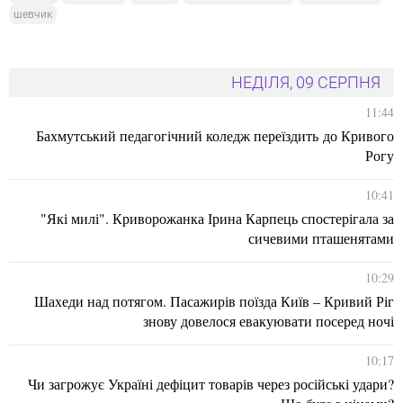
шевчик
НЕДІЛЯ, 09 СЕРПНЯ
11:44
Бахмутський педагогічний коледж переїздить до Кривого
Рогу
10:41
"Які милі". Криворожанка Ірина Карпець спостерігала за
сичевими пташенятами
10:29
Шахеди над потягом. Пасажирів поїзда Київ – Кривий Ріг
знову довелося евакуювати посеред ночі
10:17
Чи загрожує Україні дефіцит товарів через російські удари?