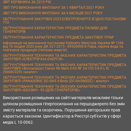
ЗВІТ КЕРІВНИКА ЗА 2019 РІК
ЗВІТ ПРО ВИКОНАННЯ ФІНПЛАНУ ЗА 1 КВАРТАЛ 2021 РОКУ
ЗВІТ ПРО ВИКОНАННЯ ФІНПЛАНУ ЗА 6 МІСЯЦІВ 2021 РОКУ
ОБҐРУНТУВАННЯ ЗАКУПІВЛІ 2025 ЕЛЕКТРОЕНЕРГІЇ ЗГІДНО ПОСТАНОВИ
710
ОБҐРУНТУВАННЯ ХАРАКТЕРИСТИК ПРЕДМЕТА ПАЛИВО ДЛЯ
ГЕНЕРАТОРІВ
ОБҐРУНТУВАННЯ ХАРАКТЕРИСТИК ПРЕДМЕТА ЗАКУПІВЛІ "ППМ"
Інформація на виконання постанови Кабінету Міністрів України № 1266
від 16 грудня 2020 року ДК 021:2015 - 09320000-8 Пара, гаряча вода та
пов’язана продукція (теплова енергія)
ОБҐРУНТУВАННЯ ТЕХНІЧНИХ ТА ЯКІСНИХ ХАРАКТЕРИСТИК ПРЕДМЕТА
ЗАКУПІВЛІ «ЕЛЕКТРИЧНА ЕНЕРГІЯ»
ОБҐРУНТУВАННЯ ТЕХНІЧНИХ ТА ЯКІСНИХ ХАРАКТЕРИСТИК ПРЕДМЕТА
ЗАКУПІВЛІ «Фотоапарат Canon R6 Mark II Kit RF 24-105 f/4.0 L IS
(5666C029) /аналог»
ОБҐРУНТУВАННЯ ТЕХНІЧНИХ ТА ЯКІСНИХ ХАРАКТЕРИСТИК ПРЕДМЕТА
ЗАКУПІВЛІ «PANASONIC DC-GH5 II Body (DC-GH5M2EE) / аналог»
ОБҐРУНТУВАННЯ ТЕХНІЧНИХ ТА ЯКІСНИХ ХАРАКТЕРИСТИК ПРЕДМЕТА
ЗАКУПІВЛІ «БЕНЗИН - 95 (ДЛЯ ГЕНЕРАТОРІВ)»
Використання розміщених на сайті матеріалів можливе тільки
шляхом розміщення гіперпосилання на першоджерело без змін
змісту матеріалів та скорочень. Порушення авторських прав
карається законом. Ідентифікатор в Реєстрі суб'єктів у сфері
медіа L 10-0062.