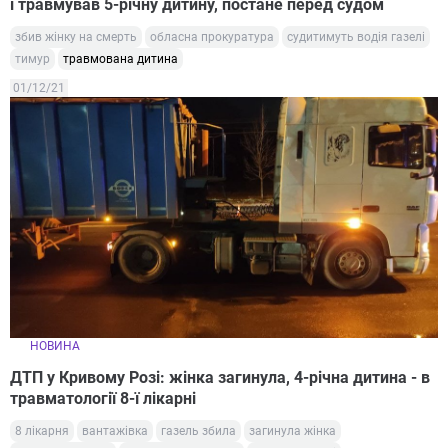
і травмував 5-річну дитину, постане перед судом
збив жінку на смерть
обласна прокуратура
судитимуть водія газелі
тимур
травмована дитина
01/12/21
НОВИНА
ДТП у Кривому Розі: жінка загинула, 4-річна дитина - в
травматології 8-ї лікарні
8 лікарня
вантажівка
газель збила
загинула жінка